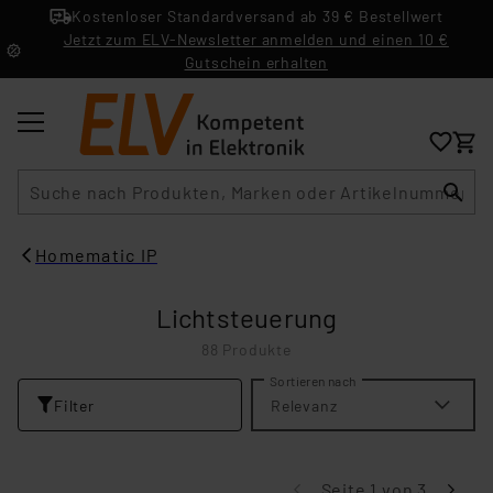
Kostenloser Standardversand ab 39 € Bestellwert
Jetzt zum ELV-Newsletter anmelden und einen 10 €
Gutschein erhalten
Suche
Homematic IP
Lichtsteuerung
88 Produkte
Sortieren nach
Filter
Relevanz
Seite 1 von 3