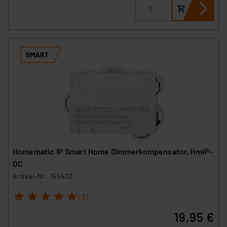
Homematic IP Smart Home Dimmerkompensator, HmIP-
DC
Artikel-Nr. 155402
1
2
3
4
5
(3)
19,95 €