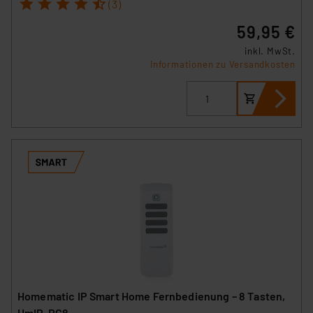
1
2
3
4
5
VO) zu. Eine detaillierte Auflistung der einzelnen
(3)
Cookies nach Zweck und Anbieter ist durch Klick auf
59,95 €
den Button „Ablehnen oder Einstellungen“ abrufbar. Sie
inkl. MwSt.
können die Verwendung nicht notwendiger Cookies
Informationen zu Versandkosten
ablehnen oder ihr ganz oder teilweise zustimmen. Ihre
erteilte Zustimmung können Sie jederzeit unter dem
Link „Cookie Einstellungen“ anpassen oder widerrufen.
Die Rechtmäßigkeit der Speicherung, Abrufung und
Weiterverarbeitung dieser Daten zur Auswertung und
Analyse bis zum Zeitpunkt des Widerrufs bleibt hiervon
unberührt. Ihre Browser-Einstellungen können dazu
führen, dass die Einstellungen nicht längerfristig
gespeichert werden und dieses Banner erneut
angezeigt wird.
„Einige Drittanbieter verarbeiten personenbezogene
Daten in den USA. Ihre Einwilligung zur Einbindung von
Cookies dieser Drittanbieter umfasst daher ggf. auch
Homematic IP Smart Home Fernbedienung – 8 Tasten,
die Verarbeitung Ihrer Daten in den USA gemäß Art. 49
HmIP-RC8