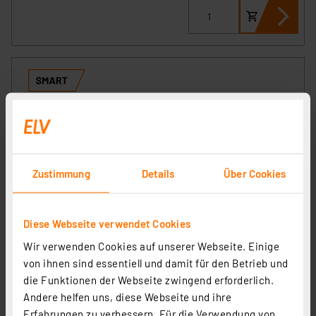
Zustimmung
Details
Über Cookies
Homematic IP Smart Home Wandtaster – 6-fach, HmIP-
Diese Webseite verwendet Cookies
WRC6
Wir verwenden Cookies auf unserer Webseite. Einige
Artikel-Nr. 142308
von ihnen sind essentiell und damit für den Betrieb und
1
2
3
4
5
(21)
die Funktionen der Webseite zwingend erforderlich.
Andere helfen uns, diese Webseite und ihre
69,95 €
Erfahrungen zu verbessern. Für die Verwendung von