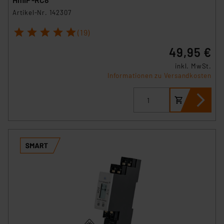
(1) lit. a DSGVO. Nähere Infos zu diesen Drittanbietern
Artikel-Nr. 142307
und zu der jeweiligen Datenübermittlung erhalten Sie in
der Datenschutzerklärung. Für die USA besteht kein
1
2
3
4
5
(19)
Angemessenheitsbeschluss der EU. Dies bedeutet,
49,95 €
dass die USA als Land mit unzureichendem
Datenschutz nach EU-Standards eingestuft wird. So
inkl. MwSt.
Informationen zu Versandkosten
besteht etwa das Risiko, dass US-Behörden
personenbezogene Daten in
Überwachungsprogrammen verarbeiten, ohne dass
hiergegen Klagemöglichkeiten für Europäer bestehen.
Unsere Kooperation mit diesen Dienstleistern stützt
sich auf die Standarddatenschutzklauseln der
Europäischen Kommission sowie einer eigenen
Beurteilung der mit der Datenübermittlung,
insbesondere der Art der übermittelten Daten,
verbundenen Risiken.“
Impressum
|
Datenschutzerklärung