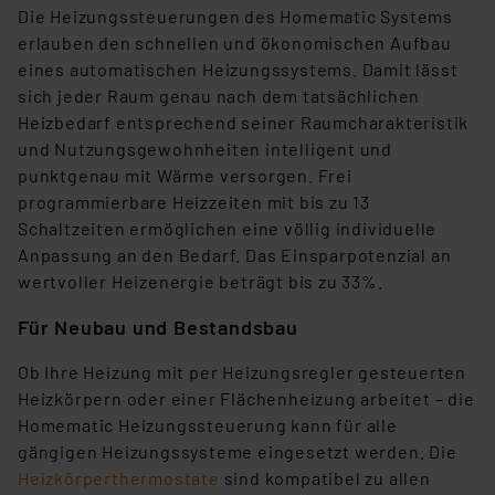
Die Heizungssteuerungen des Homematic Systems
Daten in den USA. Ihre Einwilligung zur Einbindung von
erlauben den schnellen und ökonomischen Aufbau
Cookies dieser Drittanbieter umfasst daher ggf. auch
eines automatischen Heizungssystems. Damit lässt
die Verarbeitung Ihrer Daten in den USA gemäß Art. 49
sich jeder Raum genau nach dem tatsächlichen
(1) lit. a DSGVO. Nähere Infos zu diesen Drittanbietern
Heizbedarf entsprechend seiner Raumcharakteristik
und zu der jeweiligen Datenübermittlung erhalten Sie in
und Nutzungsgewohnheiten intelligent und
der Datenschutzerklärung. Für die USA besteht kein
punktgenau mit Wärme versorgen. Frei
Angemessenheitsbeschluss der EU. Dies bedeutet,
programmierbare Heizzeiten mit bis zu 13
dass die USA als Land mit unzureichendem
Schaltzeiten ermöglichen eine völlig individuelle
Datenschutz nach EU-Standards eingestuft wird. So
Anpassung an den Bedarf. Das Einsparpotenzial an
besteht etwa das Risiko, dass US-Behörden
wertvoller Heizenergie beträgt bis zu 33%.
personenbezogene Daten in
Überwachungsprogrammen verarbeiten, ohne dass
Für Neubau und Bestandsbau
hiergegen Klagemöglichkeiten für Europäer bestehen.
Unsere Kooperation mit diesen Dienstleistern stützt
Ob Ihre Heizung mit per Heizungsregler gesteuerten
sich auf die Standarddatenschutzklauseln der
Heizkörpern oder einer Flächenheizung arbeitet – die
Europäischen Kommission sowie einer eigenen
Homematic Heizungssteuerung kann für alle
Beurteilung der mit der Datenübermittlung,
gängigen Heizungssysteme eingesetzt werden. Die
insbesondere der Art der übermittelten Daten,
Heizkörperthermostate
sind kompatibel zu allen