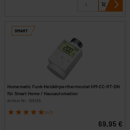
Homematic Funk-Heizkörperthermostat HM-CC-RT-DN
für Smart Home / Hausautomation
Artikel-Nr. 105155
1
2
3
4
5
(43)
69,95 €