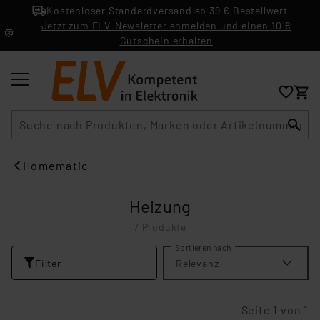
Kostenloser Standardversand ab 39 € Bestellwert
Jetzt zum ELV-Newsletter anmelden und einen 10 €
Gutschein erhalten
Suche
Homematic
Heizung
7 Produkte
Sortieren nach
Filter
Relevanz
Seite 1 von 1