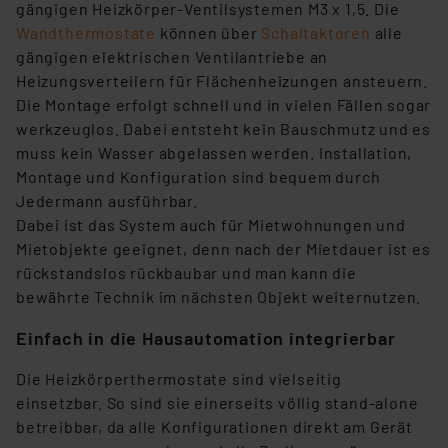
verbundenen Risiken.“
gängigen Heizkörper-Ventilsystemen M3 x 1,5. Die
Wandthermostate
können über
Schaltaktoren
alle
Impressum
|
Datenschutzerklärung
gängigen elektrischen Ventilantriebe an
Heizungsverteilern für Flächenheizungen ansteuern.
Die Montage erfolgt schnell und in vielen Fällen sogar
werkzeuglos. Dabei entsteht kein Bauschmutz und es
muss kein Wasser abgelassen werden. Installation,
Montage und Konfiguration sind bequem durch
Jedermann ausführbar.
Dabei ist das System auch für Mietwohnungen und
Mietobjekte geeignet, denn nach der Mietdauer ist es
rückstandslos rückbaubar und man kann die
bewährte Technik im nächsten Objekt weiternutzen.
Einfach in die Hausautomation integrierbar
Die Heizkörperthermostate sind vielseitig
einsetzbar. So sind sie einerseits völlig stand-alone
betreibbar, da alle Konfigurationen direkt am Gerät