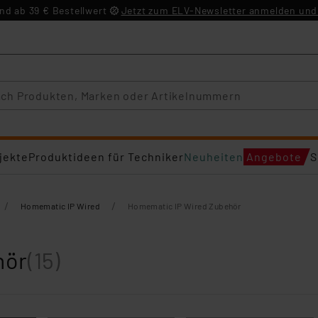
d ab 39 € Bestellwert
Jetzt zum ELV-Newsletter anmelden und 
jekte
Produktideen für Techniker
Neuheiten
Angebote
S
/
/
Homematic IP Wired
Homematic IP Wired Zubehör
hör
(15)