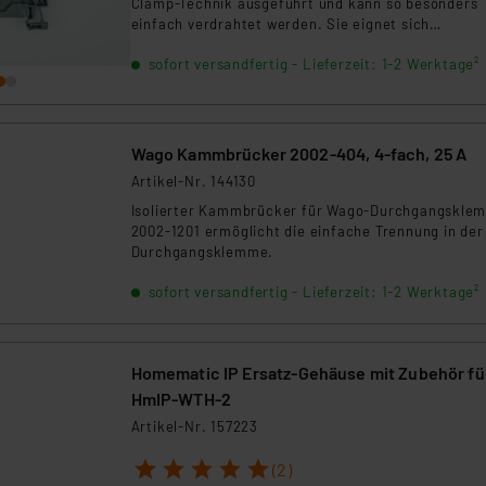
Clamp-Technik ausgeführt und kann so besonders
ngemessenheitsbeschluss der EU. Dies bedeutet, dass die USA al
einfach verdrahtet werden. Sie eignet sich
rds eingestuft wird. So besteht etwa das Risiko, dass US-Beh
hervorragend für Verdrahtungsarbeiten in der
ammen verarbeiten, ohne dass hiergegen Klagemöglichkeiten fü
sofort versandfertig - Lieferzeit: 1-2 Werktage²
Haustechnik/Hausautomation.
en Dienstleistern stützt sich auf die Standarddatenschutzklause
nen Beurteilung der mit der Datenübermittlung, insbesondere der
.“
Wago Kammbrücker 2002-404, 4-fach, 25 A
Artikel-Nr. 144130
klärung
Isolierter Kammbrücker für Wago-Durchgangskle
2002-1201 ermöglicht die einfache Trennung in der
Durchgangsklemme.
sofort versandfertig - Lieferzeit: 1-2 Werktage²
Homematic IP Ersatz-Gehäuse mit Zubehör fü
HmIP-WTH-2
Artikel-Nr. 157223
1
2
3
4
5
(2)