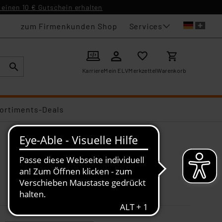
einen 10 € Gutschein erhalten
Services
zum Firmenkunden Shop
Karriere
Mein ELV
Merkzettel
Warenkorb
ortiments-Deals