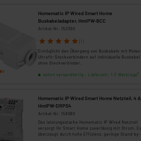
Homematic IP Wired Smart Home
Buskabeladapter, HmIPW-BCC
Artikel-Nr. 153390
1
2
3
4
5
(1)
Ermöglicht den Übergang von Buskabeln mit Molex
Ultrafit-Steckverbindern auf individuelle Buskabel
ohne Steckverbinder.
sofort versandfertig - Lieferzeit: 1-2 Werktage²
Homematic IP Wired Smart Home Netzteil, 4 A
HmIPW-DRPS4
Artikel-Nr. 158080
Das leistungsstarke Homematic IP Wired Netzteil
versorgt Ihr Smart Home zuverlässig mit Strom. E
überzeugt durch hohe Effizienz, geringe Stand-by-
Verluste und kompakte Bauform. Ideal für