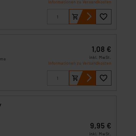
s Land mit unzureichendem
Informationen zu Versandkosten
örden personenbezogene
r Europäer bestehen.
ln der Europäischen
 Art der übermittelten
1,08 €
inkl. MwSt.
mme
Informationen zu Versandkosten
r
9,95 €
inkl. MwSt.