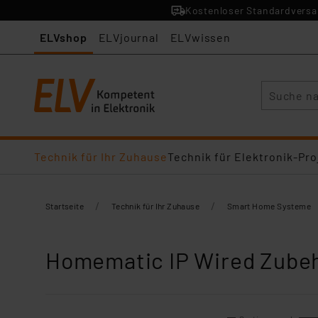
Kostenloser Standardversan
ELVshop
ELVjournal
ELVwissen
Suche
Technik für Ihr Zuhause
Technik für Elektronik-Pro
/
/
Startseite
Technik für Ihr Zuhause
Smart Home Systeme
Homematic IP Wired Zube