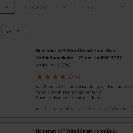
Produkttyp
Preis
:
Homematic IP Wired Smart Home Bus-
Verbindungskabel – 22 cm, HmIPW-BC22
Artikel-Nr. 153706
1
2
3
4
5
(4)
Das Kabel ist für die Verkabelung von Homematic I
Wired Hutschienenkomponenten in
Stromkreisverteilern vorgesehen.
sofort versandfertig - Lieferzeit: 1-2 Werktage²
Homematic IP Wired Smart Home Bus-