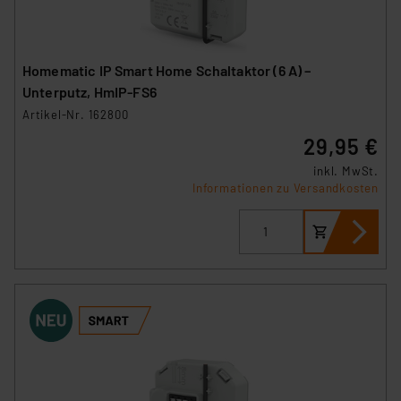
Beurteilung der mit der Datenübermittlung,
insbesondere der Art der übermittelten Daten,
verbundenen Risiken.“
Homematic IP Smart Home Schaltaktor (6 A) –
Unterputz, HmIP-FS6
Impressum
|
Datenschutzerklärung
Artikel-Nr. 162800
29,95 €
inkl. MwSt.
Informationen zu Versandkosten