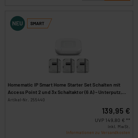
Homematic IP Smart Home Starter Set Schalten mit
Access Point 2 und 3x Schaltaktor (6 A) – Unterputz,
HmIP-HAP2 und HmIP-FS6
Artikel-Nr. 255440
139,95 €
UVP 149,80 € **
inkl. MwSt.
Informationen zu Versandkosten