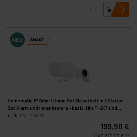
Homematic IP Smart Home Set Sicherheit mit Starter
Set Alarm und Innenkamera – basic, HmIP-SK7 und
HmIP-CI-B
Artikel-Nr. 255442
199,90 €
UVP 219,90 € **