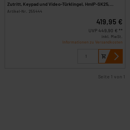
Zutritt, Keypad und Video-Türklingel, HmIP-SK25,
HmIP-WKP und HmIP-CODB
Artikel-Nr. 255444
419,95 €
UVP 449,90 € **
inkl. MwSt.
Informationen zu Versandkosten
Seite 1 von 1