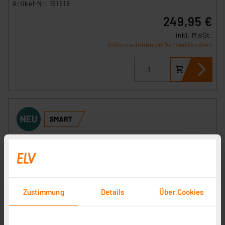
Artikel-Nr. 161918
249,95 €
inkl. MwSt.
Informationen zu Versandkosten
Zustimmung
Details
Über Cookies
Homematic IP Smart Home Glasdisplay – plus, HmIP-