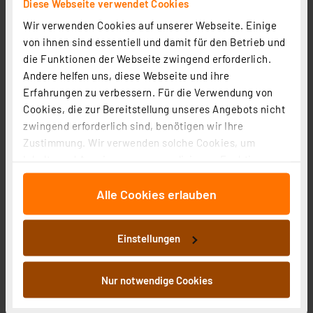
Diese Webseite verwendet Cookies
WGD-PL
Wir verwenden Cookies auf unserer Webseite. Einige
Artikel-Nr. 161937
von ihnen sind essentiell und damit für den Betrieb und
279,95 €
die Funktionen der Webseite zwingend erforderlich.
inkl. MwSt.
Andere helfen uns, diese Webseite und ihre
Informationen zu Versandkosten
Erfahrungen zu verbessern. Für die Verwendung von
Cookies, die zur Bereitstellung unseres Angebots nicht
zwingend erforderlich sind, benötigen wir Ihre
Zustimmung. Wir verwenden solche Cookies, um
Inhalte und Anzeigen zu personalisieren, Funktionen
für soziale Medien anbieten zu können und die Zugriffe
Alle Cookies erlauben
auf unsere Website zu analysieren. Außerdem geben
wir Informationen zu Ihrer Verwendung unserer Website
an unsere Partner für soziale Medien, Werbung und
Einstellungen
Analysen weiter. Unsere Partner führen diese
Informationen möglicherweise mit weiteren Daten
zusammen, die Sie ihnen bereitgestellt haben oder die
Nur notwendige Cookies
sie im Rahmen Ihrer Nutzung der Dienste gesammelt
haben. Indem Sie auf „Alle akzeptieren“ klicken,