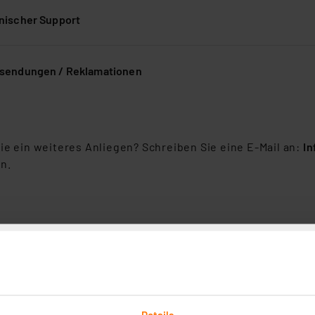
nischer Support
sendungen / Reklamationen
ie ein weiteres Anliegen? Schreiben Sie eine E-Mail an:
I
n.
Details