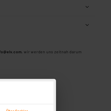
nfo@elv.com
, wir werden uns zeitnah darum
Über Cookies