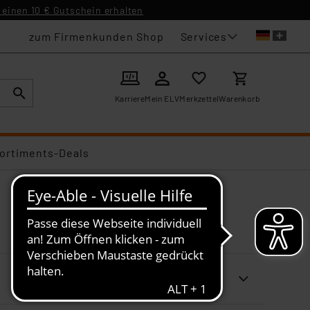
einen 10 € Gutschein erhalten
Services
zum Firmenkunden Shop
Karriere
Mein ELV
Merkzettel
Warenkorb
ortiments-Deals