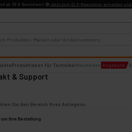
d ab 39 € Bestellwert
Jetzt zum ELV-Newsletter anmelden und 
jekte
Produktideen für Techniker
Neuheiten
Angebote
S
akt & Support
ählen Sie den Bereich Ihres Anliegens:
 um Ihre Bestellung