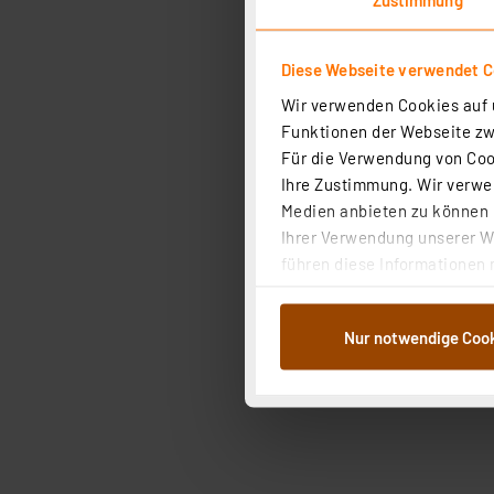
Diese Webseite verwendet C
Wir verwenden Cookies auf u
Funktionen der Webseite zwi
Für die Verwendung von Cook
Ihre Zustimmung. Wir verwen
Medien anbieten zu können u
Ihrer Verwendung unserer We
führen diese Informationen 
im Rahmen Ihrer Nutzung der
dem Speichern und Abrufen 
Nur notwendige Coo
Weiterverarbeitung für die 
Abs.1a DSG-VO) zu. Eine deta
Button „Ablehnen oder Einst
ganz oder teilweise zustimm
anpassen oder widerrufen. 
Auswertung und Analyse bis 