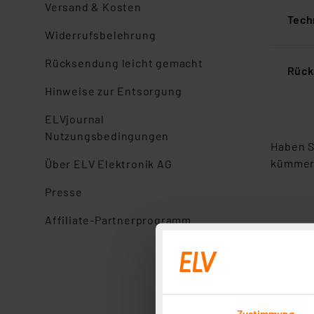
Versand & Kosten
Tech
Widerrufsbelehrung
Rücksendung leicht gemacht
Rück
Hinweise zur Entsorgung
ELVjournal
Nutzungsbedingungen
Haben S
kümmer
Über ELV Elektronik AG
Presse
Affiliate-Partnerprogramm
Zustimmung