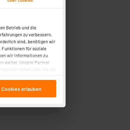
en Betrieb und die
Erfahrungen zu verbessern.
rderlich sind, benötigen wir
 Funktionen für soziale
ben wir Informationen zu
n weiter. Unsere Partner
tgestellt haben oder die sie
cken, stimmen Sie sowohl
anschließenden
e Cookies erlauben
beitungszwecke (Art. 6
 ist durch Klick auf den
 Cookies ablehnen oder ihr
 „Cookie Einstellungen“
tung dieser Daten zur
ser-Einstellungen können