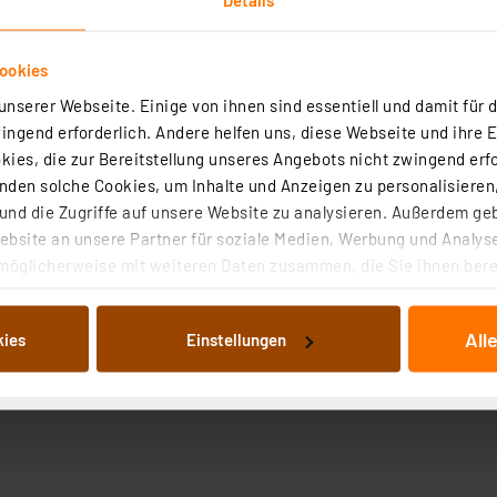
ookies
nserer Webseite. Einige von ihnen sind essentiell und damit für d
ngend erforderlich. Andere helfen uns, diese Webseite und ihre 
ies, die zur Bereitstellung unseres Angebots nicht zwingend erfo
den solche Cookies, um Inhalte und Anzeigen zu personalisieren,
nd die Zugriffe auf unsere Website zu analysieren. Außerdem ge
bsite an unsere Partner für soziale Medien, Werbung und Analyse
möglicherweise mit weiteren Daten zusammen, die Sie ihnen berei
 Dienste gesammelt haben. Indem Sie auf „Alle akzeptieren“ kli
von Informationen auf Ihrem gerät (§25 Abs.1 TTDSG) sowie der 
All
kies
Einstellungen
nachfolgend dargestellten bzw. die von Ihnen ausgewählten Verar
illierte Auflistung der einzelnen Cookies nach Zweck und Anbieter
ellungen“ abrufbar. Sie können die Verwendung nicht notwendiger
en. Ihre erteilte Zustimmung können Sie jederzeit unter dem Link
Die Rechtmäßigkeit der Speicherung, Abrufung und Weiterverarbei
zum Zeitpunkt des Widerrufs bleibt hiervon unberührt. Ihre Brow