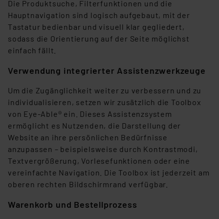
Die Produktsuche, Filterfunktionen und die
personenbezogene Daten in
Hauptnavigation sind logisch aufgebaut, mit der
Überwachungsprogrammen verarbeiten, ohne dass
Tastatur bedienbar und visuell klar gegliedert,
hiergegen Klagemöglichkeiten für Europäer bestehen.
sodass die Orientierung auf der Seite möglichst
Unsere Kooperation mit diesen Dienstleistern stützt
einfach fällt.
sich auf die Standarddatenschutzklauseln der
Europäischen Kommission sowie einer eigenen
Verwendung integrierter Assistenzwerkzeuge
Beurteilung der mit der Datenübermittlung,
insbesondere der Art der übermittelten Daten,
Um die Zugänglichkeit weiter zu verbessern und zu
verbundenen Risiken.“
individualisieren, setzen wir zusätzlich die Toolbox
von Eye-Able® ein. Dieses Assistenzsystem
Impressum
|
Datenschutzerklärung
ermöglicht es Nutzenden, die Darstellung der
Website an ihre persönlichen Bedürfnisse
anzupassen – beispielsweise durch Kontrastmodi,
Textvergrößerung, Vorlesefunktionen oder eine
vereinfachte Navigation. Die Toolbox ist jederzeit am
oberen rechten Bildschirmrand verfügbar.
Warenkorb und Bestellprozess