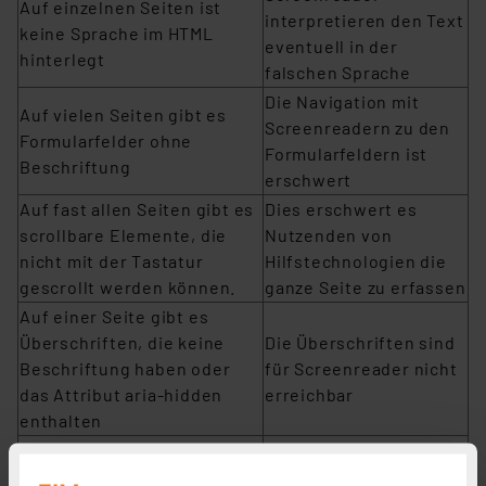
Auf einzelnen Seiten ist
interpretieren den Text
keine Sprache im HTML
eventuell in der
hinterlegt
falschen Sprache
Die Navigation mit
Auf vielen Seiten gibt es
Screenreadern zu den
Formularfelder ohne
Formularfeldern ist
Beschriftung
erschwert
Auf fast allen Seiten gibt es
Dies erschwert es
scrollbare Elemente, die
Nutzenden von
nicht mit der Tastatur
Hilfstechnologien die
gescrollt werden können.
ganze Seite zu erfassen
Auf einer Seite gibt es
Überschriften, die keine
Die Überschriften sind
Beschriftung haben oder
für Screenreader nicht
das Attribut aria-hidden
erreichbar
enthalten
Dadurch werden die
Auf einzelnen Seiten gibt es
Listen möglicherweise