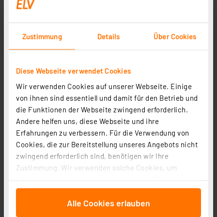
Listen, die Elemente
nicht korrekt von
enthalten, die nicht in
Hilfstechnologien
Listen gehören
ausgegeben
Zustimmung
Details
Über Cookies
Einige interaktive Elemente
Die Nutzung ohne Maus
sind noch nicht vollständig
kann eingeschränkt
per Tastatur bedienbar
sein
Diese Webseite verwendet Cookies
Nicht alle Bilder sind mit
Screenreader können
Wir verwenden Cookies auf unserer Webseite. Einige
alternativen Texten
Bildinhalte nicht
von ihnen sind essentiell und damit für den Betrieb und
versehen
vollständig erfassen
die Funktionen der Webseite zwingend erforderlich.
Nutzende mit
Andere helfen uns, diese Webseite und ihre
Einige Videos enthalten
Sehbehinderung
Erfahrungen zu verbessern. Für die Verwendung von
keine Audiodeskription
erhalten nicht alle
Cookies, die zur Bereitstellung unseres Angebots nicht
Informationen
zwingend erforderlich sind, benötigen wir Ihre
Dies kann Nutzende
Zustimmung. Wir verwenden solche Cookies, um
Auf einzelnen Seiten fehlen
von Screenreadern
Inhalte und Anzeigen zu personalisieren, Funktionen
einem übergeordneten
verwirren, da ein Inhalt
für soziale Medien anbieten zu können und die Zugriffe
Element die passenden
erwartet wird, aber
Alle Cookies erlauben
auf unsere Website zu analysieren. Außerdem geben
untergeordneten Elemente
keiner da ist
wir Informationen zu Ihrer Verwendung unserer Website