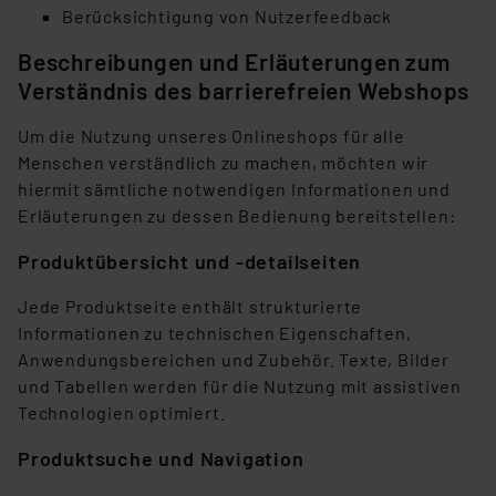
Die Rechtmäßigkeit der Speicherung, Abrufung und
Berücksichtigung von Nutzerfeedback
Weiterverarbeitung dieser Daten zur Auswertung und
Analyse bis zum Zeitpunkt des Widerrufs bleibt hiervon
Beschreibungen und Erläuterungen zum
unberührt. Ihre Browser-Einstellungen können dazu
Verständnis des barrierefreien Webshops
führen, dass die Einstellungen nicht längerfristig
gespeichert werden und dieses Banner erneut
Um die Nutzung unseres Onlineshops für alle
angezeigt wird.
Menschen verständlich zu machen, möchten wir
hiermit sämtliche notwendigen Informationen und
„Einige Drittanbieter verarbeiten personenbezogene
Erläuterungen zu dessen Bedienung bereitstellen:
Daten in den USA. Ihre Einwilligung zur Einbindung von
Produktübersicht und -detailseiten
Cookies dieser Drittanbieter umfasst daher ggf. auch
die Verarbeitung Ihrer Daten in den USA gemäß Art. 49
Jede Produktseite enthält strukturierte
(1) lit. a DSGVO. Nähere Infos zu diesen Drittanbietern
Informationen zu technischen Eigenschaften,
und zu der jeweiligen Datenübermittlung erhalten Sie in
Anwendungsbereichen und Zubehör. Texte, Bilder
der Datenschutzerklärung. Für die USA besteht kein
und Tabellen werden für die Nutzung mit assistiven
Angemessenheitsbeschluss der EU. Dies bedeutet,
Technologien optimiert.
dass die USA als Land mit unzureichendem
Datenschutz nach EU-Standards eingestuft wird. So
Produktsuche und Navigation
besteht etwa das Risiko, dass US-Behörden