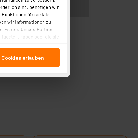
rderlich sind, benötigen wir
 Funktionen für soziale
ben wir Informationen zu
n weiter. Unsere Partner
tgestellt haben oder die sie
cken, stimmen Sie sowohl
anschließenden
e Cookies erlauben
beitungszwecke (Art. 6
 ist durch Klick auf den
 Cookies ablehnen oder ihr
 „Cookie Einstellungen“
tung dieser Daten zur
ser-Einstellungen können
r erneut angezeigt wird.
Einbindung von Cookies
. 49 (1) lit. a DSGVO.
n der Datenschutzerklärung.