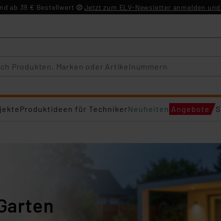
d ab 39 € Bestellwert
Jetzt zum ELV-Newsletter anmelden und 
jekte
Produktideen für Techniker
Neuheiten
Angebote
S
 Garten