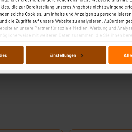
ies, die zur Bereitstellung unseres Angebots nicht zwingend erfo
den solche Cookies, um Inhalte und Anzeigen zu personalisieren,
nd die Zugriffe auf unsere Website zu analysieren. Außerdem ge
bsite an unsere Partner für soziale Medien, Werbung und Analyse
möglicherweise mit weiteren Daten zusammen, die Sie ihnen berei
 Dienste gesammelt haben. Indem Sie auf „Alle akzeptieren“ kli
von Informationen auf Ihrem gerät (§25 Abs.1 TTDSG) sowie der 
All
kies
Einstellungen
nachfolgend dargestellten bzw. die von Ihnen ausgewählten Verar
illierte Auflistung der einzelnen Cookies nach Zweck und Anbieter
ellungen“ abrufbar. Sie können die Verwendung nicht notwendiger
en. Ihre erteilte Zustimmung können Sie jederzeit unter dem Link
Die Rechtmäßigkeit der Speicherung, Abrufung und Weiterverarbei
zum Zeitpunkt des Widerrufs bleibt hiervon unberührt. Ihre Brow
ellungen nicht längerfristig gespeichert werden und dieses Banne
beiten personenbezogene Daten in den USA. Ihre Einwilligung zur 
 daher ggf. auch die Verarbeitung Ihrer Daten in den USA gemäß Art
tanbietern und zu der jeweiligen Datenübermittlung erhalten Sie i