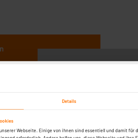
en
Details
ookies
nserer Webseite. Einige von ihnen sind essentiell und damit für d
ngend erforderlich. Andere helfen uns, diese Webseite und ihre 