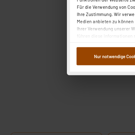
Für die Verwendung von Cook
Ihre Zustimmung. Wir verwen
Medien anbieten zu können u
Ihrer Verwendung unserer We
führen diese Informationen 
im Rahmen Ihrer Nutzung der
dem Speichern und Abrufen 
Nur notwendige Coo
Weiterverarbeitung für die 
Abs.1a DSG-VO) zu. Eine deta
Button „Ablehnen oder Einst
ganz oder teilweise zustimm
anpassen oder widerrufen. 
Auswertung und Analyse bis 
dazu führen, dass die Einst
„Einige Drittanbieter verar
dieser Drittanbieter umfasst
Nähere Infos zu diesen Drit