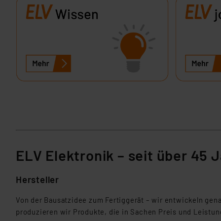
Für die USA besteht kein A
Datenschutz nach EU-Standa
Daten in Überwachungsprogr
Unsere Kooperation mit dies
Kommission sowie einer eige
Daten, verbundenen Risiken
Impressum
|
Datenschutzer
ELV Elektronik – seit über 45 
Hersteller
Von der Bausatzidee zum Fertiggerät – wir entwickeln gena
produzieren wir Produkte, die in Sachen Preis und Leistu