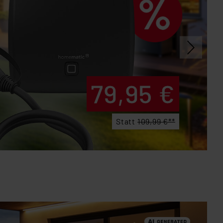
79,95 €
Statt
109,99 €**