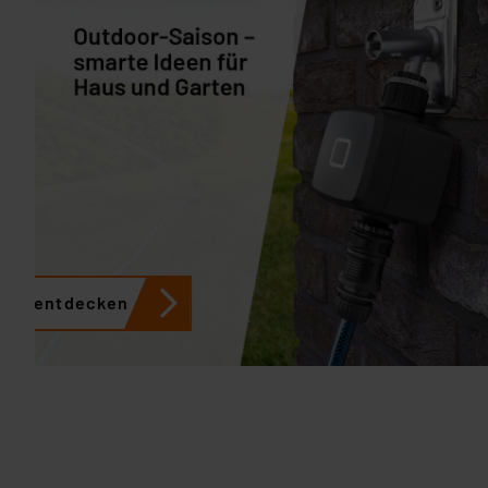
etzt entdecken
J