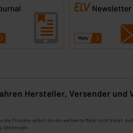
ngemessenheitsbeschluss der EU. Dies bedeutet, dass die USA al
rds eingestuft wird. So besteht etwa das Risiko, dass US-Beh
ammen verarbeiten, ohne dass hiergegen Klagemöglichkeiten fü
en Dienstleistern stützt sich auf die Standarddatenschutzklause
nen Beurteilung der mit der Datenübermittlung, insbesondere der
.“
klärung
Jahren Hersteller, Versender und 
u die Produkte selbst, die der weltweite Markt nicht bietet. 
ng überzeugen.