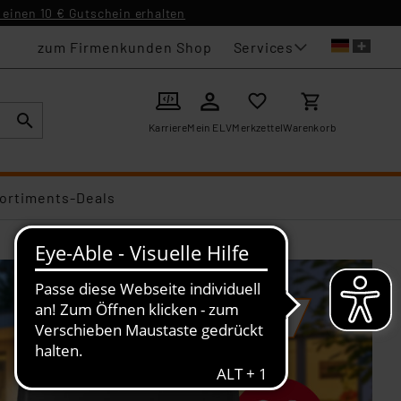
einen 10 € Gutschein erhalten
Services
zum Firmenkunden Shop
Karriere
Mein ELV
Merkzettel
Warenkorb
ortiments-Deals