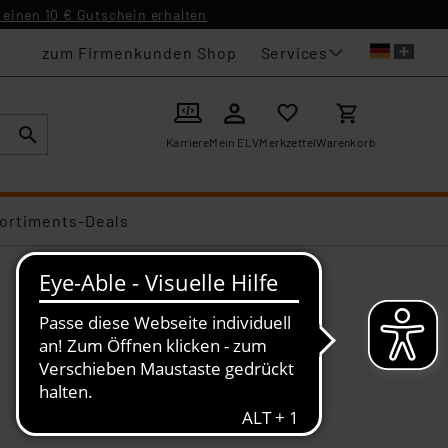
einen 10 € Gutschein erhalten
Services
zum Firmenkunden Shop
Karriere
Mein ELV
Merkzettel
Warenkorb
ortiments-Deals