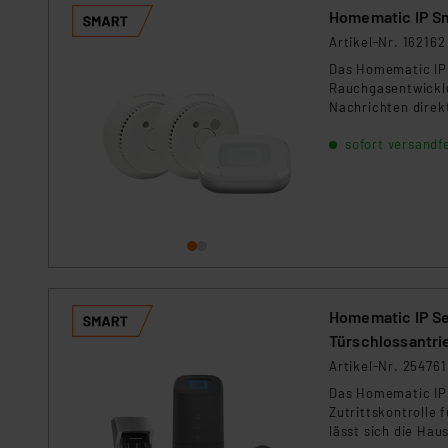
Homematic IP S
Artikel-Nr. 162162
Das Homematic IP 
Rauchgasentwicklu
Nachrichten direkt
und sind wartungsf
sofort versandfe
Homematic IP Set
Türschlossantri
Artikel-Nr. 254761
Das Homematic IP 
Zutrittskontrolle 
lässt sich die Hau