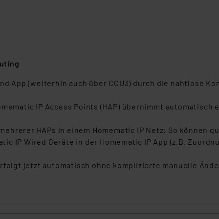
ngemessenheitsbeschluss der EU. Dies bedeutet, dass die USA al
rds eingestuft wird. So besteht etwa das Risiko, dass US-Beh
ammen verarbeiten, ohne dass hiergegen Klagemöglichkeiten fü
en Dienstleistern stützt sich auf die Standarddatenschutzklause
nen Beurteilung der mit der Datenübermittlung, insbesondere der
.“
uting
 und App (weiterhin auch über CCU3) durch die nahtlose K
klärung
Homematic IP Access Points (HAP) übernimmt automatisch e
mehrerer HAPs in einem Homematic IP Netz: So können q
ic IP Wired Geräte in der Homematic IP App (z.B. Zuordn
erfolgt jetzt automatisch ohne komplizierte manuelle Änd