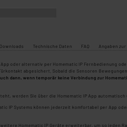
Downloads
Technische Daten
FAQ
Angaben zur
App oder alternativ per Homematic IP Fernbedienung oder 
rkontakt abgesichert. Sobald die Sensoren Bewegungen er
uch dann, wenn temporär keine Verbindung zur Homematic 
teht, werden Sie über die Homematic IP App automatisch ü
tic IP Systems können jederzeit komfortabel per App ode
m weitere Homematic IP Geräte erweiterbar, um so jeden 