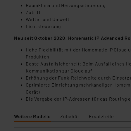
Für die USA besteht kein A
Raumklima und Heizungssteuerung
Datenschutz nach EU-Standa
Zutritt
Daten in Überwachungsprogr
Wetter und Umwelt
Unsere Kooperation mit dies
Lichtsteuerung
Kommission sowie einer eige
Daten, verbundenen Risiken
Neu seit Oktober 2020: Homematic IP Advanced Ro
Hohe Flexibilität mit der Homematic IP Cloud
Impressum
|
Datenschutzer
Produkten
Beste Ausfallsicherheit: Beim Ausfall eines 
Kommunikation zur Cloud auf
Erhöhung der Funk-Reichweite durch Einsatz 
Optimierte Einrichtung mehrkanaliger Homemat
Gerät)
Die Vergabe der IP-Adressen für das Routing 
Weitere Modelle
Zubehör
Ersatzteile