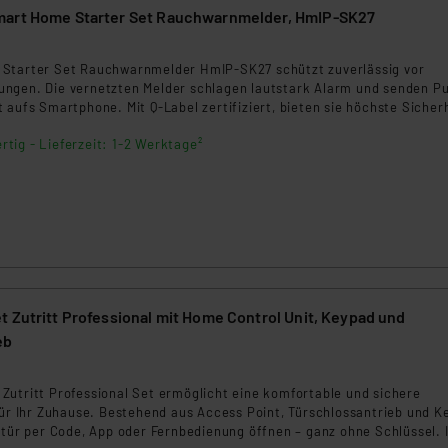
mart Home Starter Set Rauchwarnmelder, HmIP-SK27
Starter Set Rauchwarnmelder HmIP-SK27 schützt zuverlässig vor
ngen. Die vernetzten Melder schlagen lautstark Alarm und senden P
 aufs Smartphone. Mit Q-Label zertifiziert, bieten sie höchste Sicher
rei dank 10 Jahren Batterielebensdauer. Ideal für ein sicheres Zuhau
rtig - Lieferzeit: 1-2 Werktage²
 Zutritt Professional mit Home Control Unit, Keypad und
eb
Zutritt Professional Set ermöglicht eine komfortable und sichere
für Ihr Zuhause. Bestehend aus Access Point, Türschlossantrieb und K
stür per Code, App oder Fernbedienung öffnen – ganz ohne Schlüssel. 