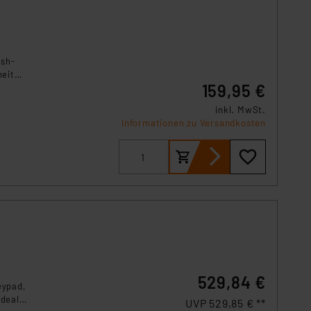
ush-
heit
159,95 €
se.
inkl. MwSt.
Informationen zu Versandkosten
529,84 €
eypad,
Ideal
UVP 529,85 € **