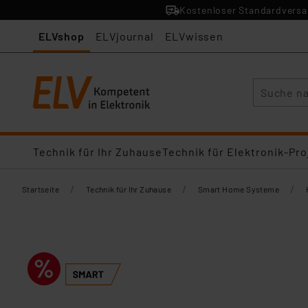
Kostenloser Standardversan
ELVshop
ELVjournal
ELVwissen
Suche
Technik für Ihr Zuhause
Technik für Elektronik-Pro
/
/
/
Startseite
Technik für Ihr Zuhause
Smart Home Systeme