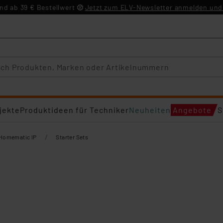
d ab 39 € Bestellwert
Jetzt zum ELV-Newsletter anmelden und 
jekte
Produktideen für Techniker
Neuheiten
Angebote
S
/
Homematic IP
Starter Sets