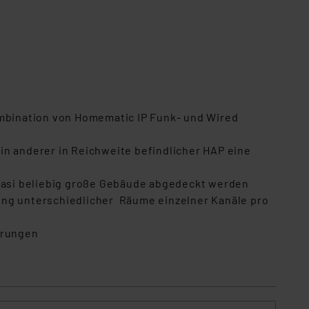
s Land mit unzureichendem
örden personenbezogene
r Europäer bestehen.
ln der Europäischen
 Art der übermittelten
ombination von Homematic IP Funk- und Wired
in anderer in Reichweite befindlicher HAP eine
uasi beliebig große Gebäude abgedeckt werden
ung unterschiedlicher Räume einzelner Kanäle pro
erungen