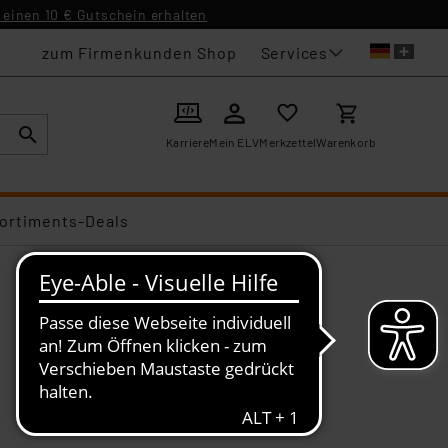
einen 10 € Gutschein erhalten
Services
zum Firmenkunden Shop
Karriere
Mein ELV
Merkzettel
Warenkorb
ortiments-Deals