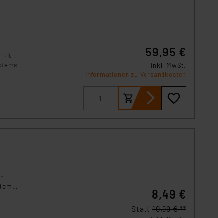
s Land mit unzureichendem
örden personenbezogene
r Europäer bestehen.
ln der Europäischen
59,95 €
 Art der übermittelten
 mit
stems.
inkl. MwSt.
Informationen zu Versandkosten
t
hr
 Home
8,49 €
Statt
19,99 € **