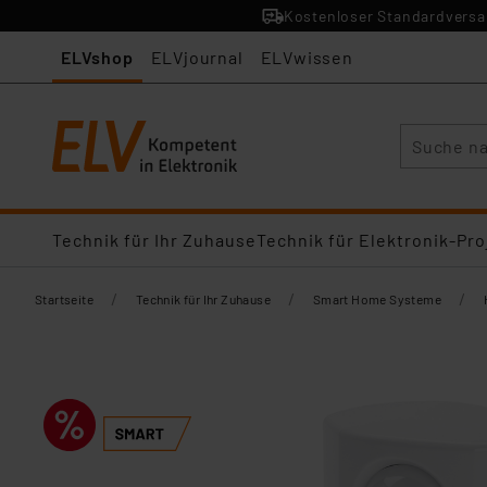
Kostenloser Standardversan
ELVshop
ELVjournal
ELVwissen
Suche
Technik für Ihr Zuhause
Technik für Elektronik-Pro
/
/
/
Startseite
Technik für Ihr Zuhause
Smart Home Systeme