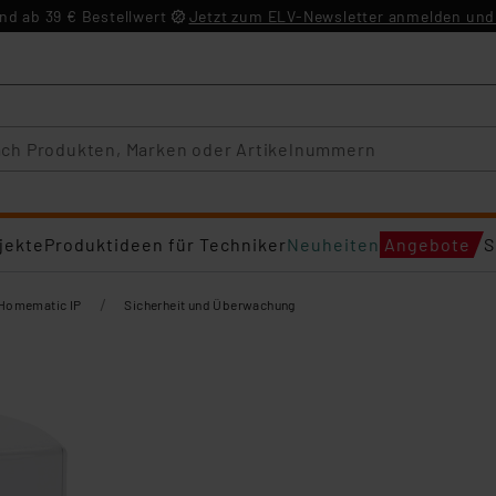
d ab 39 € Bestellwert
Jetzt zum ELV-Newsletter anmelden und 
jekte
Produktideen für Techniker
Neuheiten
Angebote
S
/
Homematic IP
Sicherheit und Überwachung