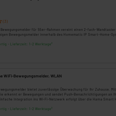
ngemessenheitsbeschluss der EU. Dies bedeutet, dass die USA al
rds eingestuft wird. So besteht etwa das Risiko, dass US-Beh
ammen verarbeiten, ohne dass hiergegen Klagemöglichkeiten fü
en Dienstleistern stützt sich auf die Standarddatenschutzklause
(3)
nen Beurteilung der mit der Datenübermittlung, insbesondere der
 Bewegungsmelder für 55er-Rahmen vereint einen 2-fach-Wandtaster
.“
ähigen Bewegungsmelder innerhalb des Homematic IP Smart-Home-Sy
rtig - Lieferzeit: 1-2 Werktage²
klärung
me WiFi-Bewegungsmelder, WLAN
8
wegungsmelder bietet zuverlässige Überwachung für Ihr Zuhause. Mi
gie erkennt er Bewegungen und sendet Push-Benachrichtigungen an I
infache Integration ins Wi-Fi-Netzwerk erfolgt über die Hama Smart
teway. Ideal für die Überwachung von Räumen, Gängen und anderen
rtig - Lieferzeit: 1-2 Werktage²