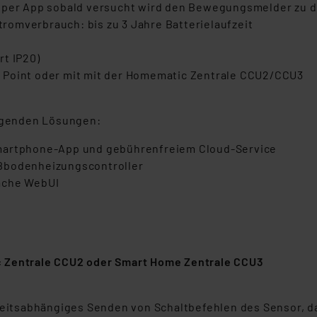
g per App sobald versucht wird den Bewegungsmelder zu 
omverbrauch: bis zu 3 Jahre Batterielaufzeit
rt IP20)
 Point oder mit mit der Homematic Zentrale CCU2/CCU3
olgenden Lösungen:
Smartphone-App und gebührenfreiem Cloud-Service
ußbodenheizungscontroller
äche WebUI
c Zentrale CCU2 oder Smart Home Zentrale CCU3
gkeitsabhängiges Senden von Schaltbefehlen des Sensor, d