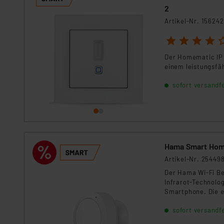
Für die USA besteht kein A
2
Datenschutz nach EU-Standa
Artikel-Nr. 156242
Daten in Überwachungsprogr
1
2
3
4
5
Unsere Kooperation mit dies
Kommission sowie einer eige
Der Homematic IP
Daten, verbundenen Risiken
einem leistungsf
sofort versandfe
Impressum
|
Datenschutzer
Hama Smart Ho
Artikel-Nr. 25449
Der Hama Wi-Fi Be
Infrarot-Technolo
Smartphone. Die e
App, ganz ohne Ga
sofort versandfe
Bereichen.