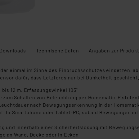
Downloads
Technische Daten
Angaben zur Produkt
r einmal im Sinne des Einbruchsschutzes einsetzen, ab
ensor dafür, dass Letzteres nur bei Dunkelheit geschieht
bis 12 m, Erfassungswinkel 105°
 zum Schalten von Beleuchtung per Homematic IP stufenl
e Leuchtdauer nach Bewegungserkennung in der Homematic 
 Ihr Smartphone oder Tablet-PC, sobald Bewegungen erfas
rung und innerhalb einer Sicherheitslösung mit Bewegung
age an Wand, Decke oder in Ecken