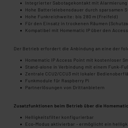
Integrierter Sabotagekontakt mit Alarmierun
Hohe Batterielebensdauer durch sparsamen Str
Hohe Funkreichweite: bis 280 m (Freifeld)
Für den Einsatz in trockenen Räumen (Schutza
Kompatibel mit Homematic IP über den Access
Der Betrieb erfordert die Anbindung an eine der f
Homematic IP Access Point mit kostenloser 
Stand-alone in Verbindung mit einem Funk-F
Zentrale CCU2/CCU3 mit lokaler Bedienoberfl
Funkmodule für Raspberry Pi
Partnerlösungen von Drittanbietern
Zusatzfunktionen beim Betrieb über die Homemati
Helligkeitsfilter konfigurierbar
Eco-Modus aktivierbar - ermöglicht ein helli