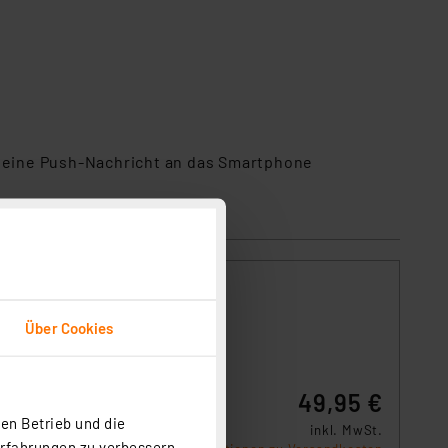
 eine Push-Nachricht an das Smartphone
Über Cookies
49,95 €
en Betrieb und die
inkl. MwSt.
Erfahrungen zu verbessern.