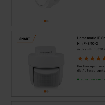
Homematic IP S
HmIP-SMO-2
Artikel-Nr. 156203
1
2
3
4
5
Der Bewegungsmeld
die Außenbeleucht
sofort versandfe