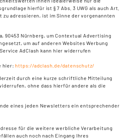
chkeitswerten Ihnen idealerweise nur die
grundlage hierfür ist § 7 Abs. 3 UWG als auch Art.
ht zu adressieren, ist im Sinne der vorgenannten
4a, 90453 Nürnberg, um Contextual Advertising
ingesetzt, um auf anderen Websites Werbung
n Service AdClash kann hier widerrufen
 hier:
https://adclash.de/datenschutz/
rzeit durch eine kurze schriftliche Mitteilung
iderrufen, ohne dass hierfür andere als die
Ende eines jeden Newsletters ein entsprechender
dresse für die weitere werbliche Verarbeitung
efällen auch noch nach Eingang Ihres