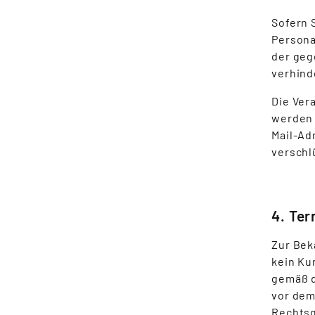
Sofern 
Persona
der geg
verhind
Die Ver
werden 
Mail-Ad
verschl
4. Ter
Zur Bek
kein Ku
gemäß d
vor dem
Rechtsgr