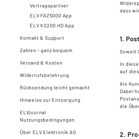
Widersp
Vertragspartner
dass wi
ELV FAZ5000 App
ELV KS200 HD App
Kontakt & Support
1. Po
Zahlen - ganz bequem
Soweit 
Versand & Kosten
In dies
auf die
Widerrufsbelehrung
Als Kun
Rücksendung leicht gemacht
Dabei h
Postans
Hinweise zur Entsorgung
die Übe
ELVjournal
Nutzungsbedingungen
Über ELV Elektronik AG
2. Pr