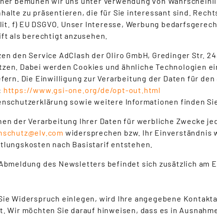
aher bemühen wir uns unter Verwendung von Wahrscheinli
alte zu präsentieren, die für Sie interessant sind. Rechts
1 lit. f) EU DSGVO. Unser Interesse, Werbung bedarfsgerec
ift als berechtigt anzusehen.
zen den Service AdClash der Oliro GmbH, Gredinger Str. 2
zen. Dabei werden Cookies und ähnliche Technologien e
efern. Die Einwilligung zur Verarbeitung der Daten für de
:
https://www.gsi-one.org/de/opt-out.html
enschutzerklärung sowie weitere Informationen finden Sie
nen der Verarbeitung Ihrer Daten für werbliche Zwecke jede
nschutz@elv.com
widersprechen bzw. Ihr Einverständnis w
tlungskosten nach Basistarif entstehen.
 Abmeldung des Newsletters befindet sich zusätzlich am 
Sie Widerspruch einlegen, wird Ihre angegebene Kontakta
t. Wir möchten Sie darauf hinweisen, dass es in Ausnahm