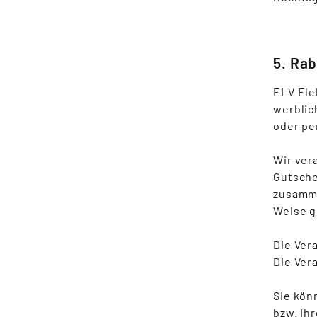
5. Ra
ELV Ele
werblic
oder pe
Wir ver
Gutsche
zusamme
Weise g
Die Vera
Die Ver
Sie kön
bzw. Ih