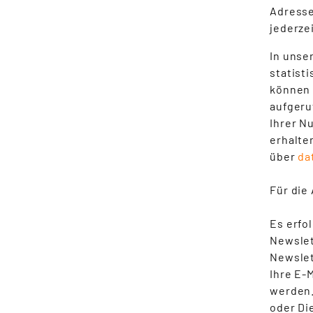
Adresse
jederze
In unse
statist
können 
aufgeru
Ihrer N
erhalte
über
da
Für die
Es erfo
Newslet
Newslet
Ihre E-
werden.
oder Di