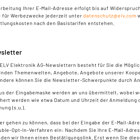
arbeitung Ihrer E-Mail-Adresse erfolgt bis auf Widerspruch
 für Werbezwecke jederzeit unter
datenschutz@elv.com
w
tlungskosten nach den Basistarifen entstehen.
sletter
 ELV Elektronik AG-Newslettern besteht für Sie die Mögli
nden Themenwelten, Angebote, Angebote unserer Kooper
ndere können Sie die Newsletter-Schwerpunkte durch An
us der Eingabemaske werden an uns übermittelt, wobei w
hert werden wie etwa Datum und Uhrzeit der Anmeldung o
ung (s.u.).
er gehen zu können, dass bei der Eingabe der E-Mail-Adres
uble-Opt-In-Verfahren ein: Nachdem Sie Ihre E-Mail-Adre
den wir Ihnen einen Bestätigungslink. Erst wenn Sie diese