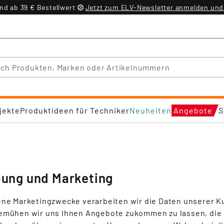
d ab 39 € Bestellwert
Jetzt zum ELV-Newsletter anmelden und 
jekte
Produktideen für Techniker
Neuheiten
Angebote
S
ung und Marketing
ene Marketingzwecke verarbeiten wir die Daten unserer
emühen wir uns Ihnen Angebote zukommen zu lassen, die 