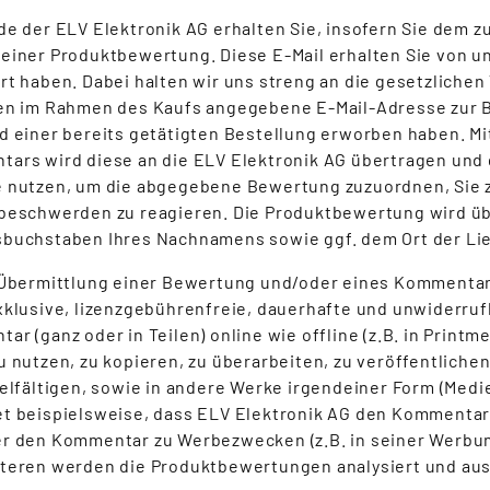
de der ELV Elektronik AG erhalten Sie, insofern Sie dem z
einer Produktbewertung. Diese E-Mail erhalten Sie von u
rt haben. Dabei halten wir uns streng an die gesetzliche
en im Rahmen des Kaufs angegebene E-Mail-Adresse zur B
d einer bereits getätigten Bestellung erworben haben. M
ars wird diese an die ELV Elektronik AG übertragen und g
 nutzen, um die abgegebene Bewertung zuzuordnen, Sie zu
beschwerden zu reagieren. Die Produktbewertung wird ü
buchstaben Ihres Nachnamens sowie ggf. dem Ort der Lief
 Übermittlung einer Bewertung und/oder eines Kommentars
xklusive, lizenzgebührenfreie, dauerhafte und unwiderru
r (ganz oder in Teilen) online wie offline (z.B. in Printm
u nutzen, zu kopieren, zu überarbeiten, zu veröffentlichen
ielfältigen, sowie in andere Werke irgendeiner Form (Medie
t beispielsweise, dass ELV Elektronik AG den Kommentar
r den Kommentar zu Werbezwecken (z.B. in seiner Werbun
teren werden die Produktbewertungen analysiert und au