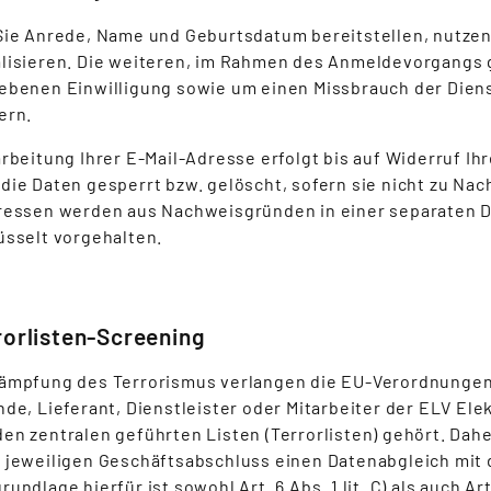
Sie Anrede, Name und Geburtsdatum bereitstellen, nutze
lisieren. Die weiteren, im Rahmen des Anmeldevorgangs 
ebenen Einwilligung sowie um einen Missbrauch der Dien
ern.
arbeitung Ihrer E-Mail-Adresse erfolgt bis auf Widerruf Ih
die Daten gesperrt bzw. gelöscht, sofern sie nicht zu 
ressen werden aus Nachweisgründen in einer separaten 
üsselt vorgehalten.
rorlisten-Screening
ämpfung des Terrorismus verlangen die EU-Verordnungen (
nde, Lieferant, Dienstleister oder Mitarbeiter der ELV El
en zentralen geführten Listen (Terrorlisten) gehört. Daher
 jeweiligen Geschäftsabschluss einen Datenabgleich mit 
undlage hierfür ist sowohl Art. 6 Abs. 1 lit. C) als auch Art.