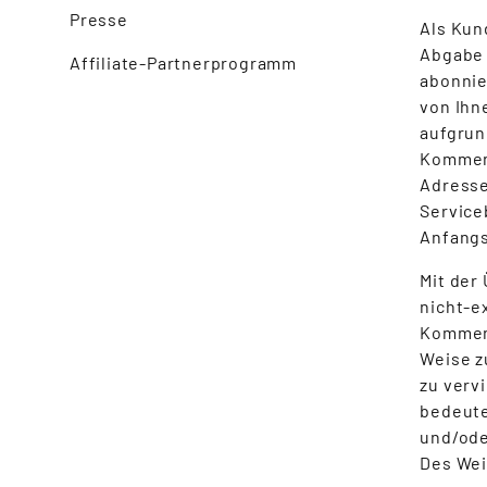
Presse
Als Kun
Abgabe 
Affiliate-Partnerprogramm
abonnie
von Ihn
aufgrun
Komment
Adresse
Service
Anfangs
Mit der
nicht-e
Kommenta
Weise z
zu verv
bedeute
und/ode
Des Wei