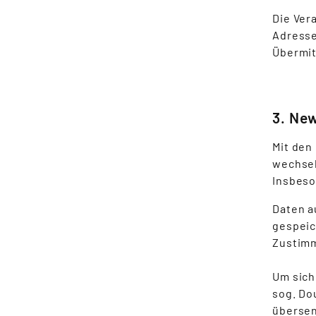
Die Ver
Adresse
Übermit
3. New
Mit den
wechsel
Insbeso
Daten a
gespeic
Zustimm
Um sich
sog. Do
übersen