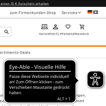
einen 10 € Gutschein erhalten
Services
zum Firmenkunden Shop
Karriere
Mein ELV
Merkzettel
Warenkorb
ortiments-Deals
 Kunden gemäß den gesetzlichen Bestimmungen.
bestmöglich auf Ihre Bedürfnisse abgestimmt