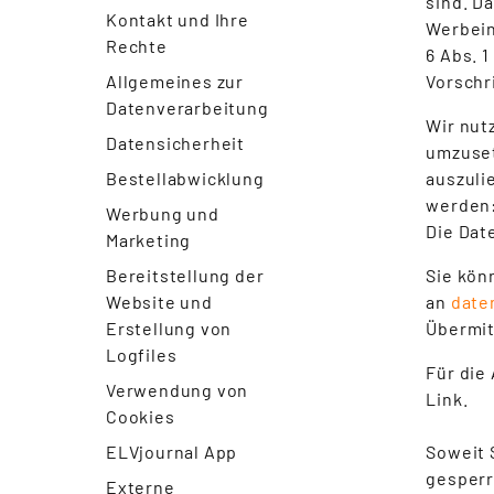
sind. D
Kontakt und Ihre
Werbeinh
Rechte
6 Abs. 
Allgemeines zur
Vorschr
Datenverarbeitung
Wir nut
Datensicherheit
umzuset
Bestellabwicklung
auszuli
werden
Werbung und
Die Dat
Marketing
Bereitstellung der
Sie kön
Website und
an
date
Erstellung von
Übermit
Logfiles
Für die
Verwendung von
Link.
Cookies
ELVjournal App
Soweit 
gesperr
Externe