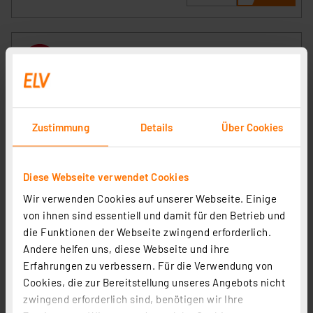
Zustimmung
Details
Über Cookies
Diese Webseite verwendet Cookies
Wir verwenden Cookies auf unserer Webseite. Einige
Homematic IP Smart Home 3er-Set Fenster- und
von ihnen sind essentiell und damit für den Betrieb und
Türkontakt HmIP-SWDO-2, optisch
die Funktionen der Webseite zwingend erforderlich.
Artikel-Nr. 144959
Andere helfen uns, diese Webseite und ihre
1
2
3
4
5
(52)
Erfahrungen zu verbessern. Für die Verwendung von
Cookies, die zur Bereitstellung unseres Angebots nicht
99,85 €
zwingend erforderlich sind, benötigen wir Ihre
Statt
104,85 € **