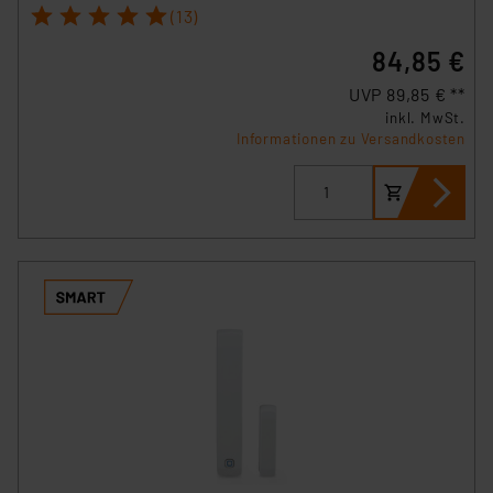
1
2
3
4
5
können die Verwendung nicht notwendiger Cookies
(13)
ablehnen oder ihr ganz oder teilweise zustimmen. Ihre
84,85 €
erteilte Zustimmung können Sie jederzeit unter dem
Link „Cookie Einstellungen“ anpassen oder widerrufen.
UVP 89,85 € **
Die Rechtmäßigkeit der Speicherung, Abrufung und
inkl. MwSt.
Informationen zu Versandkosten
Weiterverarbeitung dieser Daten zur Auswertung und
Analyse bis zum Zeitpunkt des Widerrufs bleibt hiervon
unberührt. Ihre Browser-Einstellungen können dazu
führen, dass die Einstellungen nicht längerfristig
gespeichert werden und dieses Banner erneut
angezeigt wird.
„Einige Drittanbieter verarbeiten personenbezogene
Daten in den USA. Ihre Einwilligung zur Einbindung von
Cookies dieser Drittanbieter umfasst daher ggf. auch
die Verarbeitung Ihrer Daten in den USA gemäß Art. 49
(1) lit. a DSGVO. Nähere Infos zu diesen Drittanbietern
und zu der jeweiligen Datenübermittlung erhalten Sie in
der Datenschutzerklärung. Für die USA besteht kein