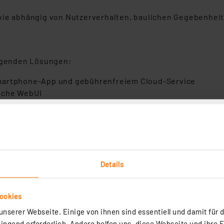
owie abhängig von Nutzerverhalten, baulichen Gegebenhe
olgenden Lösungen:
Smartphone-App und gebührenfreiem Cloud-Service
äche WebUI
s ihr Heizkörper ein passendes Gewinde für diesen Heizkör
ellen.
Details
ookies
nserer Webseite. Einige von ihnen sind essentiell und damit für d
ngend erforderlich. Andere helfen uns, diese Webseite und ihre 