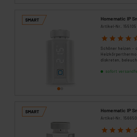
Homematic IP Sm
Artikel-Nr. 155105
1
2
3
4
5
Schöner heizen – 
Heizkörperthermos
diskreten, beleuch
Homematic IP Acce
sofort versandfe
Homematic IP Sm
Artikel-Nr. 156650
1
2
3
4
5