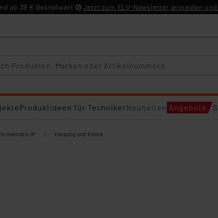
d ab 39 € Bestellwert
Jetzt zum ELV-Newsletter anmelden und 
jekte
Produktideen für Techniker
Neuheiten
Angebote
S
/
Homematic IP
Heizung und Klima