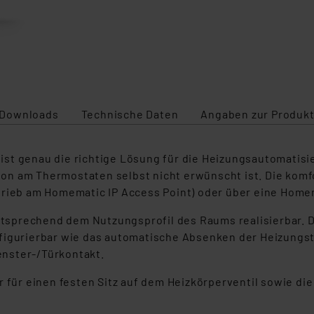
Downloads
Technische Daten
Angaben zur Produkt
st genau die richtige Lösung für die Heizungsautomatisie
n am Thermostaten selbst nicht erwünscht ist. Die komf
trieb am Homematic IP Access Point) oder über eine Home
entsprechend dem Nutzungsprofil des Raums realisierbar. D
nfigurierbar wie das automatische Absenken der Heizung
nster-/Türkontakt.
r für einen festen Sitz auf dem Heizkörperventil sowie di