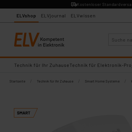
Kostenloser Standardversan
ELVshop
ELVjournal
ELVwissen
Suche
Technik für Ihr Zuhause
Technik für Elektronik-Pro
/
/
/
Startseite
Technik für Ihr Zuhause
Smart Home Systeme