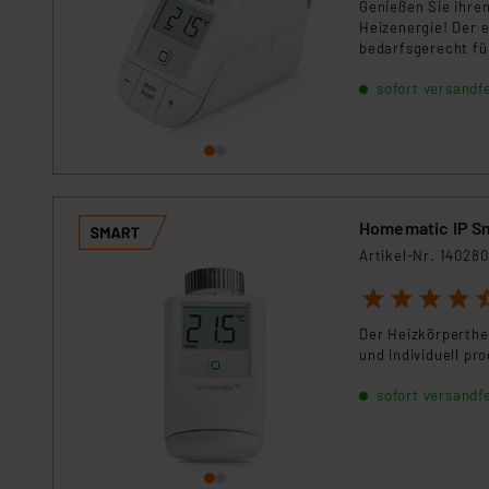
Für die USA besteht kein A
Genießen Sie ihre
Heizenergie! Der 
Datenschutz nach EU-Standa
bedarfsgerecht fü
Daten in Überwachungsprogr
Unsere Kooperation mit dies
sofort versandfe
Kommission sowie einer eige
Daten, verbundenen Risiken
Impressum
|
Datenschutzer
Homematic IP S
Artikel-Nr. 140280
1
2
3
4
5
Der Heizkörperthe
und individuell p
sofort versandfe