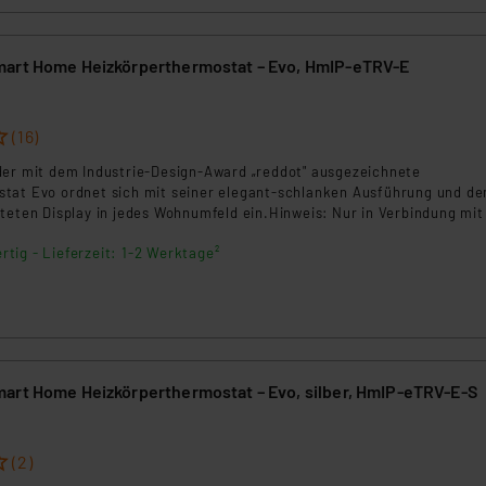
art Home Heizkörperthermostat – Evo, HmIP-eTRV-E
(16)
der mit dem Industrie-Design-Award „reddot" ausgezeichnete
tat Evo ordnet sich mit seiner elegant-schlanken Ausführung und d
teten Display in jedes Wohnumfeld ein.Hinweis: Nur in Verbindung mit
ss Point (HAP) oder einer Smart Home Zentrale CCU3 einsetzbar.
rtig - Lieferzeit: 1-2 Werktage²
art Home Heizkörperthermostat – Evo, silber, HmIP-eTRV-E-S
(2)