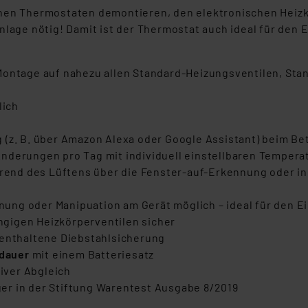
enen Thermostaten demontieren, den elektronischen Heizk
nlage nötig! Damit ist der Thermostat auch ideal für den 
Montage auf nahezu allen Standard-Heizungsventilen, Sta
lich
 (z. B. über Amazon Alexa oder Google Assistant) beim Be
3 Änderungen pro Tag mit individuell einstellbaren Temper
nd des Lüftens über die Fenster-auf-Erkennung oder in
ng oder Manipuation am Gerät möglich – ideal für den Ein
ängigen Heizkörperventilen sicher
 enthaltene Diebstahlsicherung
sdauer
mit einem Batteriesatz
iver Abgleich
er in der Stiftung Warentest Ausgabe 8/2019