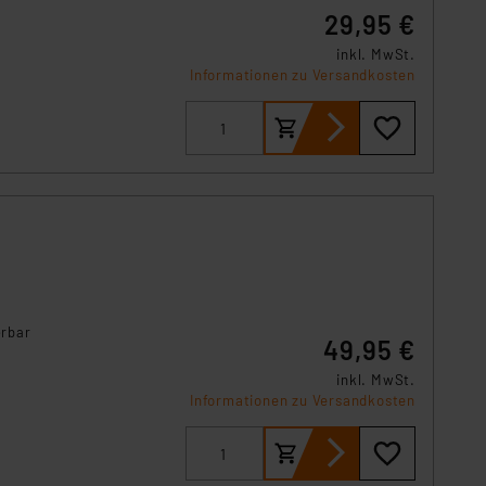
s Land mit unzureichendem
29,95 €
örden personenbezogene
inkl. MwSt.
r Europäer bestehen.
Informationen zu Versandkosten
ln der Europäischen
 Art der übermittelten
erbar
49,95 €
inkl. MwSt.
Informationen zu Versandkosten