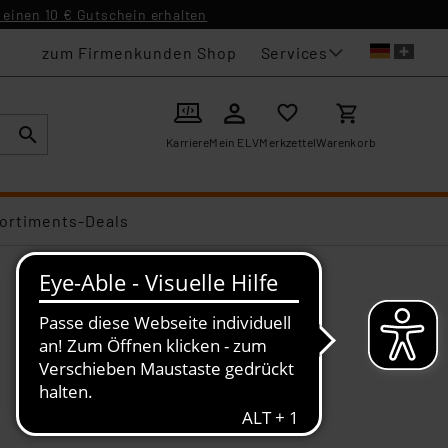
einen 10 € Gutschein erhalten
Services
zum Firmenkunden Shop
Karriere
Mein ELV
Merkzettel
Warenkorb
ortiments-Deals