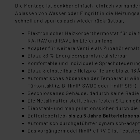
Die Montage ist denkbar einfach: einfach vorhand
Ablassen von Wasser oder Eingriff in die Heizungsa
schnell und spurlos auch wieder rückrüstbar.
Elektronischer Heizkörperthermostat für die 
RA, RAV und RAVL im Lieferumfang
Adapter für weitere Ventile als Zubehör erhält
Bis zu 33 % Energieersparnis realisierbar
Komfortable und individuelle Sprachsteuerung
Bis zu 3 einstellbare Heizprofile und bis zu 1
Automatisches Absenken der Temperatur währe
Türkontakt (z. B. HmIP-SWDO oder HmIP-SRH)
Geschlossenes Gehäuse, dadurch keine Bedienu
Die Metallmutter stellt einen festen Sitz an g
Diebstahl- und manipulationssicher durch die
Batteriebetrieb,
bis zu 5 Jahre Batterieleben
Automatisch durchgeführter dynamisch-adapt
Das Vorgängermodel HmIP-eTRV-C ist Testsieg