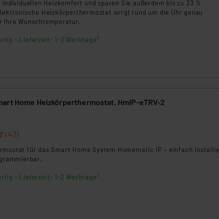
ngemessenheitsbeschluss der EU. Dies bedeutet, dass die USA al
n individuellen Heizkomfort und sparen Sie außerdem bis zu 33 %
elektronische Heizkörperthermostat sorgt rund um die Uhr genau
rds eingestuft wird. So besteht etwa das Risiko, dass US-Beh
r Ihre Wunschtemperatur.
ammen verarbeiten, ohne dass hiergegen Klagemöglichkeiten fü
en Dienstleistern stützt sich auf die Standarddatenschutzklause
rtig - Lieferzeit: 1-2 Werktage²
nen Beurteilung der mit der Datenübermittlung, insbesondere der
.“
klärung
mart Home Heizkörperthermostat, HmIP-eTRV-2
(43)
rmostat für das Smart Home System Homematic IP – einfach installi
rogrammierbar.
rtig - Lieferzeit: 1-2 Werktage²