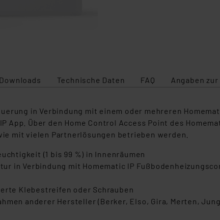
Downloads
Technische Daten
FAQ
Angaben zur
teuerung in Verbindung mit einem oder mehreren Homemat
P App. Über den Home Control Access Point des Homemati
ie mit vielen Partnerlösungen betrieben werden.
euchtigkeit (1 bis 99 %) in Innenräumen
tur in Verbindung mit Homematic IP Fußbodenheizungscon
ferte Klebestreifen oder Schrauben
hmen anderer Hersteller (Berker, Elso, Gira, Merten, Jun