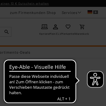
einen 10 € Gutschein erhalten
Services
zum Firmenkunden Shop
Karriere
Mein ELV
Merkzettel
Warenkorb
ortiments-Deals