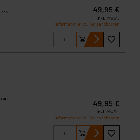
s Land mit unzureichendem
49,95 €
örden personenbezogene
 das
r Europäer bestehen.
inkl. MwSt.
Informationen zu Versandkosten
ln der Europäischen
 Art der übermittelten
Raum,
49,95 €
inkl. MwSt.
Informationen zu Versandkosten