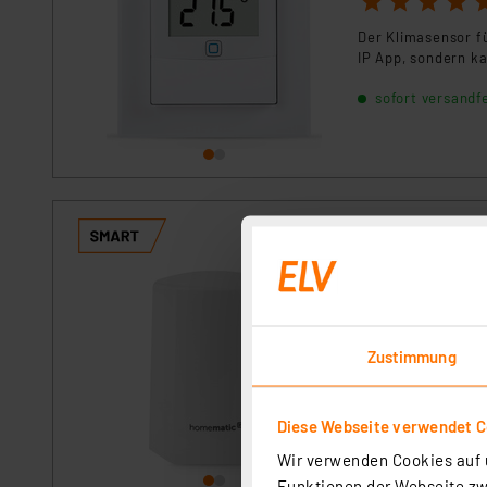
Der Klimasensor f
IP App, sondern 
sofort versandfe
Homematic IP Sm
STHO
Artikel-Nr. 150573
1
2
3
4
5
Zustimmung
Mit dem Außentemp
Außenbereich erfa
Komponenten, z. B
Diese Webseite verwendet C
sofort versandfe
Wir verwenden Cookies auf u
Funktionen der Webseite zwi