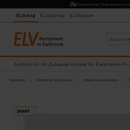
Kostenloser Standardversan
ELVshop
ELVjournal
ELVwissen
Suche
Technik für Ihr Zuhause
Technik für Elektronik-Pro
/
/
/
Startseite
Technik für Ihr Zuhause
Smart Home Systeme