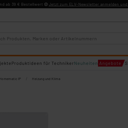
d ab 39 € Bestellwert
Jetzt zum ELV-Newsletter anmelden und 
jekte
Produktideen für Techniker
Neuheiten
Angebote
S
/
Homematic IP
Heizung und Klima