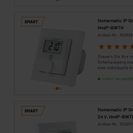
Homematic IP Sm
HmIP-BWTH
Artikel-Nr. 150628
1
2
3
4
5
Steuern Sie Ihre 
Schaltausgang ste
eine individuelle
sofort versandfe
Homematic IP Sm
24 V, HmIP-BWT
Artikel-Nr. 150697