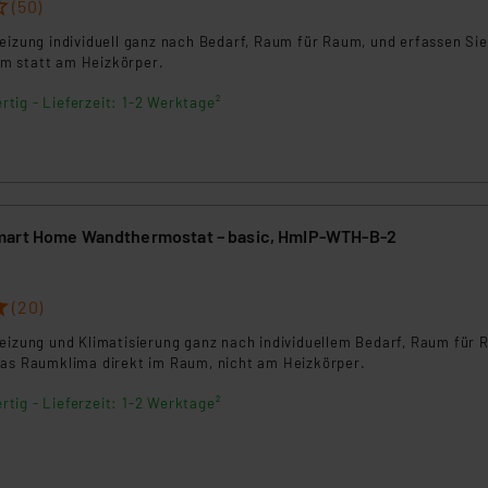
(50)
ngemessenheitsbeschluss der EU. Dies bedeutet, dass die USA al
rds eingestuft wird. So besteht etwa das Risiko, dass US-Beh
eizung individuell ganz nach Bedarf, Raum für Raum, und erfassen Sie
ammen verarbeiten, ohne dass hiergegen Klagemöglichkeiten fü
m statt am Heizkörper.
en Dienstleistern stützt sich auf die Standarddatenschutzklause
rtig - Lieferzeit: 1-2 Werktage²
nen Beurteilung der mit der Datenübermittlung, insbesondere der
.“
klärung
mart Home Wandthermostat – basic, HmIP-WTH-B-2
(20)
Heizung und Klimatisierung ganz nach individuellem Bedarf, Raum für 
das Raumklima direkt im Raum, nicht am Heizkörper.
rtig - Lieferzeit: 1-2 Werktage²