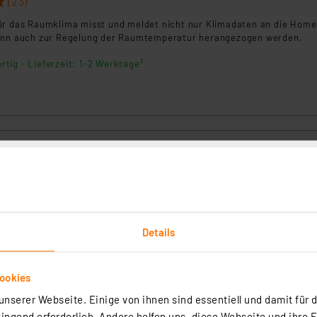
(23)
ür das Raumklima misst und meldet nicht nur Klimadaten an die Hom
kann auch zur Regelung der Raumtemperatur herangezogen werden.
rtig - Lieferzeit: 1-2 Werktage²
art Home Temperatur- und Luftfeuchtigkeitssensor – außen, 
(23)
Details
eratur- und Luftfeuchtigkeitssensor werden die Wetterdaten im
sst und können in der Homematic IP App angezeigt und mit anderen
. der Heizungssteuerung, verknüpft werden.
ookies
rtig - Lieferzeit: 1-2 Werktage²
nserer Webseite. Einige von ihnen sind essentiell und damit für d
ngend erforderlich. Andere helfen uns, diese Webseite und ihre 