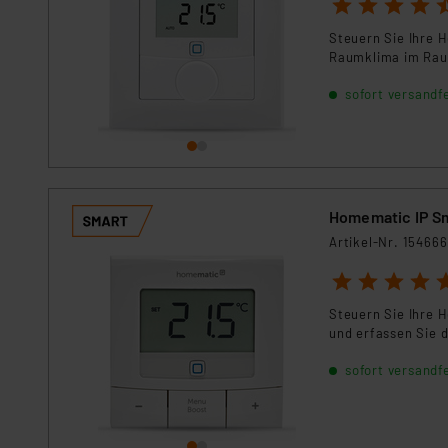
1
2
3
4
5
Für die USA besteht kein A
Datenschutz nach EU-Standa
Steuern Sie Ihre H
Daten in Überwachungsprogr
Raumklima im Rau
Unsere Kooperation mit dies
sofort versandfe
Kommission sowie einer eige
Daten, verbundenen Risiken
Impressum
|
Datenschutzer
Homematic IP S
Artikel-Nr. 154666
1
2
3
4
5
Steuern Sie Ihre 
und erfassen Sie 
sofort versandfe