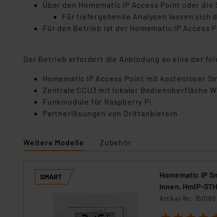
Über den Homematic IP Access Point oder die 
Für tiefergehende Analysen lassen sich 
Für den Betrieb ist der Homematic IP Access 
Der Betrieb erfordert die Anbindung an eine der f
Homematic IP Access Point mit kostenloser 
Zentrale CCU3 mit lokaler Bedienoberfläche W
Funkmodule für Raspberry Pi
Partnerlösungen von Drittanbietern
Weitere Modelle
Zubehör
Homematic IP Sm
innen, HmIP-ST
Artikel-Nr. 150180
1
2
3
4
5