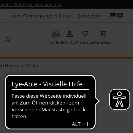
einen 10 € Gutschein erhalten
Services
zum Firmenkunden Shop
Karriere
Mein ELV
Merkzettel
Warenkorb
ortiments-Deals