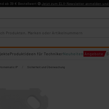
d ab 39 € Bestellwert
Jetzt zum ELV-Newsletter anmelden und 
jekte
Produktideen für Techniker
Neuheiten
Angebote
S
/
Homematic IP
Sicherheit und Überwachung