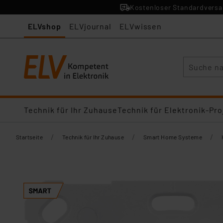
Kostenloser Standardversan
ELVshop
ELVjournal
ELVwissen
Suche
Technik für Ihr Zuhause
Technik für Elektronik-Pro
/
/
/
Startseite
Technik für Ihr Zuhause
Smart Home Systeme