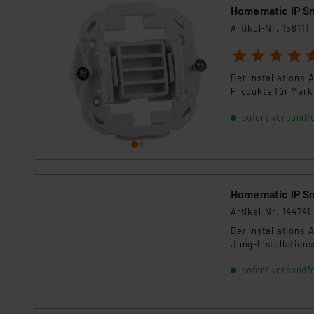
Für die USA besteht kein A
Homematic IP Sm
Datenschutz nach EU-Standa
Artikel-Nr. 156111
Daten in Überwachungsprogr
1
2
3
4
5
Unsere Kooperation mit dies
Kommission sowie einer eige
Der Installations-
Daten, verbundenen Risiken
Produkte für Marke
sofort versandfe
Impressum
|
Datenschutzer
Homematic IP Sm
Artikel-Nr. 144741
Der Installations-
Jung-Installation
sofort versandfe