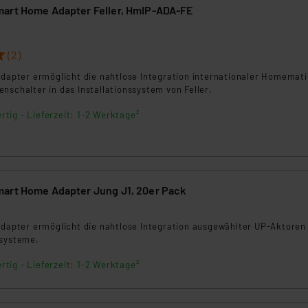
ngemessenheitsbeschluss der EU. Dies bedeutet, dass die USA al
art Home Adapter Feller, HmIP-ADA-FE
rds eingestuft wird. So besteht etwa das Risiko, dass US-Beh
ammen verarbeiten, ohne dass hiergegen Klagemöglichkeiten fü
en Dienstleistern stützt sich auf die Standarddatenschutzklause
(2)
nen Beurteilung der mit der Datenübermittlung, insbesondere der
Adapter ermöglicht die nahtlose Integration internationaler Homemati
.“
nschalter in das Installationssystem von Feller.
rtig - Lieferzeit: 1-2 Werktage²
klärung
art Home Adapter Jung J1, 20er Pack
Adapter ermöglicht die nahtlose Integration ausgewählter UP-Aktoren 
ssysteme.
rtig - Lieferzeit: 1-2 Werktage²