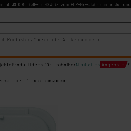
d ab 39 € Bestellwert
Jetzt zum ELV-Newsletter anmelden und 
jekte
Produktideen für Techniker
Neuheiten
Angebote
S
/
Homematic IP
Installationszubehör