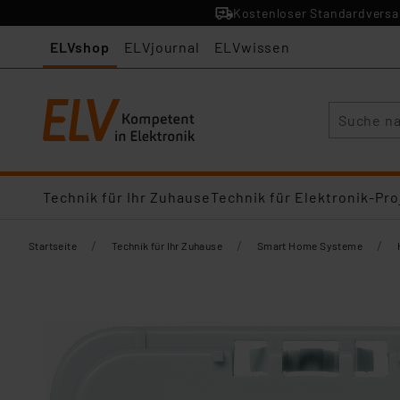
Kostenloser Standardversan
ELVshop
ELVjournal
ELVwissen
Suche
Technik für Ihr Zuhause
Technik für Elektronik-Pro
/
/
/
Startseite
Technik für Ihr Zuhause
Smart Home Systeme