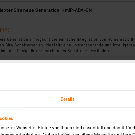
apter Gira neue Generation, HmIP-ADA-GN
(2)
eue Generation ermöglicht die einfache Integration von Homematic IP
en Gira Schalterserien. Ideal für eine kostensparende und intelligent
hne das Design Ihrer bestehenden Schalter zu verändern.
rtig - Lieferzeit: 1-2 Werktage²
art Home Adapter Jung J2, 20er Pack
Details
Adapter ermöglicht die nahtlose Integration ausgewählter UP-Aktoren 
ssysteme.
ookies
rtig - Lieferzeit: 1-2 Werktage²
nserer Webseite. Einige von ihnen sind essentiell und damit für d
ngend erforderlich. Andere helfen uns, diese Webseite und ihre 