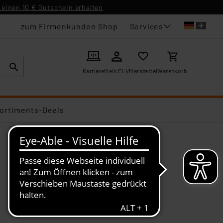
einen 10 € Gutschein erhalten
Services
zum Firmenkunden Shop
Karriere
Mein ELV
Merkzettel
Warenkorb
ortiments-Deals