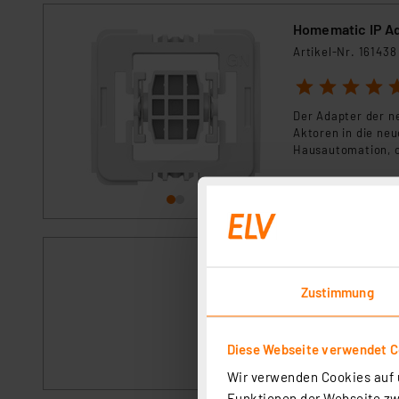
Homematic IP Ad
Artikel-Nr. 161438
1
2
3
4
5
Der Adapter der n
Aktoren in die neu
Hausautomation, o
sofort versandfe
Homematic IP Sm
Artikel-Nr. 144749
Zustimmung
Der Installations-
Jung-Installation
Diese Webseite verwendet C
sofort versandfe
Wir verwenden Cookies auf u
Funktionen der Webseite zwi