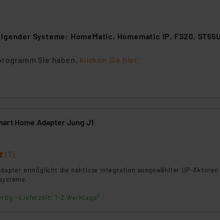
folgender Systeme: HomeMatic, Homematic IP, FS20, ST55
rprogramm Sie haben,
klicken Sie hier.
mart Home Adapter Jung J1
(7)
Adapter ermöglicht die nahtlose Integration ausgewählter UP-Aktoren 
ssysteme.
rtig - Lieferzeit: 1-2 Werktage²