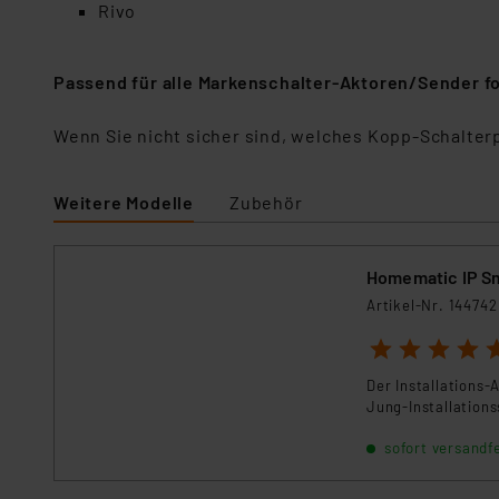
Rivo
Passend für alle Markenschalter-Aktoren/Sender 
Wenn Sie nicht sicher sind, welches Kopp-Schalte
Weitere Modelle
Zubehör
Homematic IP S
Artikel-Nr. 144742
1
2
3
4
5
Der Installations-
Jung-Installation
sofort versandfe