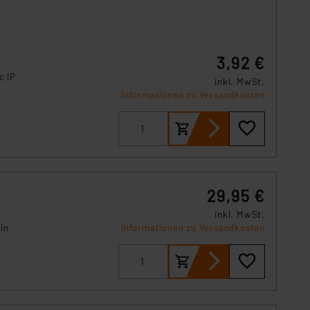
s Land mit unzureichendem
örden personenbezogene
r Europäer bestehen.
ln der Europäischen
3,92 €
 Art der übermittelten
c IP
inkl. MwSt.
Informationen zu Versandkosten
29,95 €
inkl. MwSt.
in
Informationen zu Versandkosten