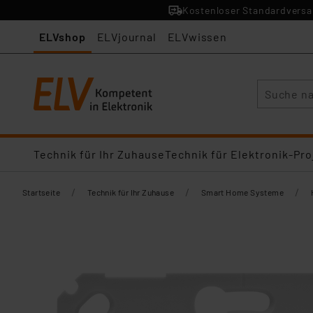
Kostenloser Standardversan
ELVshop
ELVjournal
ELVwissen
Suche
Technik für Ihr Zuhause
Technik für Elektronik-Pro
/
/
/
Startseite
Technik für Ihr Zuhause
Smart Home Systeme