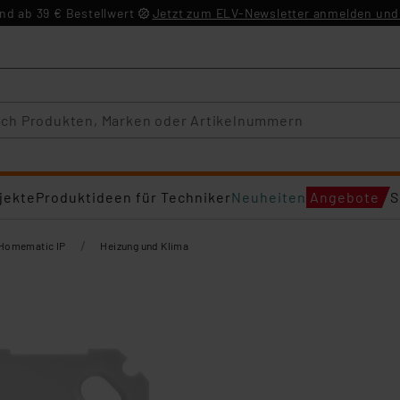
d ab 39 € Bestellwert
Jetzt zum ELV-Newsletter anmelden und 
jekte
Produktideen für Techniker
Neuheiten
Angebote
S
/
Homematic IP
Heizung und Klima