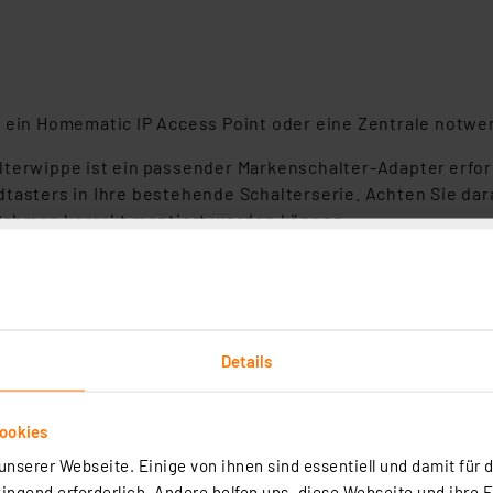
t ein Homematic IP Access Point oder eine Zentrale notwe
terwippe ist ein passender Markenschalter‑Adapter erforde
tasters in Ihre bestehende Schalterserie. Achten Sie dara
Rahmen korrekt montiert werden können.
er lässt sich ideal neben dem Bett platzieren, um abends
ivieren.
Details
ookies
nserer Webseite. Einige von ihnen sind essentiell und damit für d
ngend erforderlich. Andere helfen uns, diese Webseite und ihre 