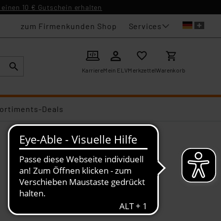
einen 10 € Gutschein erhalten
Services
zum Firmenkunden Shop
Karriere
Mein ELV
Merkzettel
Warenkorb
ortiments-Deals