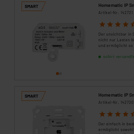
Homematic IP Sm
Artikel-Nr. 142721
1
2
3
4
5
Der unsichtbar in
nicht nur Lasten b
und ermöglicht so
sofort versandfe
Homematic IP Sm
Artikel-Nr. 142720
1
2
3
4
5
Der einfach in be
ermöglicht sowohl