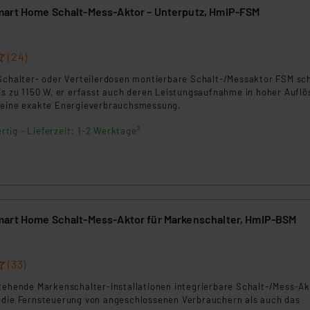
art Home Schalt-Mess-Aktor – Unterputz, HmIP-FSM
(24)
 Schalter- oder Verteilerdosen montierbare Schalt-/Messaktor FSM sc
is zu 1150 W, er erfasst auch deren Leistungsaufnahme in hoher Aufl
 eine exakte Energieverbrauchsmessung.
rtig - Lieferzeit: 1-2 Werktage²
art Home Schalt-Mess-Aktor für Markenschalter, HmIP-BSM
(33)
stehende Markenschalter-Installationen integrierbare Schalt-/Mess-Ak
 die Fernsteuerung von angeschlossenen Verbrauchern als auch das