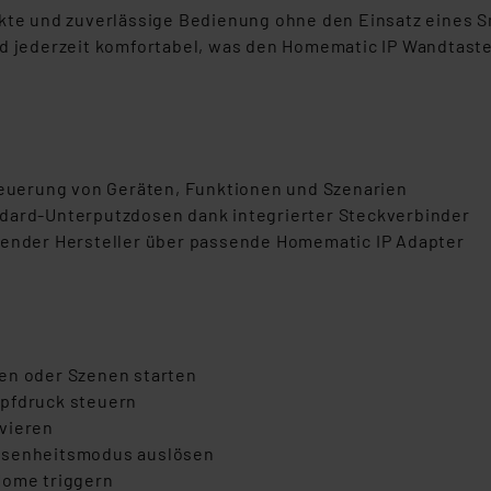
ekte und zuverlässige Bedienung ohne den Einsatz eines 
nd jederzeit komfortabel, was den Homematic IP Wandtaste
Steuerung von Geräten, Funktionen und Szenarien
ndard-Unterputzdosen dank integrierter Steckverbinder
hrender Hersteller über passende Homematic IP Adapter
en oder Szenen starten
opfdruck steuern
vieren
wesenheitsmodus auslösen
 Home triggern