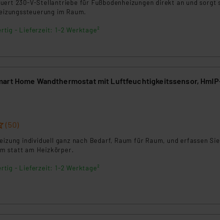
uert 230-V-Stellantriebe für Fußbodenheizungen direkt an und sorgt 
ngemessenheitsbeschluss der EU. Dies bedeutet, dass die USA al
 Heizungssteuerung im Raum.
rds eingestuft wird. So besteht etwa das Risiko, dass US-Beh
ammen verarbeiten, ohne dass hiergegen Klagemöglichkeiten fü
rtig - Lieferzeit: 1-2 Werktage²
en Dienstleistern stützt sich auf die Standarddatenschutzklause
nen Beurteilung der mit der Datenübermittlung, insbesondere der
.“
art Home Wandthermostat mit Luftfeuchtigkeitssensor, HmIP
klärung
(50)
eizung individuell ganz nach Bedarf, Raum für Raum, und erfassen Sie
m statt am Heizkörper.
rtig - Lieferzeit: 1-2 Werktage²