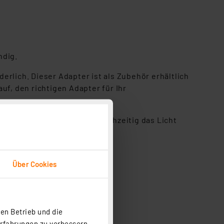
ndig.
rlich. Dieser Adapter ist als Zubehör erhältlich
uf, den richtigen Adapter für Ihr
 mit einem Tastendruck gleichzeitig das Licht
Über Cookies
en Betrieb und die
Erfahrungen zu verbessern.