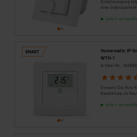
Schaltausgang ste
Für die USA besteht kein A
eine individuelle
Datenschutz nach EU-Standa
Daten in Überwachungsprogr
sofort versandfe
Unsere Kooperation mit dies
Kommission sowie einer eige
Daten, verbundenen Risiken
Homematic IP Sm
Impressum
|
Datenschutzer
WTH-1
Artikel-Nr. 156669
1
2
3
4
5
Steuern Sie Ihre H
Raumklima im Rau
sofort versandfe