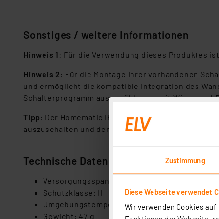
Sonstiges / weitere Informationen
Hinweis 1
: Für die Verwendung dieses Produktes is
Hinweis 2
: Für die Montage Ihrer vorhandenen Schal
und ermöglicht die kompatible Integration des Wand
Schalterprogramm auszuwählen, damit Wippe und 
Tipp
: Der Homematic IP Wandtaster für Markenschalt
auszuschalten und den Schutzmodus im Haus zu akt
Technische Daten
Zustimmung
Versorgungsspannung: 230 V / 50 Hz
Diese Webseite verwendet C
Schutzklasse: II
Umgebungstemperatur: 5–35B°C
Wir verwenden Cookies auf u
Gewicht: 47 g
Funktionen der Webseite zwi