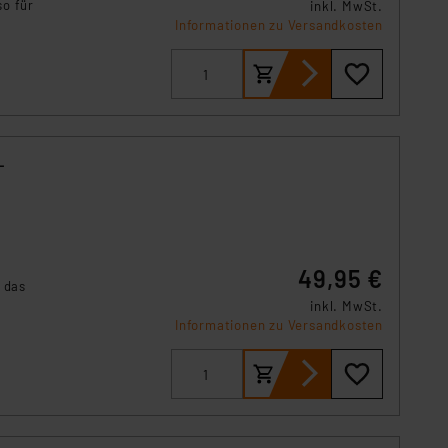
so für
s Land mit unzureichendem
inkl. MwSt.
Informationen zu Versandkosten
örden personenbezogene
r Europäer bestehen.
ln der Europäischen
 Art der übermittelten
-
49,95 €
 das
inkl. MwSt.
Informationen zu Versandkosten