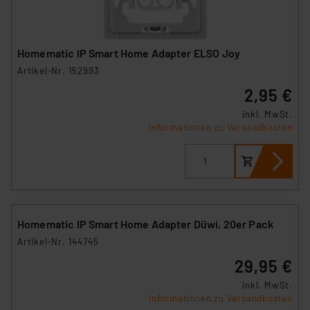
Beurteilung der mit der Datenübermittlung,
insbesondere der Art der übermittelten Daten,
verbundenen Risiken.“
Homematic IP Smart Home Adapter ELSO Joy
Artikel-Nr. 152993
Impressum
|
Datenschutzerklärung
2,95 €
inkl. MwSt.
Informationen zu Versandkosten
Homematic IP Smart Home Adapter Düwi, 20er Pack
Artikel-Nr. 144745
29,95 €
inkl. MwSt.
Informationen zu Versandkosten