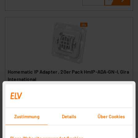
Homematic IP Adapter , 20er Pack HmIP-ADA-GN-I, Gira
International
Artikel-Nr. 254746
29,95 €
inkl. MwSt.
Informationen zu Versandkosten
Zustimmung
Details
Über Cookies