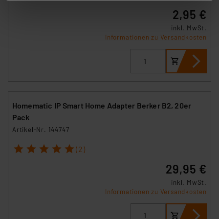
stimmen Sie sowohl dem Speichern und Abrufen von
2,95 €
Informationen auf Ihrem gerät (§25 Abs.1 TTDSG) sowie
inkl. MwSt.
der anschließenden Weiterverarbeitung für die
Informationen zu Versandkosten
nachfolgend dargestellten bzw. die von Ihnen
ausgewählten Verarbeitungszwecke (Art. 6 Abs.1a DSG-
VO) zu. Eine detaillierte Auflistung der einzelnen
Cookies nach Zweck und Anbieter ist durch Klick auf
den Button „Ablehnen oder Einstellungen“ abrufbar. Sie
können die Verwendung nicht notwendiger Cookies
Homematic IP Smart Home Adapter Berker B2, 20er
ablehnen oder ihr ganz oder teilweise zustimmen. Ihre
Pack
erteilte Zustimmung können Sie jederzeit unter dem
Artikel-Nr. 144747
Link „Cookie Einstellungen“ anpassen oder widerrufen.
1
2
3
4
5
Die Rechtmäßigkeit der Speicherung, Abrufung und
(2)
Weiterverarbeitung dieser Daten zur Auswertung und
29,95 €
Analyse bis zum Zeitpunkt des Widerrufs bleibt hiervon
inkl. MwSt.
unberührt. Ihre Browser-Einstellungen können dazu
Informationen zu Versandkosten
führen, dass die Einstellungen nicht längerfristig
gespeichert werden und dieses Banner erneut
angezeigt wird.