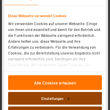
1
2
3
4
5
(7)
Diese Webseite verwendet Cookies
2,95 €
Wir verwenden Cookies auf unserer Webseite. Einige
inkl. MwSt.
von ihnen sind essentiell und damit für den Betrieb und
Informationen zu Versandkosten
die Funktionen der Webseite zwingend erforderlich.
Andere helfen uns, diese Webseite und ihre
Erfahrungen zu verbessern. Für die Verwendung von
Cookies, die zur Bereitstellung unseres Angebots nicht
zwingend erforderlich sind, benötigen wir Ihre
Zustimmung. Wir verwenden solche Cookies, um
Homematic IP Smart Home Adapter Merten
Inhalte und Anzeigen zu personalisieren, Funktionen
Artikel-Nr. 144738
für soziale Medien anbieten zu können und die Zugriffe
1
2
3
4
5
(13)
Alle Cookies erlauben
auf unsere Website zu analysieren. Außerdem geben
wir Informationen zu Ihrer Verwendung unserer Website
2,95 €
an unsere Partner für soziale Medien, Werbung und
inkl. MwSt.
Einstellungen
Analysen weiter. Unsere Partner führen diese
Informationen zu Versandkosten
Informationen möglicherweise mit weiteren Daten