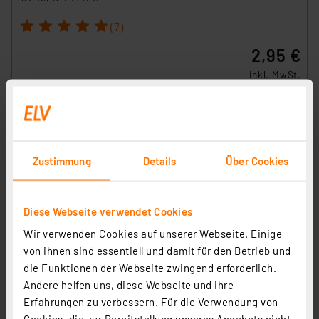
1
2
3
4
5
(7)
2,95 €
inkl. MwSt.
Informationen zu Versandkosten
Zustimmung
Details
Über Cookies
Diese Webseite verwendet Cookies
Wir verwenden Cookies auf unserer Webseite. Einige
von ihnen sind essentiell und damit für den Betrieb und
die Funktionen der Webseite zwingend erforderlich.
Andere helfen uns, diese Webseite und ihre
Homematic IP Adapter Gira neue Generation, HmIP-
Erfahrungen zu verbessern. Für die Verwendung von
ADA-GN
Cookies, die zur Bereitstellung unseres Angebots nicht