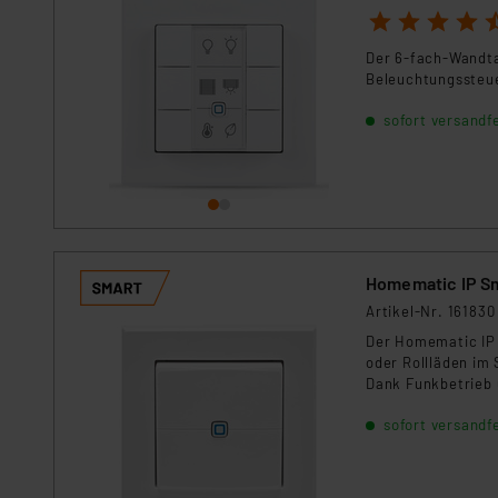
1
2
3
4
5
Der 6-fach-Wandtas
Beleuchtungssteue
sofort versandfe
Homematic IP S
Artikel-Nr. 161830
Der Homematic IP 
oder Rollläden im 
Dank Funkbetrieb 
Kompatibel mit Ho
sofort versandfe