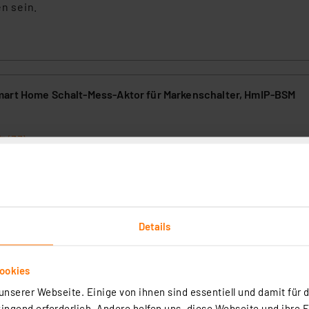
en sein.
art Home Schalt-Mess-Aktor für Markenschalter, HmIP-BSM
(33)
stehende Markenschalter-Installationen integrierbare Schalt-/Mess-Ak
 die Fernsteuerung von angeschlossenen Verbrauchern als auch das
rtig - Lieferzeit: 1-2 Werktage²
Details
ookies
nserer Webseite. Einige von ihnen sind essentiell und damit für d
mart Home WLAN-Schaltmodul, 2-Kanal, Unterputz, Weiß
ngend erforderlich. Andere helfen uns, diese Webseite und ihre 