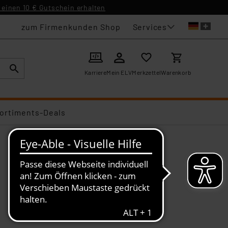
einen 10 € Gutschein erhalten
Services
zum Firmenkunden Shop
Karriere
Mein ELV
Merkzettel
Warenkorb
ortiments-Deals