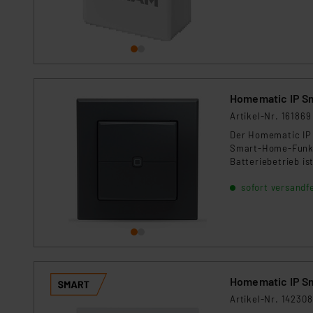
Für die USA besteht kein A
Datenschutz nach EU-Standa
Daten in Überwachungsprogr
Unsere Kooperation mit dies
Kommission sowie einer eige
Daten, verbundenen Risiken
Homematic IP Sm
Artikel-Nr. 161869
Impressum
|
Datenschutzer
Der Homematic IP 
Smart-Home-Funkti
Batteriebetrieb i
lässt sich in best
sofort versandfe
Homematic IP Sys
Homematic IP S
Artikel-Nr. 142308