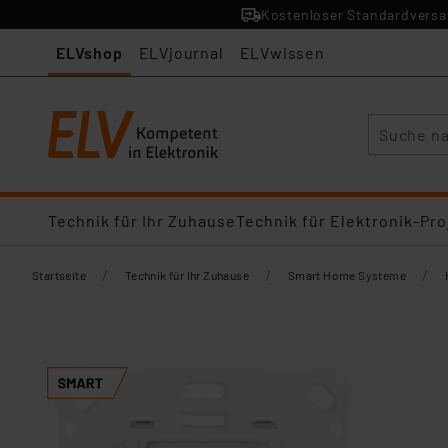
Kostenloser Standardversan
ELVshop
ELVjournal
ELVwissen
Suche
Technik für Ihr Zuhause
Technik für Elektronik-Pro
/
/
/
Startseite
Technik für Ihr Zuhause
Smart Home Systeme