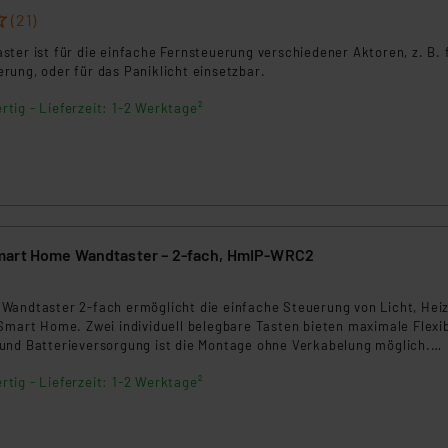
(21)
ter ist für die einfache Fernsteuerung verschiedener Aktoren, z. B. 
rung, oder für das Paniklicht einsetzbar.
rtig - Lieferzeit: 1-2 Werktage²
mart Home Wandtaster – 2-fach, HmIP-WRC2
Wandtaster 2‑fach ermöglicht die einfache Steuerung von Licht, Hei
Smart Home. Zwei individuell belegbare Tasten bieten maximale Flexibi
und Batterieversorgung ist die Montage ohne Verkabelung möglich.
mematic IP Access Point und Zentralen.
rtig - Lieferzeit: 1-2 Werktage²