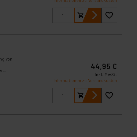
Informationen zu Versandkosten
s Land mit unzureichendem
örden personenbezogene
r Europäer bestehen.
ln der Europäischen
 Art der übermittelten
ung von
44,95 €
er
inkl. MwSt.
rung im
Informationen zu Versandkosten