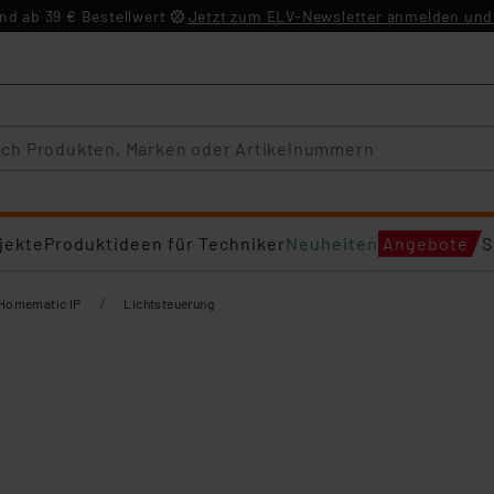
d ab 39 € Bestellwert
Jetzt zum ELV-Newsletter anmelden und 
jekte
Produktideen für Techniker
Neuheiten
Angebote
S
/
Homematic IP
Lichtsteuerung