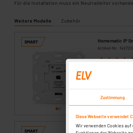
Für die Installation muss ein Neutralleiter vorhand
Weitere Modelle
Zubehör
Homematic IP Sm
Artikel-Nr. 142720
1
2
3
4
5
Der einfach in be
ermöglicht sowohl
Schalten vor Ort.
sofort versandfe
Zustimmung
Diese Webseite verwendet C
Wir verwenden Cookies auf u
OSRAM SMART+ S
Funktionen der Webseite zwi