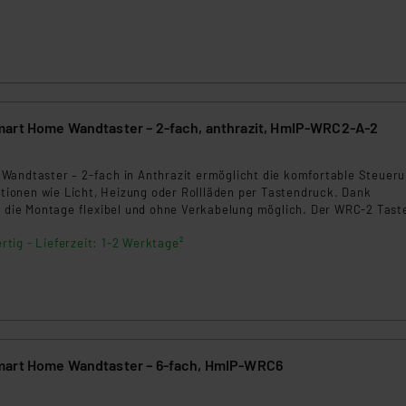
ngemessenheitsbeschluss der EU. Dies bedeutet, dass die USA al
rds eingestuft wird. So besteht etwa das Risiko, dass US-Beh
ammen verarbeiten, ohne dass hiergegen Klagemöglichkeiten fü
en Dienstleistern stützt sich auf die Standarddatenschutzklause
nen Beurteilung der mit der Datenübermittlung, insbesondere der
.“
art Home Wandtaster – 2-fach, anthrazit, HmIP-WRC2-A-2
klärung
Wandtaster – 2-fach in Anthrazit ermöglicht die komfortable Steuer
onen wie Licht, Heizung oder Rollläden per Tastendruck. Dank
st die Montage flexibel und ohne Verkabelung möglich. Der WRC-2 Tast
ehende Schalterserien integrieren und ist ideal für die zentrale Steue
rtig - Lieferzeit: 1-2 Werktage²
tem.
mart Home Wandtaster – 6-fach, HmIP-WRC6