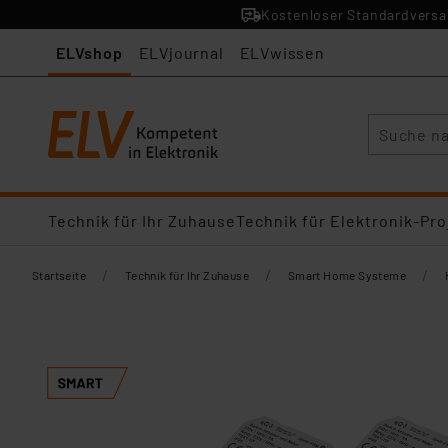
Kostenloser Standardversan
ELVshop
ELVjournal
ELVwissen
Suche
Technik für Ihr Zuhause
Technik für Elektronik-Pro
/
/
/
Startseite
Technik für Ihr Zuhause
Smart Home Systeme