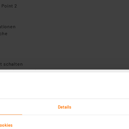
 Point 2
ationen
ache
t schalten
omkreise analysieren
sieren
 sichtbare Geräte
matic IP System
Details
ookies