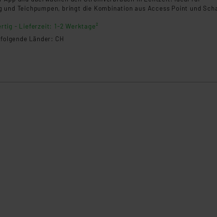
 und Teichpumpen, bringt die Kombination aus Access Point und Scha
 und Energieeffizienz in Ihren Alltag. Der Access Point verknüpft Ih
rtig - Lieferzeit: 1-2 Werktage²
te und sorgt für eine stabile Funkverbindung im gesamten Zuhause.
n folgende Länder: CH