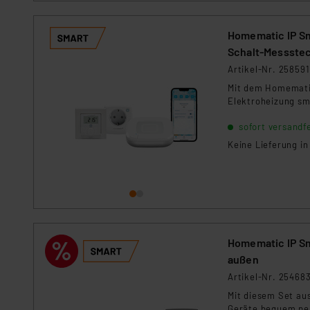
dieser Drittanbieter umfasst
Nähere Infos zu diesen Drit
Für die USA besteht kein A
Homematic IP Sm
Datenschutz nach EU-Standa
Schalt-Messste
Daten in Überwachungsprogr
Artikel-Nr. 258591
Unsere Kooperation mit dies
Mit dem Homematic
Kommission sowie einer eige
Elektroheizung sm
Daten, verbundenen Risiken
sofort versandfe
Keine Lieferung i
Impressum
|
Datenschutzer
Homematic IP Sm
außen
Artikel-Nr. 25468
Mit diesem Set au
Geräte bequem per