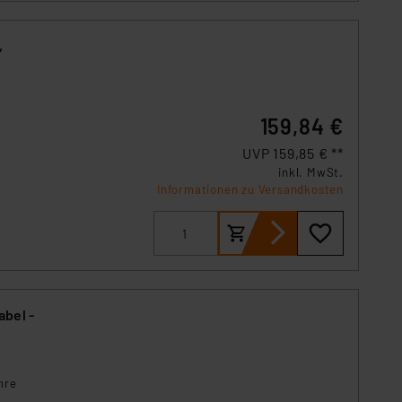
. 49 (1) lit. a DSGVO.
n der Datenschutzerklärung.
s Land mit unzureichendem
,
örden personenbezogene
r Europäer bestehen.
ln der Europäischen
159,84 €
 Art der übermittelten
UVP 159,85 € **
inkl. MwSt.
Informationen zu Versandkosten
abel -
hre