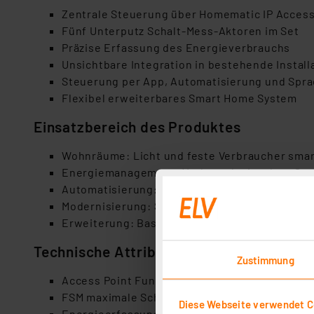
Zentrale Steuerung über Homematic IP Access
Fünf Unterputz Schalt‑Mess‑Aktoren im Set
Präzise Erfassung des Energieverbrauchs
Unsichtbare Integration in bestehende Install
Steuerung per App, Automatisierung und Spr
Flexibel erweiterbares Smart Home System
Einsatzbereich des Produktes
Wohnräume: Licht und feste Verbraucher smar
Energiemanagement: Verbrauch einzelner Str
Automatisierung: Zeitprofile und Szenen reali
Modernisierung: Smart Home Funktionen ohne
Erweiterung: Basis für ein umfassendes Home
Technische Attribute
Zustimmung
Access Point Funkfrequenz 868 MHz
FSM maximale Schaltleistung bis 1150 Watt
Diese Webseite verwendet C
Energieerfassung mit hoher Messgenauigkeit