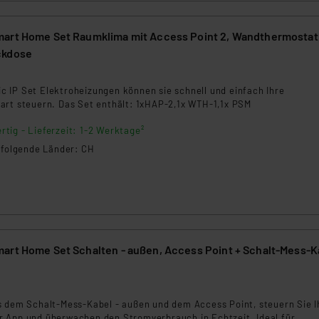
 daher ggf. auch die Verarbeitung Ihrer Daten in den USA gemäß Art
tanbietern und zu der jeweiligen Datenübermittlung erhalten Sie i
ngemessenheitsbeschluss der EU. Dies bedeutet, dass die USA al
art Home Set Raumklima mit Access Point 2, Wandthermostat
rds eingestuft wird. So besteht etwa das Risiko, dass US-Beh
ckdose
ammen verarbeiten, ohne dass hiergegen Klagemöglichkeiten fü
en Dienstleistern stützt sich auf die Standarddatenschutzklause
 IP Set Elektroheizungen können sie schnell und einfach Ihre
nen Beurteilung der mit der Datenübermittlung, insbesondere der
art steuern. Das Set enthält: 1xHAP-2,1x WTH-1,1x PSM
.“
rtig - Lieferzeit: 1-2 Werktage²
n folgende Länder: CH
klärung
art Home Set Schalten - außen, Access Point + Schalt-Mess-K
3
s dem Schalt-Mess-Kabel - außen und dem Access Point, steuern Sie I
 App und überwachen den Stromverbrauch in Echtzeit. Ideal für