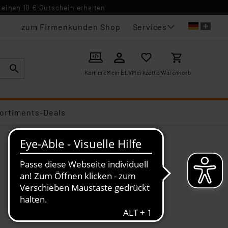
einen 10 € Gutschein erhalten
Services
zum Firmenkunden Shop
Karriere
Mein ELV
Merkzettel
Warenkorb
ortiments-Deals