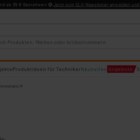
d ab 39 € Bestellwert
Jetzt zum ELV-Newsletter anmelden und 
jekte
Produktideen für Techniker
Neuheiten
Angebote
S
Homematic IP