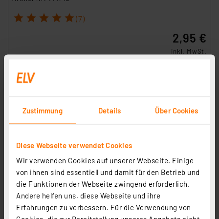
1
2
3
4
5
(7)
2,95 €
inkl. MwSt.
Informationen zu Versandkosten
Zustimmung
Details
Über Cookies
Diese Webseite verwendet Cookies
Wir verwenden Cookies auf unserer Webseite. Einige
von ihnen sind essentiell und damit für den Betrieb und
die Funktionen der Webseite zwingend erforderlich.
Andere helfen uns, diese Webseite und ihre
Homematic IP Adapter Gira neue Generation, HmIP-
Erfahrungen zu verbessern. Für die Verwendung von
ADA-GN
Cookies, die zur Bereitstellung unseres Angebots nicht