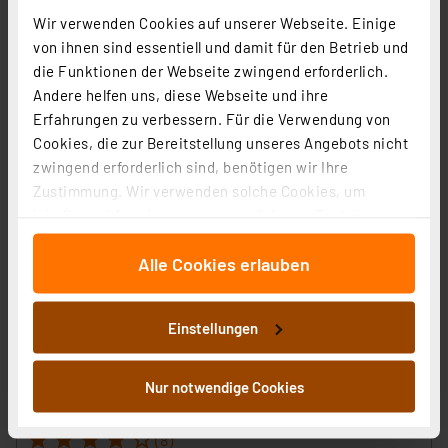
Informationen zu Versandkosten
Wir verwenden Cookies auf unserer Webseite. Einige
von ihnen sind essentiell und damit für den Betrieb und
die Funktionen der Webseite zwingend erforderlich.
Andere helfen uns, diese Webseite und ihre
Erfahrungen zu verbessern. Für die Verwendung von
Cookies, die zur Bereitstellung unseres Angebots nicht
zwingend erforderlich sind, benötigen wir Ihre
Zustimmung. Wir verwenden solche Cookies, um
Inhalte und Anzeigen zu personalisieren, Funktionen
für soziale Medien anbieten zu können und die Zugriffe
Alle Cookies erlauben
auf unsere Website zu analysieren. Außerdem geben
wir Informationen zu Ihrer Verwendung unserer Website
an unsere Partner für soziale Medien, Werbung und
Einstellungen
Analysen weiter. Unsere Partner führen diese
ELV Bausatz Homematic IP Wandtaster mit E-Paper-
Informationen möglicherweise mit weiteren Daten
Statusdisplay HmIP-WRCD
zusammen, die Sie ihnen bereitgestellt haben oder die
Nur notwendige Cookies
Artikel-Nr. 250975
sie im Rahmen Ihrer Nutzung der Dienste gesammelt
haben. Indem Sie auf „Alle akzeptieren“ klicken,
1
2
3
4
5
(8)