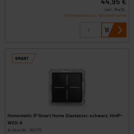
44,95 €
inkl. MwSt.
„Einige Drittanbieter verarbeiten personenbezogene
Informationen zu Versandkosten
Daten in den USA. Ihre Einwilligung zur Einbindung von
Cookies dieser Drittanbieter umfasst daher ggf. auch
die Verarbeitung Ihrer Daten in den USA gemäß Art. 49
(1) lit. a DSGVO. Nähere Infos zu diesen Drittanbietern
und zu der jeweiligen Datenübermittlung erhalten Sie in
der Datenschutzerklärung. Für die USA besteht kein
Angemessenheitsbeschluss der EU. Dies bedeutet,
dass die USA als Land mit unzureichendem
Datenschutz nach EU-Standards eingestuft wird. So
besteht etwa das Risiko, dass US-Behörden
personenbezogene Daten in
Überwachungsprogrammen verarbeiten, ohne dass
hiergegen Klagemöglichkeiten für Europäer bestehen.
Unsere Kooperation mit diesen Dienstleistern stützt
Homematic IP Smart Home Glastaster, schwarz, HmIP-
sich auf die Standarddatenschutzklauseln der
WGS-A
Europäischen Kommission sowie einer eigenen
Artikel-Nr. 161170
Beurteilung der mit der Datenübermittlung,