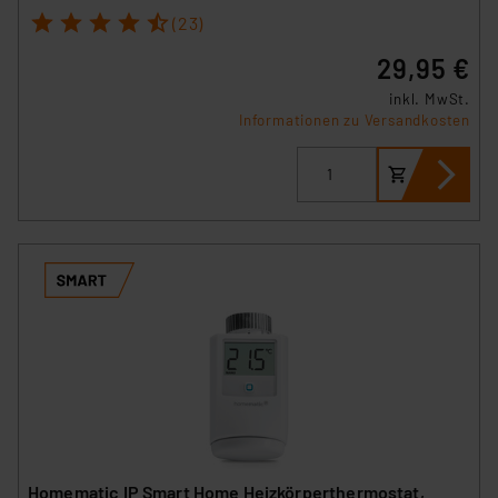
1
2
3
4
5
Cookies nach Zweck und Anbieter ist durch Klick auf
(23)
den Button „Ablehnen oder Einstellungen“ abrufbar. Sie
29,95 €
können die Verwendung nicht notwendiger Cookies
ablehnen oder ihr ganz oder teilweise zustimmen. Ihre
inkl. MwSt.
Informationen zu Versandkosten
erteilte Zustimmung können Sie jederzeit unter dem
Link „Cookie Einstellungen“ anpassen oder widerrufen.
Die Rechtmäßigkeit der Speicherung, Abrufung und
Weiterverarbeitung dieser Daten zur Auswertung und
Analyse bis zum Zeitpunkt des Widerrufs bleibt hiervon
unberührt. Ihre Browser-Einstellungen können dazu
führen, dass die Einstellungen nicht längerfristig
gespeichert werden und dieses Banner erneut
angezeigt wird.
„Einige Drittanbieter verarbeiten personenbezogene
Daten in den USA. Ihre Einwilligung zur Einbindung von
Cookies dieser Drittanbieter umfasst daher ggf. auch
die Verarbeitung Ihrer Daten in den USA gemäß Art. 49
Homematic IP Smart Home Heizkörperthermostat,