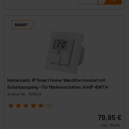
Homematic IP Smart Home Wandthermostat mit
Schaltausgang – für Markenschalter, HmIP-BWTH
Artikel-Nr. 150628
1
2
3
4
5
(19)
79,95 €
inkl. MwSt.