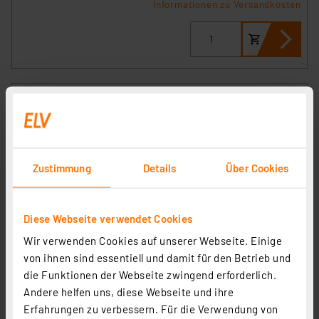
Informationen zu Versandkosten
Zustimmung
Details
Über Cookies
Diese Webseite verwendet Cookies
Wir verwenden Cookies auf unserer Webseite. Einige
Smart Home Zentrale CCU3, HmIP-CCU3
von ihnen sind essentiell und damit für den Betrieb und
Artikel-Nr. 151965
die Funktionen der Webseite zwingend erforderlich.
1
2
3
4
5
(28)
Andere helfen uns, diese Webseite und ihre
Erfahrungen zu verbessern. Für die Verwendung von
179,95 €