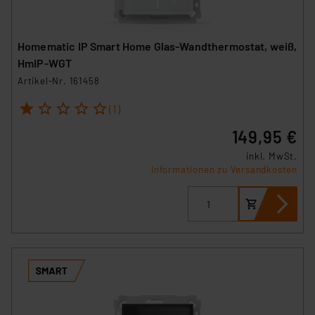
Europäischen Kommission sowie einer eigenen
Beurteilung der mit der Datenübermittlung,
insbesondere der Art der übermittelten Daten,
Homematic IP Smart Home Glas-Wandthermostat, weiß,
verbundenen Risiken.“
HmIP-WGT
Artikel-Nr. 161458
Impressum
|
Datenschutzerklärung
1
2
3
4
5
(1)
149,95 €
inkl. MwSt.
Informationen zu Versandkosten