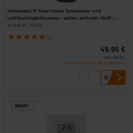
Homematic IP Smart Home Temperatur- und
Luftfeuchtigkeitssensor – außen, anthrazit, HmIP-
STHO-A
Artikel-Nr. 150574
1
2
3
4
5
(5)
49,95 €
inkl. MwSt.
Informationen zu Versandkosten