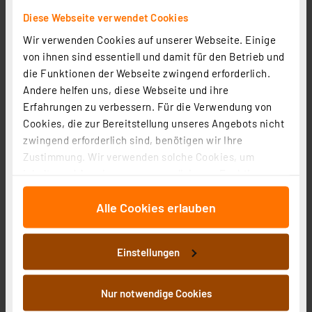
1
2
3
4
5
(23)
Diese Webseite verwendet Cookies
44,95 €
Wir verwenden Cookies auf unserer Webseite. Einige
inkl. MwSt.
von ihnen sind essentiell und damit für den Betrieb und
Informationen zu Versandkosten
die Funktionen der Webseite zwingend erforderlich.
Andere helfen uns, diese Webseite und ihre
Erfahrungen zu verbessern. Für die Verwendung von
Cookies, die zur Bereitstellung unseres Angebots nicht
zwingend erforderlich sind, benötigen wir Ihre
Zustimmung. Wir verwenden solche Cookies, um
Inhalte und Anzeigen zu personalisieren, Funktionen
für soziale Medien anbieten zu können und die Zugriffe
Alle Cookies erlauben
auf unsere Website zu analysieren. Außerdem geben
wir Informationen zu Ihrer Verwendung unserer Website
an unsere Partner für soziale Medien, Werbung und
Einstellungen
Analysen weiter. Unsere Partner führen diese
Informationen möglicherweise mit weiteren Daten
zusammen, die Sie ihnen bereitgestellt haben oder die
Nur notwendige Cookies
Homematic IP Smart Home Wandthermostat – basic,
sie im Rahmen Ihrer Nutzung der Dienste gesammelt