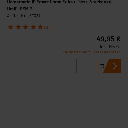
Homematic IP Smart Home Schalt-Mess-Steckdose,
HmIP-PSM-2
Artikel-Nr. 157337
1
2
3
4
5
(61)
49,95 €
inkl. MwSt.
Informationen zu Versandkosten