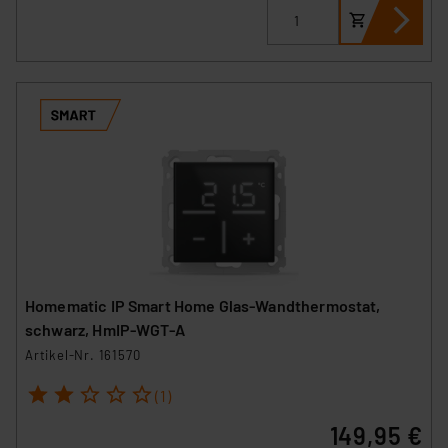
Homematic IP Smart Home Glas-Wandthermostat,
schwarz, HmIP-WGT-A
Artikel-Nr. 161570
1
2
3
4
5
(1)
149,95 €