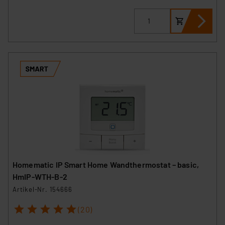
Homematic IP Smart Home Wandthermostat – basic,
HmIP-WTH-B-2
Artikel-Nr. 154666
1
2
3
4
5
(20)