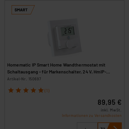
Homematic IP Smart Home Wandthermostat mit
Schaltausgang – für Markenschalter, 24 V, HmIP-
BWTH24
Artikel-Nr. 150697
1
2
3
4
5
(1)
89,95 €
inkl. MwSt.
Informationen zu Versandkosten