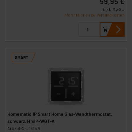
59,95 €
Link „Cookie Einstellungen“ anpassen oder widerrufen.
inkl. MwSt.
Die Rechtmäßigkeit der Speicherung, Abrufung und
Informationen zu Versandkosten
Weiterverarbeitung dieser Daten zur Auswertung und
Analyse bis zum Zeitpunkt des Widerrufs bleibt hiervon
unberührt. Ihre Browser-Einstellungen können dazu
führen, dass die Einstellungen nicht längerfristig
gespeichert werden und dieses Banner erneut
angezeigt wird.
„Einige Drittanbieter verarbeiten personenbezogene
Daten in den USA. Ihre Einwilligung zur Einbindung von
Cookies dieser Drittanbieter umfasst daher ggf. auch
die Verarbeitung Ihrer Daten in den USA gemäß Art. 49
(1) lit. a DSGVO. Nähere Infos zu diesen Drittanbietern
und zu der jeweiligen Datenübermittlung erhalten Sie in
der Datenschutzerklärung. Für die USA besteht kein
Homematic IP Smart Home Glas-Wandthermostat,
Angemessenheitsbeschluss der EU. Dies bedeutet,
schwarz, HmIP-WGT-A
dass die USA als Land mit unzureichendem
Artikel-Nr. 161570