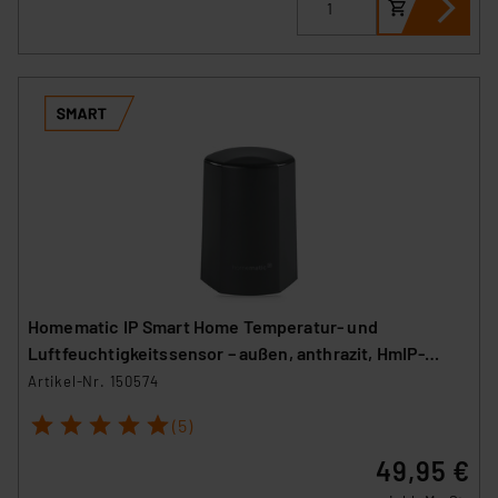
Homematic IP Smart Home Temperatur- und
Luftfeuchtigkeitssensor – außen, anthrazit, HmIP-
STHO-A
Artikel-Nr. 150574
1
2
3
4
5
(5)
49,95 €