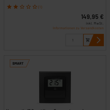
Datenschutz nach EU-Standards eingestuft wird. So
1
2
3
4
5
besteht etwa das Risiko, dass US-Behörden
(1)
personenbezogene Daten in
149,95 €
Überwachungsprogrammen verarbeiten, ohne dass
inkl. MwSt.
hiergegen Klagemöglichkeiten für Europäer bestehen.
Informationen zu Versandkosten
Unsere Kooperation mit diesen Dienstleistern stützt
sich auf die Standarddatenschutzklauseln der
Europäischen Kommission sowie einer eigenen
Beurteilung der mit der Datenübermittlung,
insbesondere der Art der übermittelten Daten,
verbundenen Risiken.“
Impressum
|
Datenschutzerklärung