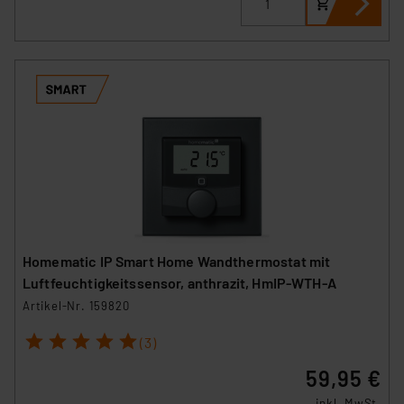
Homematic IP Smart Home Wandthermostat mit
Luftfeuchtigkeitssensor, anthrazit, HmIP-WTH-A
Artikel-Nr. 159820
1
2
3
4
5
(3)
59,95 €
inkl. MwSt.