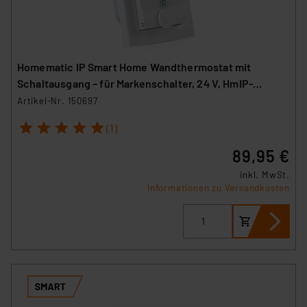
Homematic IP Smart Home Wandthermostat mit
Schaltausgang – für Markenschalter, 24 V, HmIP-
BWTH24
Artikel-Nr. 150697
1
2
3
4
5
(1)
89,95 €
inkl. MwSt.
Informationen zu Versandkosten