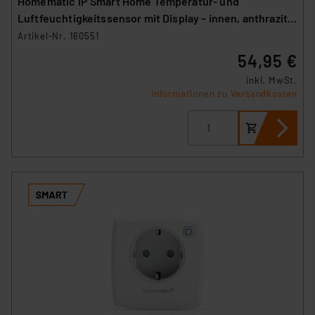
Homematic IP Smart Home Temperatur- und
Luftfeuchtigkeitssensor mit Display – innen, anthrazit,
HmIP-STHD-A
Artikel-Nr. 160551
54,95 €
inkl. MwSt.
Informationen zu Versandkosten