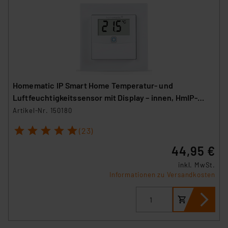
Homematic IP Smart Home Temperatur- und
Luftfeuchtigkeitssensor mit Display – innen, HmIP-
STHD
Artikel-Nr. 150180
1
2
3
4
5
(23)
44,95 €
inkl. MwSt.
Informationen zu Versandkosten