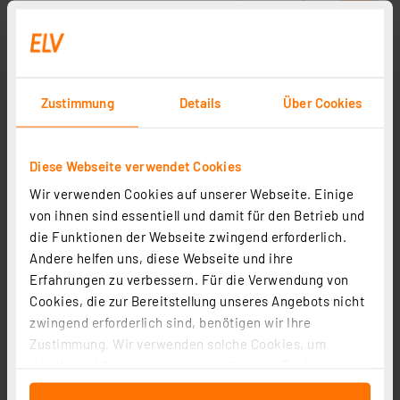
Zustimmung
Details
Über Cookies
Diese Webseite verwendet Cookies
Wir verwenden Cookies auf unserer Webseite. Einige
von ihnen sind essentiell und damit für den Betrieb und
die Funktionen der Webseite zwingend erforderlich.
Andere helfen uns, diese Webseite und ihre
Homematic IP Smart Home Glas-Wandthermostat mit
Erfahrungen zu verbessern. Für die Verwendung von
CO2-Sensor, weiß, HmIP-WGTC
Cookies, die zur Bereitstellung unseres Angebots nicht
Artikel-Nr. 161333
zwingend erforderlich sind, benötigen wir Ihre
179,95 €
Zustimmung. Wir verwenden solche Cookies, um
Inhalte und Anzeigen zu personalisieren, Funktionen
inkl. MwSt.
für soziale Medien anbieten zu können und die Zugriffe
Informationen zu Versandkosten