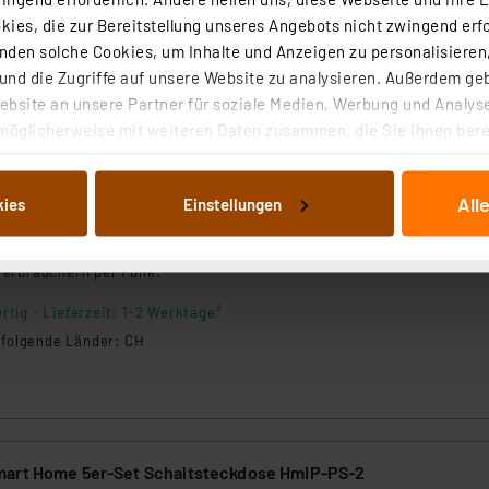
rtig - Lieferzeit: 1-2 Werktage²
ies, die zur Bereitstellung unseres Angebots nicht zwingend erfo
n folgende Länder: CH
den solche Cookies, um Inhalte und Anzeigen zu personalisieren,
nd die Zugriffe auf unsere Website zu analysieren. Außerdem ge
bsite an unsere Partner für soziale Medien, Werbung und Analyse
möglicherweise mit weiteren Daten zusammen, die Sie ihnen berei
art Home 3er-Set Schaltsteckdose, HmIP-PS-2
 Dienste gesammelt haben. Indem Sie auf „Alle akzeptieren“ kli
von Informationen auf Ihrem gerät (§25 Abs.1 TTDSG) sowie der 
All
kies
Einstellungen
nachfolgend dargestellten bzw. die von Ihnen ausgewählten Verar
(30)
illierte Auflistung der einzelnen Cookies nach Zweck und Anbieter
mpakte Schaltsteckdose ermöglicht das bequeme Schalten von
ellungen“ abrufbar. Sie können die Verwendung nicht notwendiger
Verbrauchern per Funk.
en. Ihre erteilte Zustimmung können Sie jederzeit unter dem Link
Die Rechtmäßigkeit der Speicherung, Abrufung und Weiterverarbei
rtig - Lieferzeit: 1-2 Werktage²
zum Zeitpunkt des Widerrufs bleibt hiervon unberührt. Ihre Brow
n folgende Länder: CH
ellungen nicht längerfristig gespeichert werden und dieses Banne
beiten personenbezogene Daten in den USA. Ihre Einwilligung zur 
 daher ggf. auch die Verarbeitung Ihrer Daten in den USA gemäß Art
tanbietern und zu der jeweiligen Datenübermittlung erhalten Sie i
mart Home 5er-Set Schaltsteckdose HmIP-PS-2