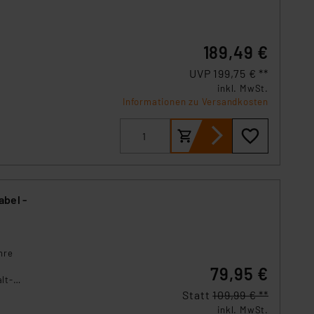
s Land mit unzureichendem
örden personenbezogene
r Europäer bestehen.
189,49 €
ln der Europäischen
 Art der übermittelten
UVP 199,75 € **
inkl. MwSt.
Informationen zu Versandkosten
abel -
hre
79,95 €
lt-
re
Statt
109,99 € **
inkl. MwSt.