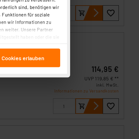
rderlich sind, benötigen wir
 Funktionen für soziale
ben wir Informationen zu
n weiter. Unsere Partner
tgestellt haben oder die sie
cken, stimmen Sie sowohl
anschließenden
e Cookies erlauben
beitungszwecke (Art. 6
 ist durch Klick auf den
114,95 €
 Cookies ablehnen oder ihr
UVP 119,85 € **
 „Cookie Einstellungen“
inkl. MwSt.
tung dieser Daten zur
Informationen zu Versandkosten
ser-Einstellungen können
r erneut angezeigt wird.
Einbindung von Cookies
. 49 (1) lit. a DSGVO.
n der Datenschutzerklärung.