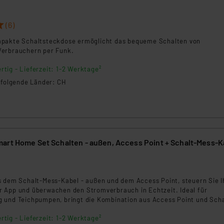
ngemessenheitsbeschluss der EU. Dies bedeutet, dass die USA al
rds eingestuft wird. So besteht etwa das Risiko, dass US-Beh
(6)
ammen verarbeiten, ohne dass hiergegen Klagemöglichkeiten fü
en Dienstleistern stützt sich auf die Standarddatenschutzklause
mpakte Schaltsteckdose ermöglicht das bequeme Schalten von
Verbrauchern per Funk.
nen Beurteilung der mit der Datenübermittlung, insbesondere der
.“
rtig - Lieferzeit: 1-2 Werktage²
n folgende Länder: CH
klärung
art Home Set Schalten - außen, Access Point + Schalt-Mess-K
3
s dem Schalt-Mess-Kabel - außen und dem Access Point, steuern Sie I
 App und überwachen den Stromverbrauch in Echtzeit. Ideal für
 und Teichpumpen, bringt die Kombination aus Access Point und Scha
 und Energieeffizienz in Ihren Alltag. Der Access Point verknüpft Ih
rtig - Lieferzeit: 1-2 Werktage²
te und sorgt für eine stabile Funkverbindung im gesamten Zuhause.