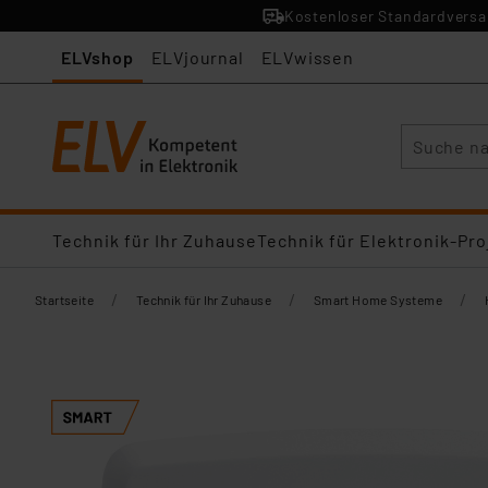
Kostenloser Standardversan
ELVshop
ELVjournal
ELVwissen
Suche
Technik für Ihr Zuhause
Technik für Elektronik-Pro
/
/
/
Startseite
Technik für Ihr Zuhause
Smart Home Systeme