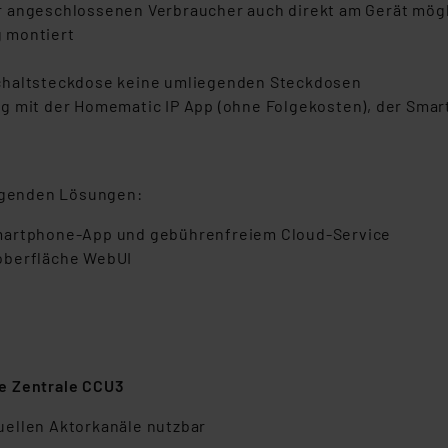
r angeschlossenen Verbraucher auch direkt am Gerät mög
 montiert
Schaltsteckdose keine umliegenden Steckdosen
g mit der Homematic IP App (ohne Folgekosten), der Smar
olgenden Lösungen:
Smartphone-App und gebührenfreiem Cloud-Service
oberfläche WebUI
e Zentrale CCU3
uellen Aktorkanäle nutzbar