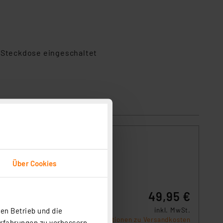
 Steckdose eingeschaltet
Über Cookies
49,95 €
fung
en Betrieb und die
inkl. MwSt.
Informationen zu Versandkosten
Erfahrungen zu verbessern.