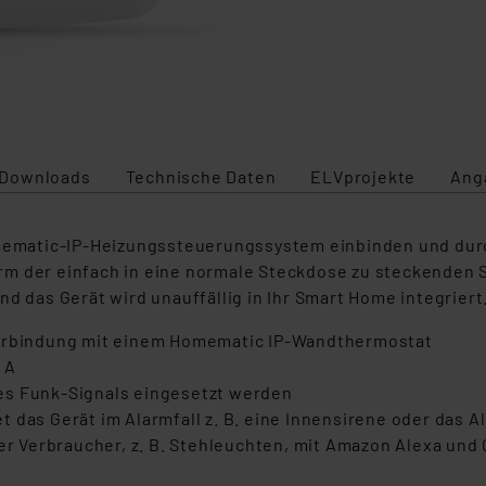
Downloads
Technische Daten
ELVprojekte
Ang
Homematic-IP-Heizungssteuerungssystem einbinden und du
rm der einfach in eine normale Steckdose zu steckenden
d das Gerät wird unauffällig in Ihr Smart Home integriert
Verbindung mit einem Homematic IP-Wandthermostat
 A
es Funk-Signals eingesetzt werden
 das Gerät im Alarmfall z. B. eine Innensirene oder das A
 Verbraucher, z. B. Stehleuchten, mit Amazon Alexa und 