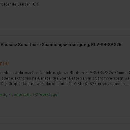
n folgende Länder: CH
 Bausatz Schaltbare Spannungsversorgung, ELV-SH-SPS25
(6)
dunklen Jahreszeit mit Lichterglanz: Mit dem ELV-SH-SPS25 können 
 oder elektronische Geräte, die über Batterien mit Strom versorgt we
 Der Originalkasten wird durch einen ELV-SH-SPS25 ersetzt und ist
großer Taste bedienbar und sogar in Ihr Homematic IP System integrie
rtig - Lieferzeit: 1-2 Werktage²
chiedenen Timer-Funktionen sind ideal für Lichtdekorationen im
er Wohnung oder Ihrem Haus. Endlich sind Lichterketten überall im R