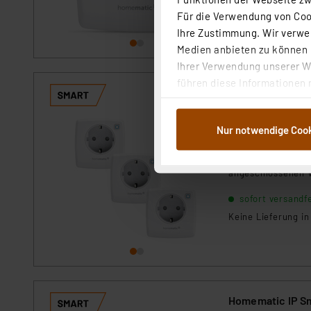
sofort versandfe
Für die Verwendung von Cook
Keine Lieferung i
Ihre Zustimmung. Wir verwen
Medien anbieten zu können u
Ihrer Verwendung unserer We
führen diese Informationen 
Homematic IP Sm
im Rahmen Ihrer Nutzung der
Artikel-Nr. 144459
dem Speichern und Abrufen 
Nur notwendige Coo
Weiterverarbeitung für die 
1
2
3
4
5
Abs.1a DSG-VO) zu. Eine deta
Die besonders ko
Button „Ablehnen oder Einst
angeschlossenen 
ganz oder teilweise zustimm
anpassen oder widerrufen. 
sofort versandfe
Auswertung und Analyse bis 
Keine Lieferung i
dazu führen, dass die Einst
„Einige Drittanbieter verar
dieser Drittanbieter umfasst
Nähere Infos zu diesen Drit
Homematic IP S