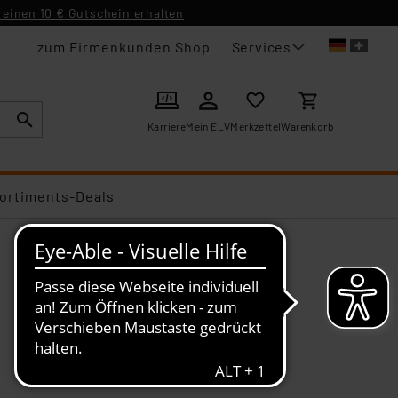
einen 10 € Gutschein erhalten
Services
zum Firmenkunden Shop
Karriere
Mein ELV
Merkzettel
Warenkorb
ortiments-Deals