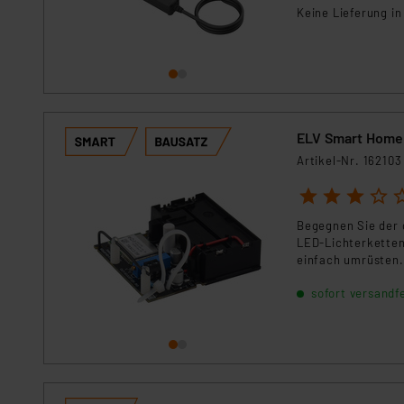
Keine Lieferung i
ELV Smart Home
Artikel-Nr. 162103
1
2
3
4
5
Begegnen Sie der 
LED-Lichterketten
einfach umrüsten.
anschließend per 
sofort versandfe
Dies und die vers
Schaufenster, Ihr
nutzbar.