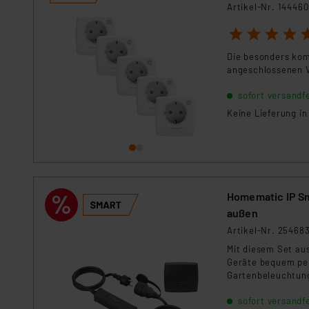
Für die USA besteht kein A
Artikel-Nr. 144460
Datenschutz nach EU-Standa
1
2
3
4
5
Daten in Überwachungsprogr
Unsere Kooperation mit dies
Die besonders ko
angeschlossenen 
Kommission sowie einer eige
Daten, verbundenen Risiken
sofort versandfe
Keine Lieferung i
Impressum
|
Datenschutzer
Homematic IP Sm
außen
Artikel-Nr. 25468
Mit diesem Set au
Geräte bequem per
Gartenbeleuchtung
Mess-Kabel Komfort
sofort versandfe
Homematic IP Gerä