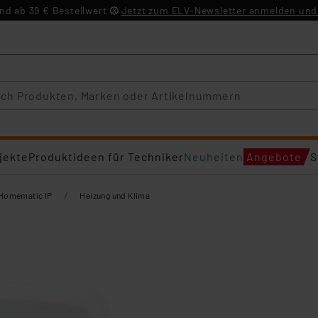
d ab 39 € Bestellwert
Jetzt zum ELV-Newsletter anmelden und 
jekte
Produktideen für Techniker
Neuheiten
Angebote
S
/
Homematic IP
Heizung und Klima