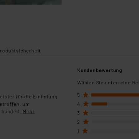
roduktsicherheit
Kundenbewertung
Wählen Sie unten eine Re
1
5
eister für die Einholung
1
etroffen, um
4
 handelt.
Mehr
1
3
1
2
1
1