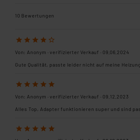
10 Bewertungen
1
2
3
4
5
Von:
Anonym
· verifizierter Verkauf ·
09.06.2024
Gute Qualität, passte leider nicht auf meine Heizun
1
2
3
4
5
Von:
Anonym
· verifizierter Verkauf ·
09.12.2023
Alles Top, Adapter funktionieren super und sind p
1
2
3
4
5