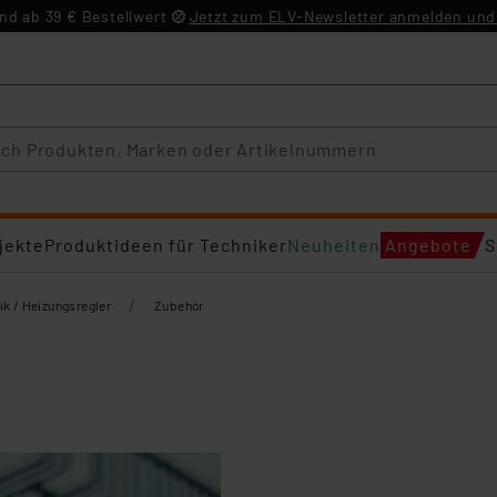
d ab 39 € Bestellwert
Jetzt zum ELV-Newsletter anmelden und 
jekte
Produktideen für Techniker
Neuheiten
Angebote
S
/
ik / Heizungsregler
Zubehör