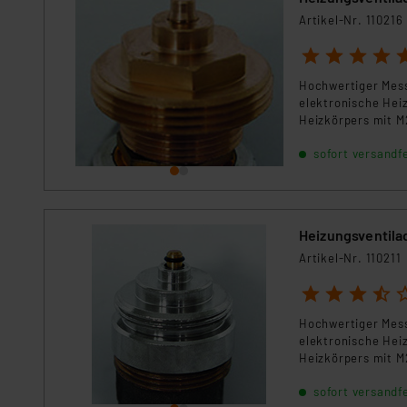
Artikel-Nr. 110216
1
2
3
4
5
Hochwertiger Mess
elektronische Hei
Heizkörpers mit 
sofort versandfe
Heizungsventilad
Artikel-Nr. 110211
1
2
3
4
5
Hochwertiger Mess
elektronische Hei
Heizkörpers mit M
sofort versandfe