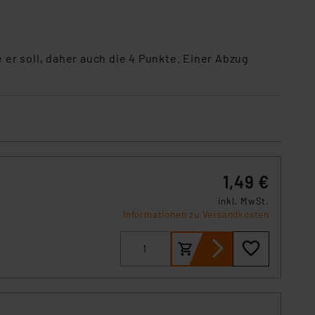
s Land mit unzureichendem
örden personenbezogene
r Europäer bestehen.
ln der Europäischen
 er soll, daher auch die 4 Punkte. Einer Abzug
 Art der übermittelten
1,49 €
inkl. MwSt.
Informationen zu Versandkosten