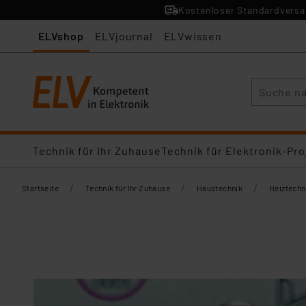
Kostenloser Standardversan
ELVshop
ELVjournal
ELVwissen
Suche
Technik für Ihr Zuhause
Technik für Elektronik-Pro
/
/
/
Startseite
Technik für Ihr Zuhause
Haustechnik
Heiztechn