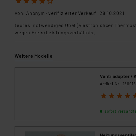
1
2
3
4
5
Für die USA besteht kein A
Datenschutz nach EU-Standa
Von:
Anonym
· verifizierter Verkauf ·
28.10.2021
Daten in Überwachungsprogr
Unsere Kooperation mit dies
teures, notwendiges Übel (elektronishcer Thermostat
Kommission sowie einer eige
wegen Preis/Leistungsverhältnis.
Daten, verbundenen Risiken
Impressum
|
Datenschutzer
Weitere Modelle
Ventiladapter / 
Artikel-Nr. 250916
1
2
3
4
5
sofort versandfe
Heizungsventilad