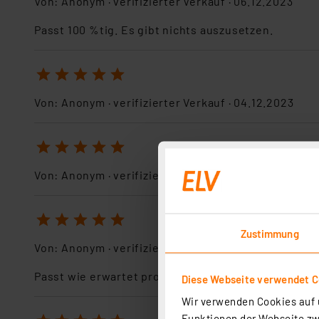
Von:
Anonym
· verifizierter Verkauf ·
06.12.2023
Passt 100 %tig. Es gibt nichts auszusetzen.
1
2
3
4
5
Von:
Anonym
· verifizierter Verkauf ·
04.12.2023
1
2
3
4
5
Von:
Anonym
· verifizierter Verkauf ·
05.05.2023
1
2
3
4
5
Zustimmung
Von:
Anonym
· verifizierter Verkauf ·
28.10.2021
Passt wie erwartet problemlos
Diese Webseite verwendet C
Wir verwenden Cookies auf u
Funktionen der Webseite zwi
1
2
3
4
5