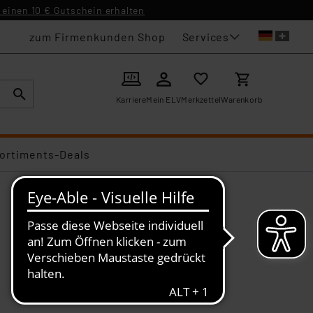
einen 10 € Gutschein erhalten
Services
zum Firmenkunden Shop
Karriere
Mein ELV
Merkzettel
Warenkorb
ortiments-Deals