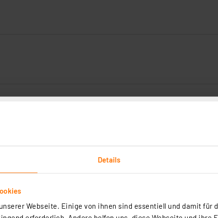
Details
ookies
nserer Webseite. Einige von ihnen sind essentiell und damit für d
ngend erforderlich. Andere helfen uns, diese Webseite und ihre 