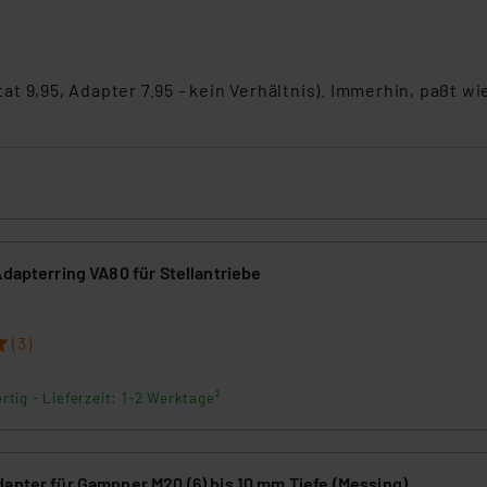
ngemessenheitsbeschluss der EU. Dies bedeutet, dass die USA al
rds eingestuft wird. So besteht etwa das Risiko, dass US-Beh
ammen verarbeiten, ohne dass hiergegen Klagemöglichkeiten fü
en Dienstleistern stützt sich auf die Standarddatenschutzklause
 9,95, Adapter 7.95 - kein Verhältnis). Immerhin, paßt wie
nen Beurteilung der mit der Datenübermittlung, insbesondere der
.“
klärung
Adapterring VA80 für Stellantriebe
(3)
rtig - Lieferzeit: 1-2 Werktage²
apter für Gampper M20 (6) bis 10 mm Tiefe (Messing)