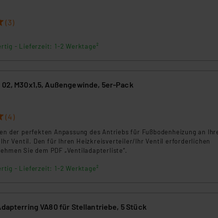
(3)
rtig - Lieferzeit: 1-2 Werktage²
A 02, M30x1,5, Außengewinde, 5er-Pack
(4)
nen der perfekten Anpassung des Antriebs für Fußbodenheizung an Ihr
Ihr Ventil. Den für Ihren Heizkreisverteiler/Ihr Ventil erforderlichen
nehmen Sie dem PDF „Ventiladapterliste“.
rtig - Lieferzeit: 1-2 Werktage²
Adapterring VA80 für Stellantriebe, 5 Stück