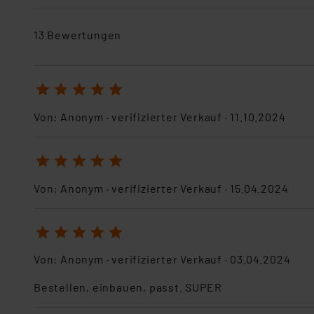
13 Bewertungen
1
2
3
4
5
Von:
Anonym
· verifizierter Verkauf ·
11.10.2024
1
2
3
4
5
Von:
Anonym
· verifizierter Verkauf ·
15.04.2024
1
2
3
4
5
Von:
Anonym
· verifizierter Verkauf ·
03.04.2024
Bestellen, einbauen, passt. SUPER