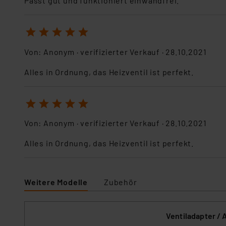
Passt gut und funktioniert einwandfrei.
Für die USA besteht kein A
Datenschutz nach EU-Standa
Daten in Überwachungsprogr
1
2
3
4
5
Unsere Kooperation mit dies
Von:
Anonym
· verifizierter Verkauf ·
28.10.2021
Kommission sowie einer eige
Daten, verbundenen Risiken
Alles in Ordnung, das Heizventil ist perfekt.
Impressum
|
Datenschutzer
1
2
3
4
5
Von:
Anonym
· verifizierter Verkauf ·
28.10.2021
Alles in Ordnung, das Heizventil ist perfekt.
Weitere Modelle
Zubehör
Ventiladapter / 