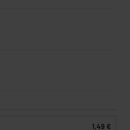
s Land mit unzureichendem
örden personenbezogene
r Europäer bestehen.
ln der Europäischen
 Art der übermittelten
1,49 €