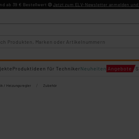
d ab 39 € Bestellwert
Jetzt zum ELV-Newsletter anmelden und 
jekte
Produktideen für Techniker
Neuheiten
Angebote
S
/
ik / Heizungsregler
Zubehör