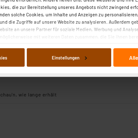
ies, die zur Bereitstellung unseres Angebots nicht zwingend erfo
den solche Cookies, um Inhalte und Anzeigen zu personalisieren,
nd die Zugriffe auf unsere Website zu analysieren. Außerdem ge
bsite an unsere Partner für soziale Medien, Werbung und Analyse
möglicherweise mit weiteren Daten zusammen, die Sie ihnen berei
 Dienste gesammelt haben. Indem Sie auf „Alle akzeptieren“ kli
von Informationen auf Ihrem gerät (§25 Abs.1 TTDSG) sowie der 
All
kies
Einstellungen
nachfolgend dargestellten bzw. die von Ihnen ausgewählten Verar
illierte Auflistung der einzelnen Cookies nach Zweck und Anbieter
ellungen“ abrufbar. Sie können die Verwendung nicht notwendiger
en. Ihre erteilte Zustimmung können Sie jederzeit unter dem Link
Die Rechtmäßigkeit der Speicherung, Abrufung und Weiterverarbei
schau'n, wie lange erhält
zum Zeitpunkt des Widerrufs bleibt hiervon unberührt. Ihre Brow
ellungen nicht längerfristig gespeichert werden und dieses Banne
beiten personenbezogene Daten in den USA. Ihre Einwilligung zur 
 daher ggf. auch die Verarbeitung Ihrer Daten in den USA gemäß Art
tanbietern und zu der jeweiligen Datenübermittlung erhalten Sie i