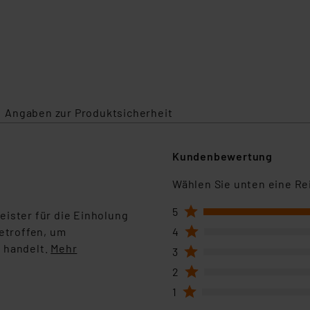
Angaben zur Produktsicherheit
Kundenbewertung
Wählen Sie unten eine Re
1
5
eister für die Einholung
1
etroffen, um
4
 handelt.
Mehr
1
3
1
2
1
1