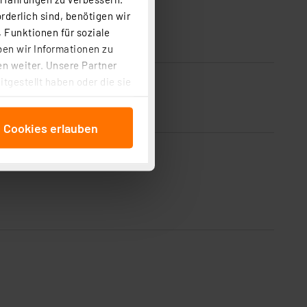
rderlich sind, benötigen wir
 Funktionen für soziale
ben wir Informationen zu
n weiter. Unsere Partner
tgestellt haben oder die sie
cken, stimmen Sie sowohl
anschließenden
e Cookies erlauben
beitungszwecke (Art. 6
 ist durch Klick auf den
 Cookies ablehnen oder ihr
 „Cookie Einstellungen“
tung dieser Daten zur
ser-Einstellungen können
r erneut angezeigt wird.
Einbindung von Cookies
. 49 (1) lit. a DSGVO.
n der Datenschutzerklärung.