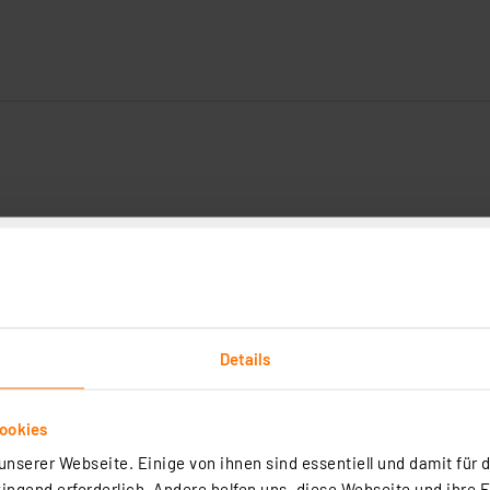
Details
ookies
nserer Webseite. Einige von ihnen sind essentiell und damit für d
ngend erforderlich. Andere helfen uns, diese Webseite und ihre 