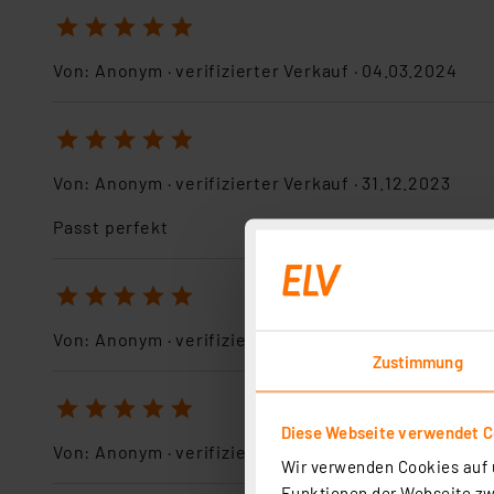
1
2
3
4
5
Von:
Anonym
· verifizierter Verkauf ·
04.03.2024
1
2
3
4
5
Von:
Anonym
· verifizierter Verkauf ·
31.12.2023
Passt perfekt
1
2
3
4
5
Von:
Anonym
· verifizierter Verkauf ·
25.12.2023
Zustimmung
1
2
3
4
5
Diese Webseite verwendet C
Von:
Anonym
· verifizierter Verkauf ·
27.11.2023
Wir verwenden Cookies auf u
Funktionen der Webseite zwi