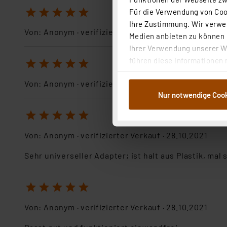
1
2
3
4
5
Für die Verwendung von Cook
Ihre Zustimmung. Wir verwen
Von:
Anonym
· verifizierter Verkauf ·
22.11.2023
Medien anbieten zu können u
Ihrer Verwendung unserer We
führen diese Informationen 
1
2
3
4
5
im Rahmen Ihrer Nutzung der
Von:
Anonym
· verifizierter Verkauf ·
06.11.2023
dem Speichern und Abrufen 
Nur notwendige Coo
Weiterverarbeitung für die 
Abs.1a DSG-VO) zu. Eine deta
1
2
3
4
5
Button „Ablehnen oder Einst
ganz oder teilweise zustimm
Von:
Anonym
· verifizierter Verkauf ·
28.10.2021
anpassen oder widerrufen. 
Sehr universeller Adapter; ist halt aus Plastik, mal 
Auswertung und Analyse bis 
dazu führen, dass die Einst
1
2
3
4
5
„Einige Drittanbieter verar
dieser Drittanbieter umfasst
Von:
Anonym
· verifizierter Verkauf ·
28.10.2021
Nähere Infos zu diesen Drit