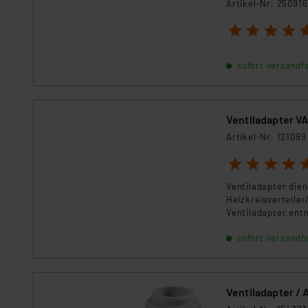
Artikel-Nr. 250916
1
2
3
4
5
sofort versandfe
Ventiladapter V
Artikel-Nr. 121099
1
2
3
4
5
Ventiladapter die
Heizkreisverteiler/
Ventiladapter ent
sofort versandfe
Ventiladapter / 