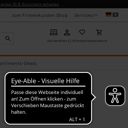
einen 10 € Gutschein erhalten
Services
zum Firmenkunden Shop
Karriere
Mein ELV
Merkzettel
Warenkorb
ortiments-Deals