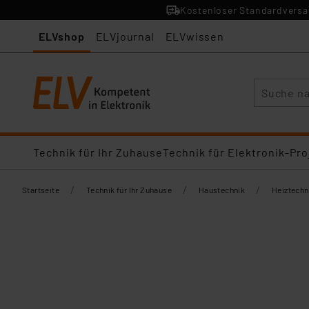
Kostenloser Standardversan
ELVshop
ELVjournal
ELVwissen
Suche
Technik für Ihr Zuhause
Technik für Elektronik-Pro
/
/
/
Startseite
Technik für Ihr Zuhause
Haustechnik
Heiztechn