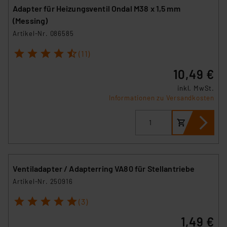
Adapter für Heizungsventil Ondal M38 x 1,5 mm
(Messing)
Artikel-Nr. 086585
1
2
3
4
5
(11)
10,49 €
inkl. MwSt.
Informationen zu Versandkosten
Ventiladapter / Adapterring VA80 für Stellantriebe
Artikel-Nr. 250916
1
2
3
4
5
(3)
1,49 €