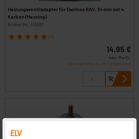
Heizungsventiladapter für Danfoss RAV, 34 mm mit 4
Kerben (Messing)
Artikel-Nr. 110207
1
2
3
4
5
(3)
14,95 €
inkl. MwSt.
Informationen zu Versandkosten