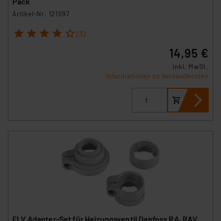
Pack
Artikel-Nr. 121097
1
2
3
4
5
(3)
14,95 €
inkl. MwSt.
Informationen zu Versandkosten
ELV Adapter-Set für Heizungsventil Danfoss RA, RAV,