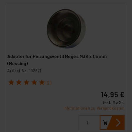
Adapter für Heizungsventil Meges M38 x 1,5 mm
(Messing)
Artikel-Nr. 102671
1
2
3
4
5
(2)
14,95 €
inkl. MwSt.
Informationen zu Versandkosten