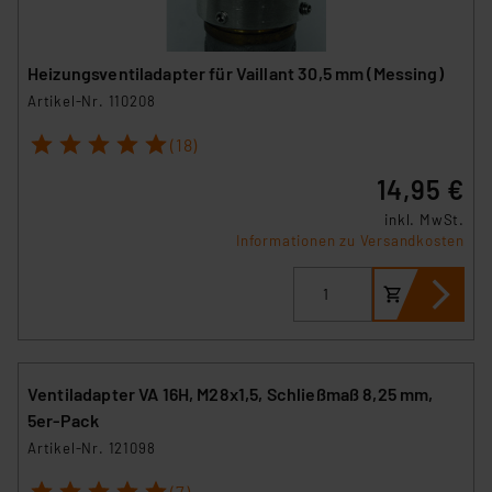
Heizungsventiladapter für Vaillant 30,5 mm (Messing)
Artikel-Nr. 110208
1
2
3
4
5
(18)
14,95 €
inkl. MwSt.
Informationen zu Versandkosten
Ventiladapter VA 16H, M28x1,5, Schließmaß 8,25 mm,
5er-Pack
Artikel-Nr. 121098
1
2
3
4
5
(7)