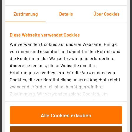
Heizungsventiladapter für Giacomini 22,6 mm (Messing)
Zustimmung
Details
Über Cookies
Artikel-Nr. 110212
1
2
3
4
5
(1)
Diese Webseite verwendet Cookies
14,95 €
Wir verwenden Cookies auf unserer Webseite. Einige
von ihnen sind essentiell und damit für den Betrieb und
inkl. MwSt.
die Funktionen der Webseite zwingend erforderlich.
Informationen zu Versandkosten
Andere helfen uns, diese Webseite und ihre
Erfahrungen zu verbessern. Für die Verwendung von
Cookies, die zur Bereitstellung unseres Angebots nicht
zwingend erforderlich sind, benötigen wir Ihre
Zustimmung. Wir verwenden solche Cookies, um
Inhalte und Anzeigen zu personalisieren, Funktionen
für soziale Medien anbieten zu können und die Zugriffe
Alle Cookies erlauben
auf unsere Website zu analysieren. Außerdem geben
wir Informationen zu Ihrer Verwendung unserer Website
an unsere Partner für soziale Medien, Werbung und