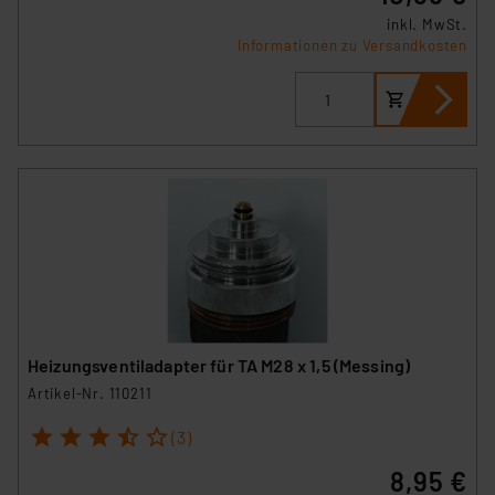
inkl. MwSt.
Informationen zu Versandkosten
Heizungsventiladapter für TA M28 x 1,5 (Messing)
Artikel-Nr. 110211
1
2
3
4
5
(3)
8,95 €