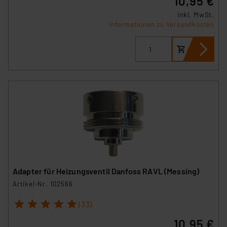
10,95 €
inkl. MwSt.
Informationen zu Versandkosten
Adapter für Heizungsventil Danfoss RAVL (Messing)
Artikel-Nr. 102566
1
2
3
4
5
(33)
10,95 €