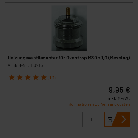
Heizungsventiladapter für Oventrop M30 x 1,0 (Messing)
Artikel-Nr. 110213
1
2
3
4
5
(10)
9,95 €
inkl. MwSt.
Informationen zu Versandkosten