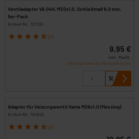
Ventiladapter VA 04H, M30x1,0, Schließmaß 6,0 mm,
5er-Pack
Artikel-Nr. 121100
1
2
3
4
5
(3)
9,95 €
inkl. MwSt.
Informationen zu Versandkosten
Adapter für Heizungsventil Vama M28x1,0 (Messing)
Artikel-Nr. 101945
1
2
3
4
5
(5)