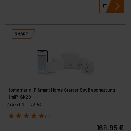
Homematic IP Smart Home Starter Set Beschattung,
HmIP-SK20
Artikel-Nr. 158143
1
2
3
4
5
(1)
169,95 €