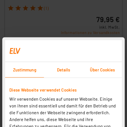
1
2
3
4
5
(1)
79,95 €
inkl. MwSt.
Informationen zu Versandkosten
Zustimmung
Details
Über Cookies
Diese Webseite verwendet Cookies
Wir verwenden Cookies auf unserer Webseite. Einige
von ihnen sind essentiell und damit für den Betrieb und
die Funktionen der Webseite zwingend erforderlich.
Andere helfen uns, diese Webseite und ihre
Erfahrungen zu verbessern. Für die Verwendung von