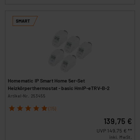
Homematic IP Smart Home 5er-Set
Heizkörperthermostat - basic HmIP-eTRV-B-2
Artikel-Nr. 253455
1
2
3
4
5
(15)
139,75 €
UVP 149,75 € **
inkl. MwSt.