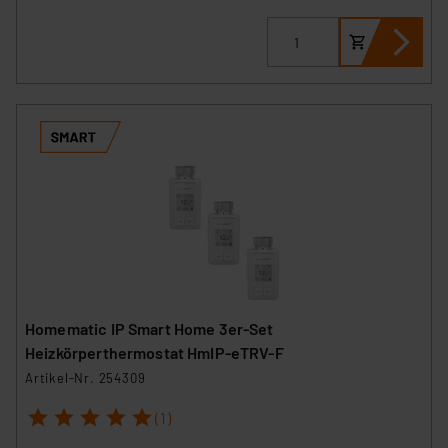
Homematic IP Smart Home 3er-Set
Heizkörperthermostat HmIP-eTRV-F
Artikel-Nr. 254309
1
2
3
4
5
(1)