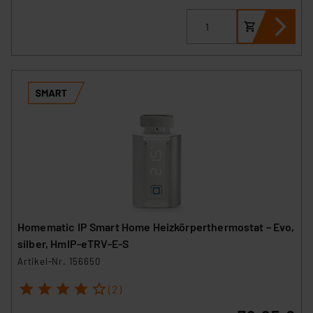
Homematic IP Smart Home Heizkörperthermostat – Evo,
silber, HmIP-eTRV-E-S
Artikel-Nr. 156650
1
2
3
4
5
(2)