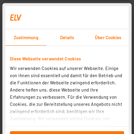
Zustimmung
Details
Über Cookies
Diese Webseite verwendet Cookies
Wir verwenden Cookies auf unserer Webseite. Einige
Homematic IP Set mit Smart Home Zentrale CCU3 und
von ihnen sind essentiell und damit für den Betrieb und
2x Heizkörperthermostat HmIP-eTRV-2
die Funktionen der Webseite zwingend erforderlich.
Artikel-Nr. 250449
Andere helfen uns, diese Webseite und ihre
Erfahrungen zu verbessern. Für die Verwendung von
1
2
3
4
5
(8)
Cookies, die zur Bereitstellung unseres Angebots nicht
279,84 €
zwingend erforderlich sind, benötigen wir Ihre
Zustimmung. Wir verwenden solche Cookies, um
inkl. MwSt.
Inhalte und Anzeigen zu personalisieren, Funktionen
Informationen zu Versandkosten
für soziale Medien anbieten zu können und die Zugriffe