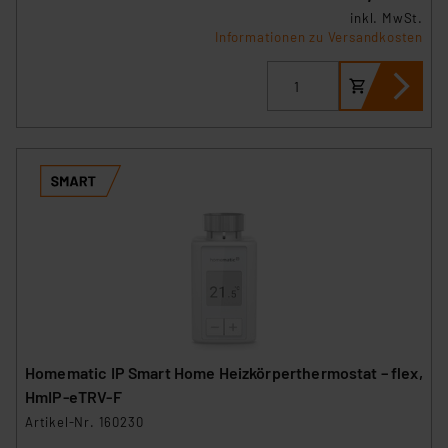
erteilte Zustimmung können Sie jederzeit unter dem
inkl. MwSt.
Link „Cookie Einstellungen“ anpassen oder widerrufen.
Informationen zu Versandkosten
Die Rechtmäßigkeit der Speicherung, Abrufung und
Weiterverarbeitung dieser Daten zur Auswertung und
Analyse bis zum Zeitpunkt des Widerrufs bleibt hiervon
unberührt. Ihre Browser-Einstellungen können dazu
führen, dass die Einstellungen nicht längerfristig
gespeichert werden und dieses Banner erneut
angezeigt wird.
„Einige Drittanbieter verarbeiten personenbezogene
Daten in den USA. Ihre Einwilligung zur Einbindung von
Cookies dieser Drittanbieter umfasst daher ggf. auch
die Verarbeitung Ihrer Daten in den USA gemäß Art. 49
(1) lit. a DSGVO. Nähere Infos zu diesen Drittanbietern
und zu der jeweiligen Datenübermittlung erhalten Sie in
Homematic IP Smart Home Heizkörperthermostat – flex,
der Datenschutzerklärung. Für die USA besteht kein
HmIP-eTRV-F
Angemessenheitsbeschluss der EU. Dies bedeutet,
Artikel-Nr. 160230
dass die USA als Land mit unzureichendem