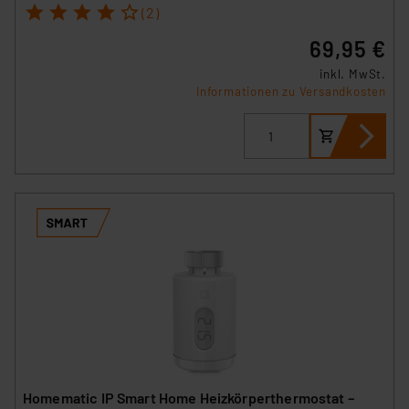
1
2
3
4
5
Datenschutz nach EU-Standards eingestuft wird. So
(2)
besteht etwa das Risiko, dass US-Behörden
69,95 €
personenbezogene Daten in
inkl. MwSt.
Überwachungsprogrammen verarbeiten, ohne dass
Informationen zu Versandkosten
hiergegen Klagemöglichkeiten für Europäer bestehen.
Unsere Kooperation mit diesen Dienstleistern stützt
sich auf die Standarddatenschutzklauseln der
Europäischen Kommission sowie einer eigenen
Beurteilung der mit der Datenübermittlung,
insbesondere der Art der übermittelten Daten,
verbundenen Risiken.“
Impressum
|
Datenschutzerklärung
Homematic IP Smart Home Heizkörperthermostat –