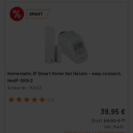
Homematic IP Smart Home Set Heizen – easy connect,
HmIP-SK9-2
Artikel-Nr. 153413
1
2
3
4
5
(29)
39,95 €
Statt
59,90 € **
inkl. MwSt.
Informationen zu Versandkosten