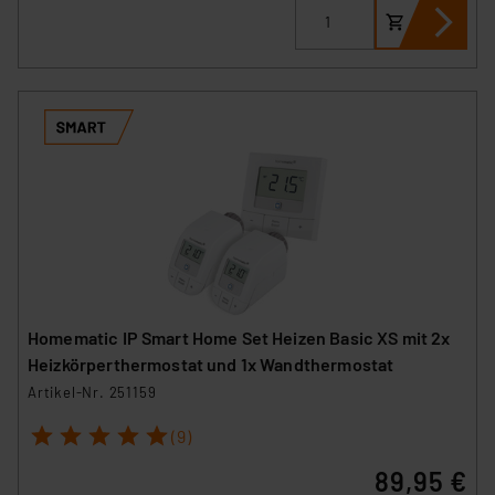
Homematic IP Smart Home Set Heizen Basic XS mit 2x
Heizkörperthermostat und 1x Wandthermostat
Artikel-Nr. 251159
1
2
3
4
5
(9)
89,95 €