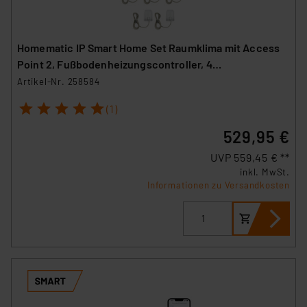
Homematic IP Smart Home Set Raumklima mit Access
Point 2, Fußbodenheizungscontroller, 4
Wandthermostate und 5 Stellantriebe
Artikel-Nr. 258584
1
2
3
4
5
(1)
529,95 €
UVP 559,45 € **
inkl. MwSt.
Informationen zu Versandkosten