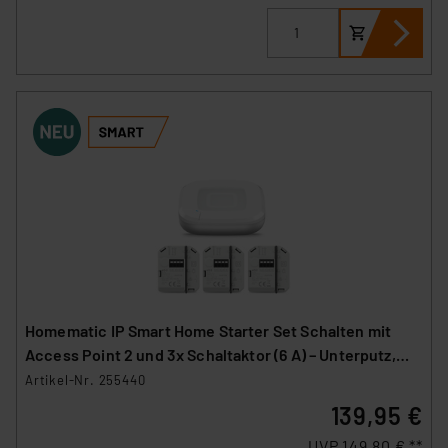
Homematic IP Smart Home Starter Set Schalten mit
Access Point 2 und 3x Schaltaktor (6 A) – Unterputz,
HmIP-HAP2 und HmIP-FS6
Artikel-Nr. 255440
139,95 €
UVP 149,80 € **