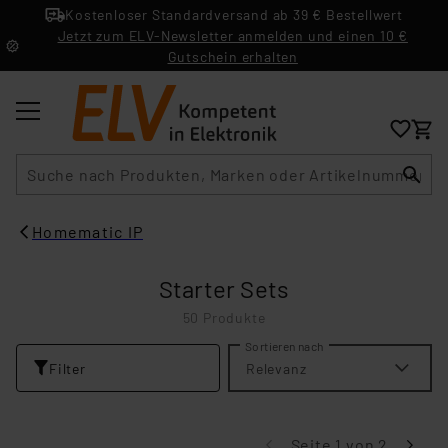
Kostenloser Standardversand ab 39 € Bestellwert
Jetzt zum ELV-Newsletter anmelden und einen 10 €
Gutschein erhalten
Suche
Homematic IP
Starter Sets
50 Produkte
Sortieren nach
Filter
Relevanz
Seite 1 von 2