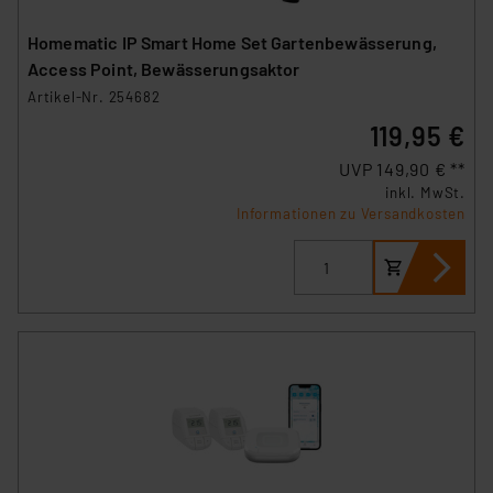
VO) zu. Eine detaillierte Auflistung der einzelnen
Cookies nach Zweck und Anbieter ist durch Klick auf
Homematic IP Smart Home Set Gartenbewässerung,
den Button „Ablehnen oder Einstellungen“ abrufbar. Sie
Access Point, Bewässerungsaktor
können die Verwendung nicht notwendiger Cookies
Artikel-Nr. 254682
ablehnen oder ihr ganz oder teilweise zustimmen. Ihre
119,95 €
erteilte Zustimmung können Sie jederzeit unter dem
Link „Cookie Einstellungen“ anpassen oder widerrufen.
UVP 149,90 € **
Die Rechtmäßigkeit der Speicherung, Abrufung und
inkl. MwSt.
Informationen zu Versandkosten
Weiterverarbeitung dieser Daten zur Auswertung und
Analyse bis zum Zeitpunkt des Widerrufs bleibt hiervon
unberührt. Ihre Browser-Einstellungen können dazu
führen, dass die Einstellungen nicht längerfristig
gespeichert werden und dieses Banner erneut
angezeigt wird.
„Einige Drittanbieter verarbeiten personenbezogene
Daten in den USA. Ihre Einwilligung zur Einbindung von
Cookies dieser Drittanbieter umfasst daher ggf. auch
die Verarbeitung Ihrer Daten in den USA gemäß Art. 49