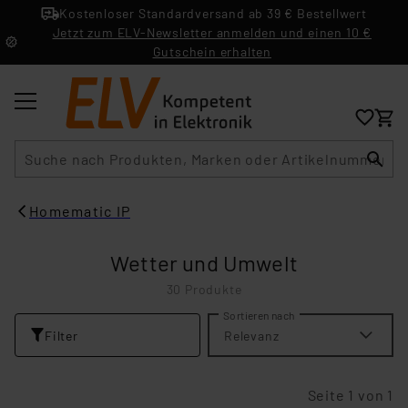
Kostenloser Standardversand ab 39 € Bestellwert
Jetzt zum ELV-Newsletter anmelden und einen 10 €
Gutschein erhalten
Suche
Homematic IP
Wetter und Umwelt
30 Produkte
Sortieren nach
Filter
Relevanz
Seite 1 von 1