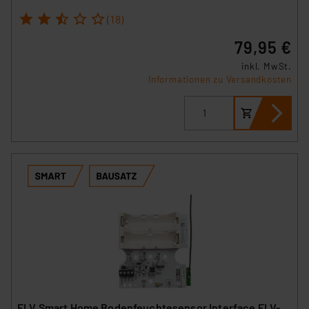
1
2
3
4
5
(18)
79,95 €
inkl. MwSt.
Informationen zu Versandkosten
ELV Smart Home Bodenfeuchtesensor Interface ELV-