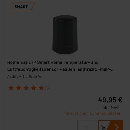
Homematic IP Smart Home Temperatur- und
Luftfeuchtigkeitssensor – außen, anthrazit, HmIP-
STHO-A
Artikel-Nr. 150574
1
2
3
4
5
(5)
49,95 €
inkl. MwSt.
Informationen zu Versandkosten