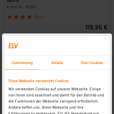
SWO-B
Artikel-Nr. 152056
1
2
3
4
5
(9)
119,95 €
inkl. MwSt.
Informationen zu Versandkosten
Zustimmung
Details
Über Cookies
Diese Webseite verwendet Cookies
Wir verwenden Cookies auf unserer Webseite. Einige
von ihnen sind essentiell und damit für den Betrieb und
die Funktionen der Webseite zwingend erforderlich.
Andere helfen uns, diese Webseite und ihre
Erfahrungen zu verbessern. Für die Verwendung von