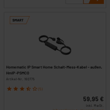
Homematic IP Smart Home Schalt-Mess-Kabel – außen,
HmIP-PSMCO
Artikel-Nr. 160775
1
2
3
4
5
(5)
59,95 €
inkl. MwSt.