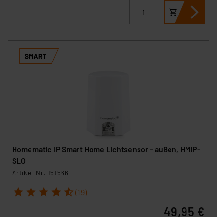
Homematic IP Smart Home Lichtsensor – außen, HMIP-
SLO
Artikel-Nr. 151566
1
2
3
4
5
(19)
49,95 €