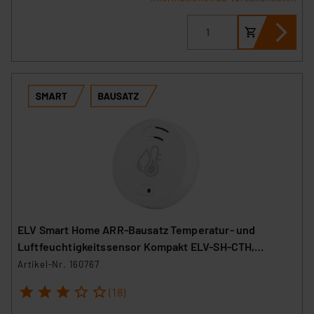
ELV Smart Home ARR-Bausatz Temperatur- und
Luftfeuchtigkeitssensor Kompakt ELV-SH-CTH,
powered by Homematic IP
Artikel-Nr. 160767
1
2
3
4
5
(18)