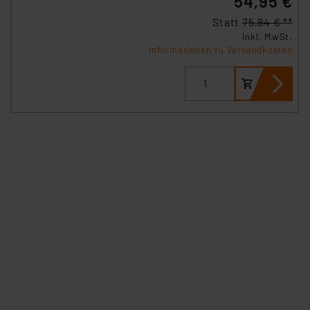
54,95 €
Datenschutz nach EU-Standards eingestuft wird. So
Statt
75,84 € **
besteht etwa das Risiko, dass US-Behörden
inkl. MwSt.
personenbezogene Daten in
Informationen zu Versandkosten
Überwachungsprogrammen verarbeiten, ohne dass
hiergegen Klagemöglichkeiten für Europäer bestehen.
Unsere Kooperation mit diesen Dienstleistern stützt
sich auf die Standarddatenschutzklauseln der
Europäischen Kommission sowie einer eigenen
Beurteilung der mit der Datenübermittlung,
insbesondere der Art der übermittelten Daten,
verbundenen Risiken.“
Impressum
|
Datenschutzerklärung