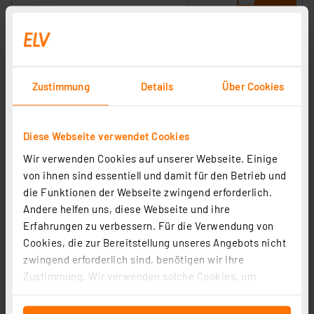
Zustimmung
Details
Über Cookies
Diese Webseite verwendet Cookies
Wir verwenden Cookies auf unserer Webseite. Einige
von ihnen sind essentiell und damit für den Betrieb und
Smart Home Zentrale CCU3, HmIP-CCU3
die Funktionen der Webseite zwingend erforderlich.
Artikel-Nr. 151965
Andere helfen uns, diese Webseite und ihre
Erfahrungen zu verbessern. Für die Verwendung von
1
2
3
4
5
(28)
Cookies, die zur Bereitstellung unseres Angebots nicht
zwingend erforderlich sind, benötigen wir Ihre
179,95 €
Zustimmung. Wir verwenden solche Cookies, um
inkl. MwSt.
Inhalte und Anzeigen zu personalisieren, Funktionen
Informationen zu Versandkosten
für soziale Medien anbieten zu können und die Zugriffe