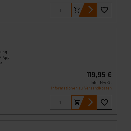
hung
P App
te
iert
119,95 €
inkl. MwSt.
Informationen zu Versandkosten