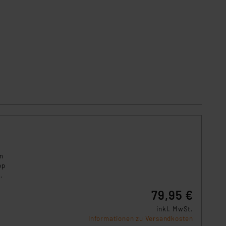
s Land mit unzureichendem
örden personenbezogene
r Europäer bestehen.
ln der Europäischen
 Art der übermittelten
en
pp
79,95 €
inkl. MwSt.
Informationen zu Versandkosten