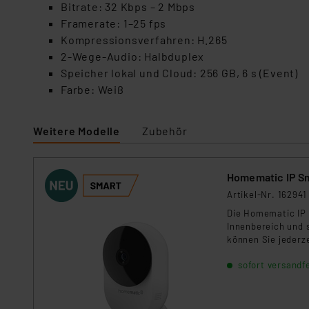
Für die USA besteht kein A
Bitrate: 32 Kbps – 2 Mbps
Datenschutz nach EU-Standa
Framerate: 1–25 fps
Daten in Überwachungsprogr
Kompressionsverfahren: H.265
Unsere Kooperation mit dies
2-Wege-Audio: Halbduplex
Kommission sowie einer eige
Speicher lokal und Cloud: 256 GB, 6 s (Event)
Daten, verbundenen Risiken
Farbe: Weiß
Impressum
|
Datenschutzer
Weitere Modelle
Zubehör
Homematic IP Sm
Artikel-Nr. 162941
Die Homematic IP 
Innenbereich und 
können Sie jederz
Bewegungserkennun
sofort versandfe
Push‑Benachrichti