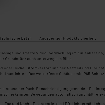
Technische Daten
Angaben zur Produktsicherheit
rlässige und smarte Videoüberwachung im Außenbereich. Ü
Ihr Grundstück auch unterwegs im Blick.
Wand oder Decke, Stromversorgung per Netzteil und Einric
bel ausrichten. Das wetterfeste Gehäuse mit IP65-Schutz 
nt und per Push-Benachrichtigung gemeldet. Die integri
Wunsch erkannten Bewegungen automatisch und hält relev
 bei Tag und Nacht. Ein integriertes LED-Licht ermöglicht