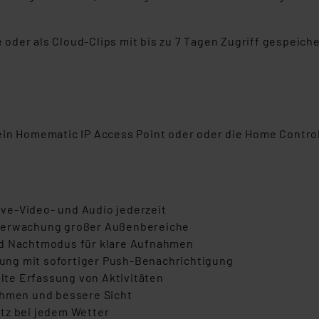
der als Cloud-Clips mit bis zu 7 Tagen Zugriff gespeicher
 ein Homematic IP Access Point oder oder
die Home Contro
ve-Video- und Audio jederzeit
Überwachung großer Außenbereiche
nd Nachtmodus für klare Aufnahmen
ung mit sofortiger Push-Benachrichtigung
te Erfassung von Aktivitäten
ahmen und bessere Sicht
tz bei jedem Wetter