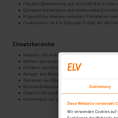
Flexible Speicherung auf microSD-Karte oder a
Einfache Installation und komfortable Einrich
KI gestützte Analyse reduziert Fehlalarme un
Funktioniert im 2,4-GHz oder 5-GHZ-WLAN (for
Einsatzbereiche
Haustür: für sichere Identifikation und dire
Garten: zur zuverlässigen Überwachung und K
Einfahrt: zur Kontrolle von Fahrzeugen und
Garage: zur Absicherung von Autos und wert
Terrasse: zur Überwachung von Aufenthalts- 
Grundstücksgrenze: zur frühzeitigen Erkennu
Zustimmung
Carport: für zusätzlichen Schutz abgestellter
Ferienhaus: zur ortsunabhängigen Kontrolle
Diese Webseite verwendet C
Wir verwenden Cookies auf u
Funktionen der Webseite zwi