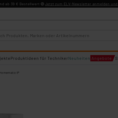
d ab 39 € Bestellwert
Jetzt zum ELV-Newsletter anmelden und 
jekte
Produktideen für Techniker
Neuheiten
Angebote
S
Homematic IP