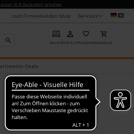
einen 10 € Gutschein erhalten
Services
zum Firmenkunden Shop
Karriere
Mein ELV
Merkzettel
Warenkorb
ortiments-Deals