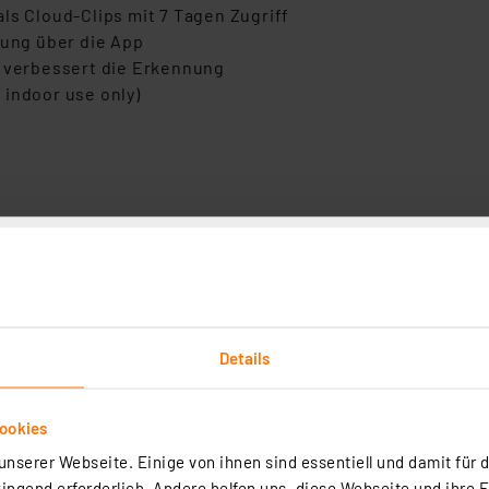
ls Cloud-Clips mit 7 Tagen Zugriff
tung über die App
d verbessert die Erkennung
 indoor use only)
kte Kommunikation mit Besuchern
ontrolle von Außenflächen
 ankommenden Personen
vollen Gegenständen
und Freizeitbereichen
ng unbefugter Zugriffe
Details
 Fahrzeuge
 und Überwachung
ookies
nserer Webseite. Einige von ihnen sind essentiell und damit für d
ngend erforderlich. Andere helfen uns, diese Webseite und ihre 