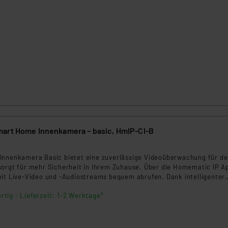
ngemessenheitsbeschluss der EU. Dies bedeutet, dass die USA al
rds eingestuft wird. So besteht etwa das Risiko, dass US-Beh
ammen verarbeiten, ohne dass hiergegen Klagemöglichkeiten fü
en Dienstleistern stützt sich auf die Standarddatenschutzklause
nen Beurteilung der mit der Datenübermittlung, insbesondere der
.“
klärung
art Home Innenkamera – basic, HmIP-CI-B
Innenkamera Basic bietet eine zuverlässige Videoüberwachung für d
sorgt für mehr Sicherheit in Ihrem Zuhause. Über die Homematic IP A
eit Live‑Video und -Audiostreams bequem abrufen. Dank intelligenter
g werden relevante Ereignisse automatisch erfasst und per
rtig - Lieferzeit: 1-2 Werktage²
gung direkt auf Ihr Smartphone gemeldet.