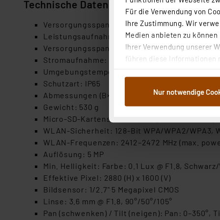
Technische Daten
Für die Verwendung von Cook
Ihre Zustimmung. Wir verwen
Versorgungsspannung Steckernetzteil (Eingang
Medien anbieten zu können u
Leistungsaufnahme Steckernetzteil (max.): 4,
Ihrer Verwendung unserer We
Versorgungsspannung: 12 VDC (SELV)
führen diese Informationen 
Stromaufnahme: 1.000 mA max.
im Rahmen Ihrer Nutzung der
Umgebungstemperatur: –20 bis +50 °C
dem Speichern und Abrufen 
Schutzart: IP65
Nur notwendige Coo
Weiterverarbeitung für die 
Abmessungen (B×H×T): 148 x 103 x 108 mm
Abs.1a DSG-VO) zu. Eine deta
Gewicht: 530 g
Button „Ablehnen oder Einst
Micro-SD-Kartenslot bis max. (FAT32-Format):
ganz oder teilweise zustimm
WLAN-Sicherheit: 128-Bit WPA/WPA2/WPA3,
anpassen oder widerrufen. 
WLAN-Frequenzen: 2412–2472 MHz (max. power 
Auswertung und Analyse bis 
Auflösung: 5 MP
dazu führen, dass die Einst
Min. Helligkeit: Farbe: 0.1 Lux @ F1.8, Schwarz
Effektive Pixel: 2880 (H) x 1600 (V)
„Einige Drittanbieter verar
Bildsensor: 1/2.7" 5 Megapixel CMOS
dieser Drittanbieter umfasst
Linse: 3.6 mm @ F1.8, 90°/50°/105°
Nähere Infos zu diesen Drit
Pan (schwenken) / Tilt (neigen): Pan: 0–350°, Ti