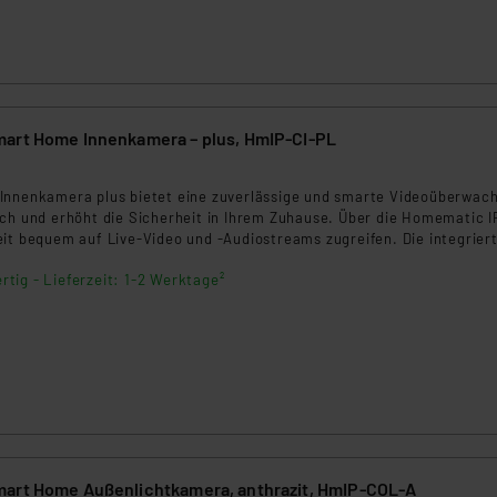
art Home Innenkamera – plus, HmIP-CI-PL
Innenkamera plus bietet eine zuverlässige und smarte Videoüberwac
ich und erhöht die Sicherheit in Ihrem Zuhause. Über die Homematic I
eit bequem auf Live‑Video und -Audiostreams zugreifen. Die integrier
gungserkennung erkennt relevante Ereignisse automatisch und inform
rtig - Lieferzeit: 1-2 Werktage²
 Push‑Benachrichtigung auf Ihrem Smartphone.
art Home Außenlichtkamera, anthrazit, HmIP-COL-A