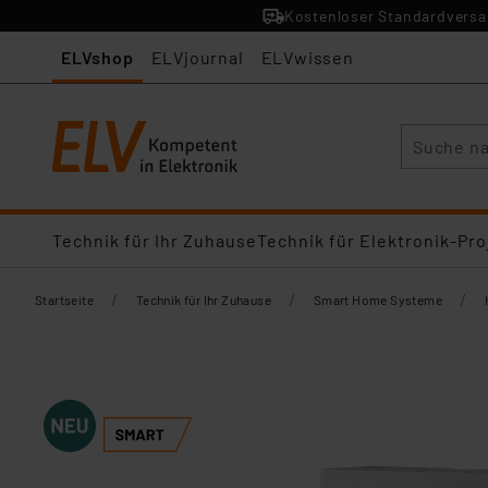
Kostenloser Standardversan
ELVshop
ELVjournal
ELVwissen
Suche
Technik für Ihr Zuhause
Technik für Elektronik-Pro
/
/
/
Startseite
Technik für Ihr Zuhause
Smart Home Systeme