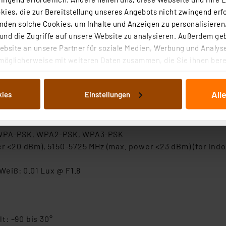
ies, die zur Bereitstellung unseres Angebots nicht zwingend erfo
den solche Cookies, um Inhalte und Anzeigen zu personalisieren,
): 100 V–240 VAC / 50 Hz
nd die Zugriffe auf unsere Website zu analysieren. Außerdem ge
5 W
bsite an unsere Partner für soziale Medien, Werbung und Analyse
möglicherweise mit weiteren Daten zusammen, die Sie ihnen berei
 Dienste gesammelt haben. Indem Sie auf „Alle akzeptieren“ kli
von Informationen auf Ihrem gerät (§25 Abs.1 TTDSG) sowie der 
All
kies
Einstellungen
nachfolgend dargestellten bzw. die von Ihnen ausgewählten Verar
illierte Auflistung der einzelnen Cookies nach Zweck und Anbieter
ellungen“ abrufbar. Sie können die Verwendung nicht notwendiger
 256 GB
en. Ihre erteilte Zustimmung können Sie jederzeit unter dem Link
 WPA-PSK, WPA2-PSK, WPA3-PSK
Die Rechtmäßigkeit der Speicherung, Abrufung und Weiterverarbei
<20 dBm), 5150–5725 MHz (max. power <23 dBm) (for indoo
zum Zeitpunkt des Widerrufs bleibt hiervon unberührt. Ihre Brow
ellungen nicht längerfristig gespeichert werden und dieses Banne
/Weiß: 0.01 Lux @ F1.8
beiten personenbezogene Daten in den USA. Ihre Einwilligung zur 
 daher ggf. auch die Verarbeitung Ihrer Daten in den USA gemäß Art
tanbietern und zu der jeweiligen Datenübermittlung erhalten Sie i
lt: –90 bis 30°