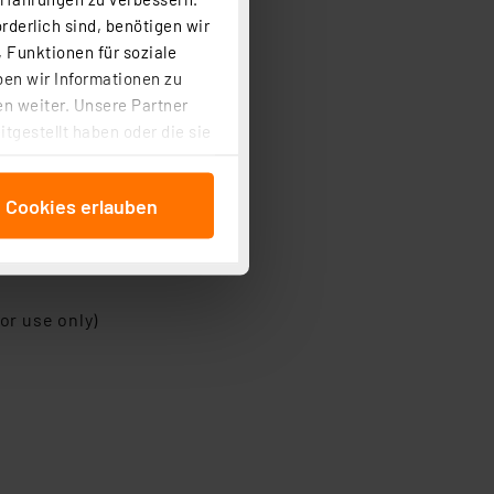
rderlich sind, benötigen wir
 Funktionen für soziale
ben wir Informationen zu
n weiter. Unsere Partner
tgestellt haben oder die sie
cken, stimmen Sie sowohl
anschließenden
e Cookies erlauben
beitungszwecke (Art. 6
 ist durch Klick auf den
 Cookies ablehnen oder ihr
 „Cookie Einstellungen“
tung dieser Daten zur
r use only)
ser-Einstellungen können
r erneut angezeigt wird.
Einbindung von Cookies
. 49 (1) lit. a DSGVO.
n der Datenschutzerklärung.