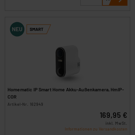
Cookies dieser Drittanbieter umfasst daher ggf. auch
die Verarbeitung Ihrer Daten in den USA gemäß Art. 49
(1) lit. a DSGVO. Nähere Infos zu diesen Drittanbietern
und zu der jeweiligen Datenübermittlung erhalten Sie in
der Datenschutzerklärung. Für die USA besteht kein
Angemessenheitsbeschluss der EU. Dies bedeutet,
dass die USA als Land mit unzureichendem
Datenschutz nach EU-Standards eingestuft wird. So
besteht etwa das Risiko, dass US-Behörden
personenbezogene Daten in
Überwachungsprogrammen verarbeiten, ohne dass
hiergegen Klagemöglichkeiten für Europäer bestehen.
Homematic IP Smart Home Akku-Außenkamera, HmIP-
Unsere Kooperation mit diesen Dienstleistern stützt
COR
sich auf die Standarddatenschutzklauseln der
Artikel-Nr. 162949
Europäischen Kommission sowie einer eigenen
169,95 €
Beurteilung der mit der Datenübermittlung,
insbesondere der Art der übermittelten Daten,
inkl. MwSt.
verbundenen Risiken.“
Informationen zu Versandkosten