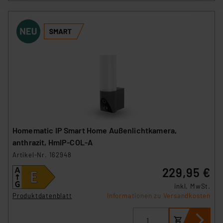
nachfolgend dargestellten bzw. die von Ihnen
ausgewählten Verarbeitungszwecke (Art. 6 Abs.1a DSG-
VO) zu. Eine detaillierte Auflistung der einzelnen
Cookies nach Zweck und Anbieter ist durch Klick auf
den Button „Ablehnen oder Einstellungen“ abrufbar. Sie
können die Verwendung nicht notwendiger Cookies
ablehnen oder ihr ganz oder teilweise zustimmen. Ihre
erteilte Zustimmung können Sie jederzeit unter dem
Link „Cookie Einstellungen“ anpassen oder widerrufen.
Die Rechtmäßigkeit der Speicherung, Abrufung und
Weiterverarbeitung dieser Daten zur Auswertung und
Homematic IP Smart Home Außenlichtkamera,
Analyse bis zum Zeitpunkt des Widerrufs bleibt hiervon
anthrazit, HmIP-COL-A
unberührt. Ihre Browser-Einstellungen können dazu
Artikel-Nr. 162948
führen, dass die Einstellungen nicht längerfristig
229,95 €
gespeichert werden und dieses Banner erneut
angezeigt wird.
inkl. MwSt.
Produktdatenblatt
Informationen zu Versandkosten
„Einige Drittanbieter verarbeiten personenbezogene
Daten in den USA. Ihre Einwilligung zur Einbindung von