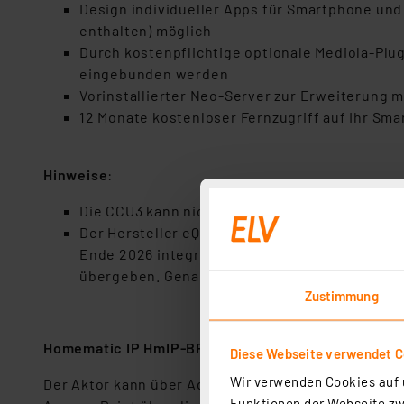
Design individueller Apps für Smartphone und
enthalten) möglich
Durch kostenpflichtige optionale Mediola-Plug-
eingebunden werden
Vorinstallierter Neo-Server zur Erweiterung
12 Monate kostenloser Fernzugriff auf Ihr Sm
Hinweise
:
Die CCU3 kann nicht mit der Homematic IP Clo
Der Hersteller eQ-3 hat die Smart Home Zent
Ende 2026 integriert. Ab 2027 erfolgt keine 
übergeben. Genaue Details dazu finden sie auf
Zustimmung
Homematic IP HmIP-BROLL
Diese Webseite verwendet C
Wir verwenden Cookies auf u
Der Aktor kann über Adapter in alle gängigen Instal
Funktionen der Webseite zwi