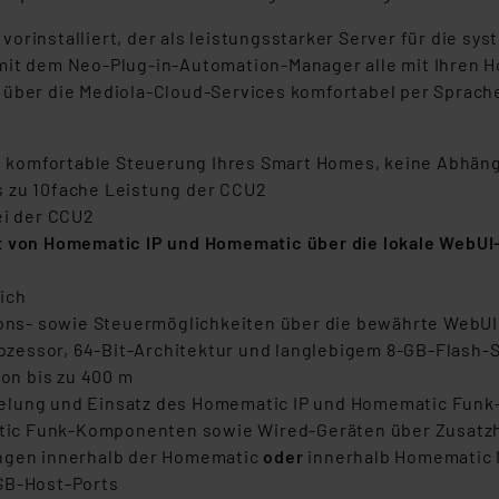
vorinstalliert, der als leistungsstarker Server für die 
 mit dem Neo-Plug-in-Automation-Manager alle mit Ihren
 über die Mediola-Cloud-Services komfortabel per Sprache
und komfortable Steuerung Ihres Smart Homes, keine Abhän
s zu 10fache Leistung der CCU2
ei der CCU2
t von Homematic IP und Homematic über die lokale WebUI-
ich
tions- sowie Steuermöglichkeiten über die bewährte Web
zessor, 64-Bit-Architektur und langlebigem 8-GB-Flash-
on bis zu 400 m
elung und Einsatz des Homematic IP und Homematic Funk-
tic Funk-Komponenten sowie Wired-Geräten über Zusat
ungen innerhalb der Homematic
oder
innerhalb
Homematic 
USB-Host-Ports