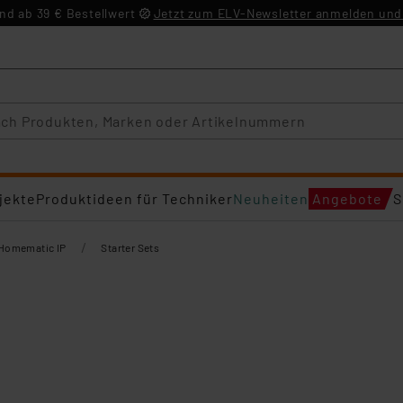
d ab 39 € Bestellwert
Jetzt zum ELV-Newsletter anmelden und 
jekte
Produktideen für Techniker
Neuheiten
Angebote
S
/
Homematic IP
Starter Sets