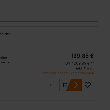
s Land mit unzureichendem
örden personenbezogene
r Europäer bestehen.
ln der Europäischen
 Art der übermittelten
halter
199,85 €
 eine
sierte
UVP 209,85 € **
inkl. MwSt.
Informationen zu Versandkosten