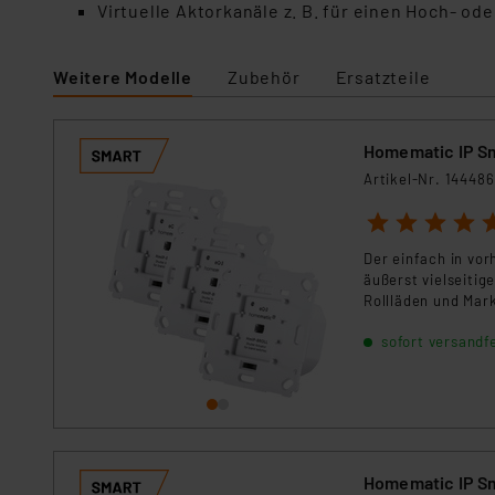
Für die USA besteht kein A
Virtuelle Aktorkanäle z. B. für einen Hoch- o
Datenschutz nach EU-Standa
Daten in Überwachungsprogr
Weitere Modelle
Zubehör
Ersatzteile
Unsere Kooperation mit dies
Kommission sowie einer eige
Daten, verbundenen Risiken
Homematic IP Sm
Artikel-Nr. 144486
Impressum
|
Datenschutzer
1
2
3
4
5
Der einfach in vor
äußerst vielseiti
Rollläden und Mar
sofort versandfe
Homematic IP Sm