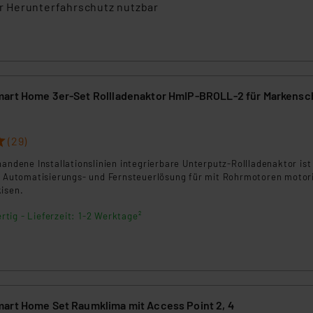
ngemessenheitsbeschluss der EU. Dies bedeutet, dass die USA al
der Herunterfahrschutz nutzbar
rds eingestuft wird. So besteht etwa das Risiko, dass US-Beh
ammen verarbeiten, ohne dass hiergegen Klagemöglichkeiten fü
en Dienstleistern stützt sich auf die Standarddatenschutzklause
nen Beurteilung der mit der Datenübermittlung, insbesondere der
.“
art Home 3er-Set Rollladenaktor HmIP-BROLL-2 für Markensc
klärung
(29)
handene Installationslinien integrierbare Unterputz-Rollladenaktor ist
ge Automatisierungs- und Fernsteuerlösung für mit Rohrmotoren motori
kisen.
rtig - Lieferzeit: 1-2 Werktage²
art Home Set Raumklima mit Access Point 2, 4