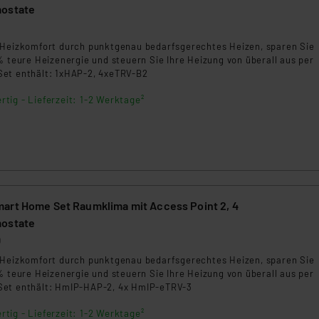
mostate
5
 Heizkomfort durch punktgenau bedarfsgerechtes Heizen, sparen Sie
% teure Heizenergie und steuern Sie Ihre Heizung von überall aus per
et enthält: 1xHAP-2, 4xeTRV-B2
rtig - Lieferzeit: 1-2 Werktage²
art Home Set Raumklima mit Access Point 2, 4
mostate
0
 Heizkomfort durch punktgenau bedarfsgerechtes Heizen, sparen Sie
% teure Heizenergie und steuern Sie Ihre Heizung von überall aus per
Set enthält: HmIP-HAP-2, 4x HmIP-eTRV-3
rtig - Lieferzeit: 1-2 Werktage²