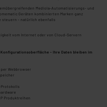
systemübergreifenden Mediola-Automatisierungs- und
 Homematic Geräten kombinierten Marken ganz
 steuern – natürlich ebenfalls
gigkeit vom Internet oder von Cloud-Servern
Konfigurationsoberfläche – Ihre Daten bleiben im
UI per Webbrowser
Speicher
Protokolls
zhardware
IP Produktreihen