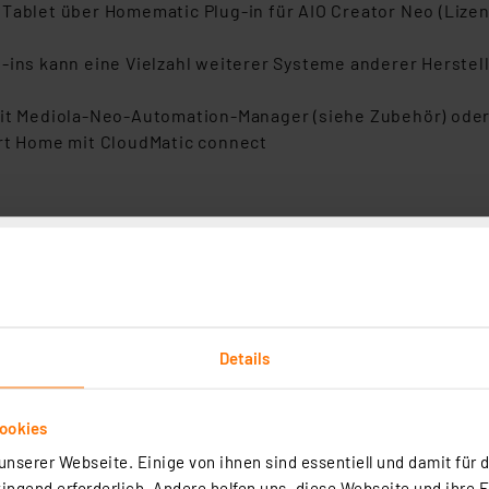
 Tablet über Homematic Plug-in für AIO Creator Neo (Lize
ins kann eine Vielzahl weiterer Systeme anderer Hersteller 
 mit Mediola-Neo-Automation-Manager (siehe Zubehör) ode
art Home mit CloudMatic connect
ud und App betrieben werden.
rale CCU3 am 08.07.2025 abgekündigt. Neue Homematic IP 
weitere Integration neuer Produkte. Die Weiterentwicklu
 der Herstellerseite:
Smart Home Zentrale CCU3: Nächstes
Details
ookies
nserer Webseite. Einige von ihnen sind essentiell und damit für d
lations-Designs eingeordnet werden und wird vor Ort über 
ngend erforderlich. Andere helfen uns, diese Webseite und ihre 