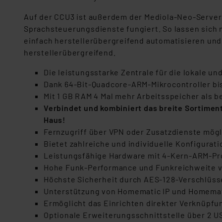
Auf der CCU3 ist außerdem der Mediola-Neo-Server 
Sprachsteuerungsdienste fungiert. So lassen sich
einfach herstellerübergreifend automatisieren und
herstellerübergreifend.
Die leistungsstarke Zentrale für die lokale 
Dank 64-Bit-Quadcore-ARM-Mikrocontroller bi
Mit 1 GB RAM 4 Mal mehr Arbeitsspeicher als b
Verbindet und kombiniert das breite Sortimen
Haus!
Fernzugriff über VPN oder Zusatzdienste mögl
Bietet zahlreiche und individuelle Konfigura
Leistungsfähige Hardware mit 4-Kern-ARM-Pro
Hohe Funk-Performance und Funkreichweite v
Höchste Sicherheit durch AES-128-Verschlüss
Unterstützung von Homematic IP und Homema
Ermöglicht das Einrichten direkter Verknüpf
Optionale Erweiterungsschnittstelle über 2 