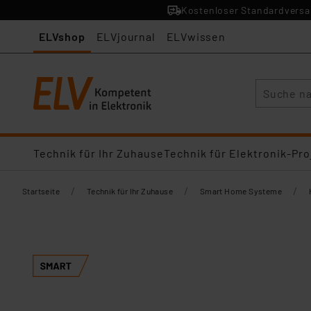
Kostenloser Standardversan
ELVshop
ELVjournal
ELVwissen
Suche
Technik für Ihr Zuhause
Technik für Elektronik-Pro
/
/
/
Startseite
Technik für Ihr Zuhause
Smart Home Systeme