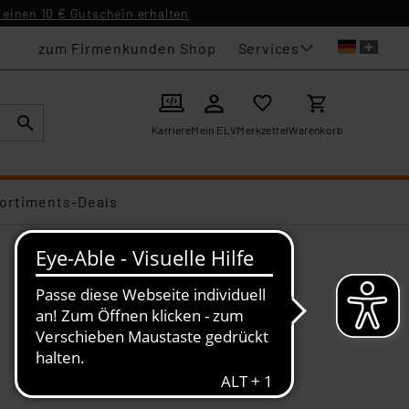
einen 10 € Gutschein erhalten
Services
zum Firmenkunden Shop
Karriere
Mein ELV
Merkzettel
Warenkorb
ortiments-Deals