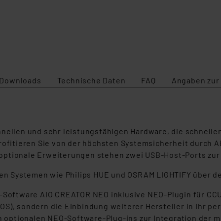
Downloads
Technische Daten
FAQ
Angaben zur
nellen und sehr leistungsfähigen Hardware, die schnellen
profitieren Sie von der höchsten Systemsicherheit durch 
optionale Erweiterungen stehen zwei USB-Host-Ports zur
eren Systemen wie Philips HUE und OSRAM LIGHTIFY über d
-Software AIO CREATOR NEO inklusive NEO-Plugin für CCU n
S), sondern die Einbindung weiterer Hersteller in Ihr pe
an optionalen NEO-Software-Plug-ins zur Integration der 