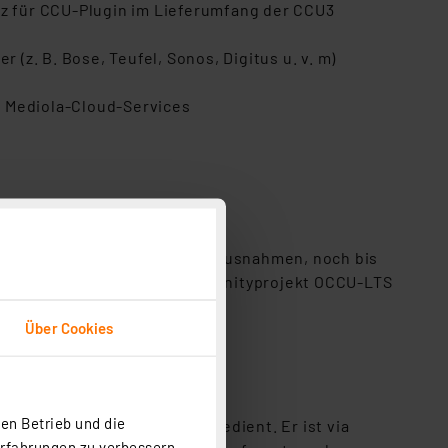
nz für CCU-Plugin im Lieferumfang der CCU3
(z. B. Bose, Teufel, Sonos, Digitus u. v. m)
r Mediola-Cloud-Services
Geräte werden, mit wenigen Ausnahmen, noch bis
ng der CCU3 wird an das Communityprojekt OCCU-LTS
 Kapitel der Erfolgsstory
.
Über Cookies
en Betrieb und die
die Original-Tasterwippen bedient. Er ist via
Erfahrungen zu verbessern.