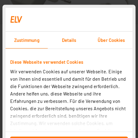
Zustimmung
Details
Über Cookies
Diese Webseite verwendet Cookies
Wir verwenden Cookies auf unserer Webseite. Einige
Steckernetzteil
von ihnen sind essentiell und damit für den Betrieb und
die Funktionen der Webseite zwingend erforderlich.
Andere helfen uns, diese Webseite und ihre
Weitere Modelle
Erfahrungen zu verbessern. Für die Verwendung von
Cookies, die zur Bereitstellung unseres Angebots nicht
zwingend erforderlich sind, benötigen wir Ihre
ELV Steckernetzteil 5V, 2,5 A
Zustimmung. Wir verwenden solche Cookies, um
Artikel-Nr. 153483
Inhalte und Anzeigen zu personalisieren, Funktionen
1
2
3
4
5
(13)
für soziale Medien anbieten zu können und die Zugriffe