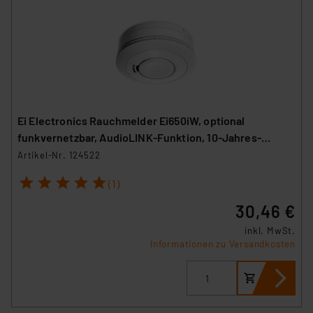
Ei Electronics Rauchmelder Ei650iW, optional
funkvernetzbar, AudioLINK-Funktion, 10-Jahres-
Batterie
Artikel-Nr. 124522
1
2
3
4
5
(1)
30,46 €
inkl. MwSt.
Informationen zu Versandkosten