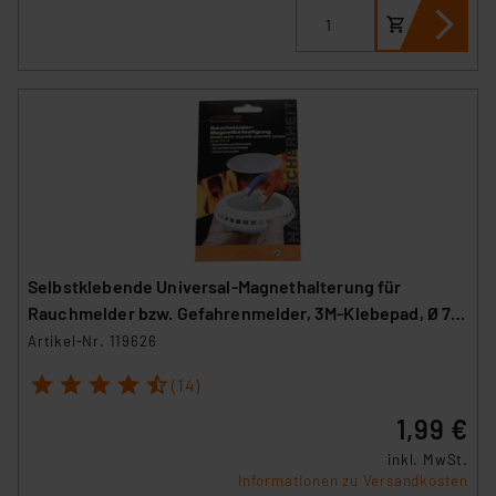
Selbstklebende Universal-Magnethalterung für
Rauchmelder bzw. Gefahrenmelder, 3M-Klebepad, Ø 70
mm
Artikel-Nr. 119626
1
2
3
4
5
(14)
1,99 €
inkl. MwSt.
Informationen zu Versandkosten