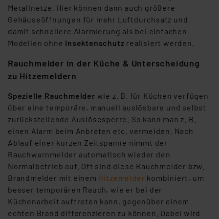
Metallnetze. Hier können dann auch größere
Unsere Kooperation mit diesen Dienstleistern stützt
Gehäuseöffnungen für mehr Luftdurchsatz und
sich auf die Standarddatenschutzklauseln der
damit schnellere Alarmierung als bei einfachen
Europäischen Kommission sowie einer eigenen
Modellen ohne
Insektenschutz
realisiert werden.
Beurteilung der mit der Datenübermittlung,
insbesondere der Art der übermittelten Daten,
Rauchmelder in der Küche & Unterscheidung
verbundenen Risiken.“
zu Hitzemeldern
Impressum
|
Datenschutzerklärung
Spezielle Rauchmelder
wie z. B. für Küchen verfügen
über eine temporäre, manuell auslösbare und selbst
zurückstellende Auslösesperre. So kann man z. B.
einen Alarm beim Anbraten etc. vermeiden. Nach
Ablauf einer kurzen Zeitspanne nimmt der
Rauchwarnmelder automatisch wieder den
Normalbetrieb auf. Oft sind diese Rauchmelder bzw.
Brandmelder mit einem
Hitzemelder
kombiniert, um
besser temporären Rauch, wie er bei der
Küchenarbeit auftreten kann, gegenüber einem
echten Brand differenzieren zu können. Dabei wird