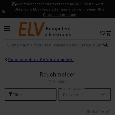
Kostenloser Standardversand ab 39 € Bestellwert
Jetzt zum ELV-Newsletter anmelden und einen 10 €
Gutschein erhalten
Suche
Rauchmelder / Gefahrenmelder
Rauchmelder
13 Produkte
Sortieren nach
Filter
Relevanz
Seite 1 von 1