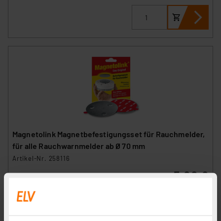
Magnetolink Magnetbefestigungsset für Rauchmelder,
für alle Rauchwarnmelder ab Ø 70 mm
Artikel-Nr. 258116
5,00 €
inkl. MwSt.
Informationen zu Versandkosten