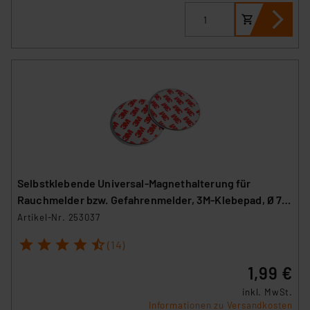
Selbstklebende Universal-Magnethalterung für
Rauchmelder bzw. Gefahrenmelder, 3M-Klebepad, Ø 70
mm
Artikel-Nr. 253037
1
2
3
4
5
(14)
1,99 €
inkl. MwSt.
Informationen zu Versandkosten