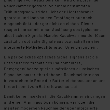
unberührt. Ihre Browser-Einstellungen können dazu
Rauchkammer getrübt. Ab einem bestimmten
führen, dass die Einstellungen nicht längerfristig
Trübungsgrad wird das Licht der Lichtschranke
gespeichert werden und dieses Banner erneut
gestreut und kann so den Empfänger nur noch
angezeigt wird.
eingeschränkt oder gar nicht erreichen. Dieser
reagiert darauf mit einer Auslösung des typischen,
„Einige Drittanbieter verarbeiten personenbezogene
akustischen Signals. Manche Rauchwarnmelder lösen
Daten in den USA. Ihre Einwilligung zur Einbindung von
zusätzlich optische Signale aus bzw. schalten eine
Cookies dieser Drittanbieter umfasst daher ggf. auch
integrierte
Notbeleuchtung
zur Orientierung ein.
die Verarbeitung Ihrer Daten in den USA gemäß Art. 49
(1) lit. a DSGVO. Nähere Infos zu diesen Drittanbietern
Ein periodisches optisches Signal signalisiert die
und zu der jeweiligen Datenübermittlung erhalten Sie in
Betriebsbereitschaft des Rauchmelders.
der Datenschutzerklärung. Für die USA besteht kein
Demgegenüber zeigt ein zusätzliches akustisches
Angemessenheitsbeschluss der EU. Dies bedeutet,
Signal bei batteriebetriebenen Rauchmeldern das
dass die USA als Land mit unzureichendem
bevorstehende Ende der Batterielebensdauer an und
Datenschutz nach EU-Standards eingestuft wird. So
fordert somit zum Batteriewechsel auf.
besteht etwa das Risiko, dass US-Behörden
Damit keine Insekten in die Rauchkammer eindringen
personenbezogene Daten in
und einen Alarm auslösen können, verfügen die
Überwachungsprogrammen verarbeiten, ohne dass
meisten modernen Rauchmelder über integrierte
hiergegen Klagemöglichkeiten für Europäer bestehen.