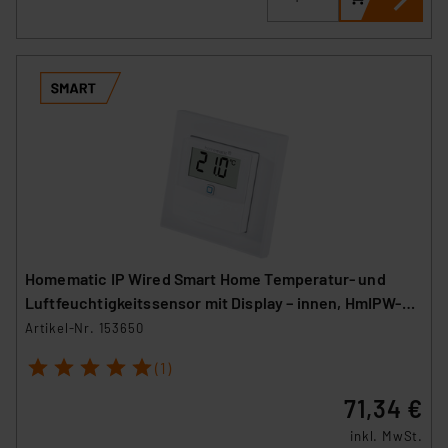
Homematic IP Wired Smart Home Temperatur- und
Luftfeuchtigkeitssensor mit Display – innen, HmIPW-
STHD
Artikel-Nr. 153650
1
2
3
4
5
(1)
71,34 €
inkl. MwSt.