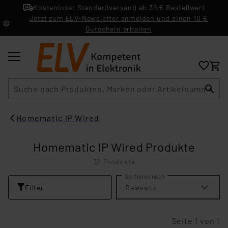
Kostenloser Standardversand ab 39 € Bestellwert
Jetzt zum ELV-Newsletter anmelden und einen 10 €
Gutschein erhalten
Suche
Homematic IP Wired
Homematic IP Wired Produkte
32 Produkte
Sortieren nach
Filter
Relevanz
Seite 1 von 1