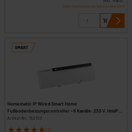
inkl. MwSt.
Informationen zu Versandkosten
Homematic IP Wired Smart Home
Fußbodenheizungscontroller – 6 Kanäle, 230 V, HmIPW-
FAL230-C6
Artikel-Nr. 152702
1
2
3
4
5
(3)