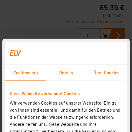
65,39 €
inkl. MwSt.
Informationen zu Versandkosten
Zustimmung
Details
Über Cookies
Diese Webseite verwendet Cookies
Wir verwenden Cookies auf unserer Webseite. Einige
von ihnen sind essentiell und damit für den Betrieb und
die Funktionen der Webseite zwingend erforderlich.
Homematic IP Wired Smart Home Eingangsmodul – 32-
Andere helfen uns, diese Webseite und ihre
fach, HmIPW-DRI32
Erfahrungen zu verbessern. Für die Verwendung von