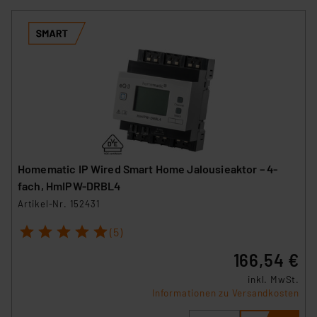
Homematic IP Wired Smart Home Jalousieaktor – 4-
fach, HmIPW-DRBL4
Artikel-Nr. 152431
1
2
3
4
5
(5)
166,54 €
inkl. MwSt.
Informationen zu Versandkosten