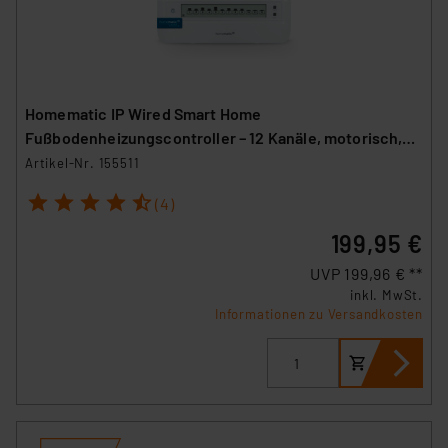
Homematic IP Wired Smart Home
Fußbodenheizungscontroller – 12 Kanäle, motorisch,
HmIPW-FALMOT-C12
Artikel-Nr. 155511
1
2
3
4
5
(4)
199,95 €
UVP 199,96 € **
inkl. MwSt.
Informationen zu Versandkosten