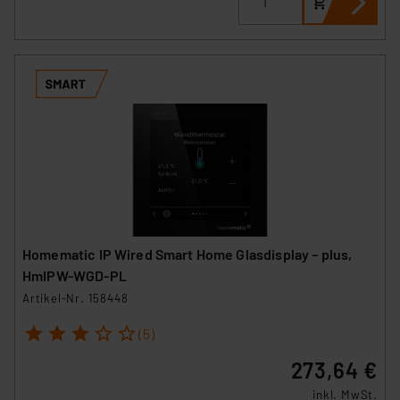
Homematic IP Wired Smart Home Glasdisplay – plus,
HmIPW-WGD-PL
Artikel-Nr. 158448
1
2
3
4
5
(5)
273,64 €
inkl. MwSt.