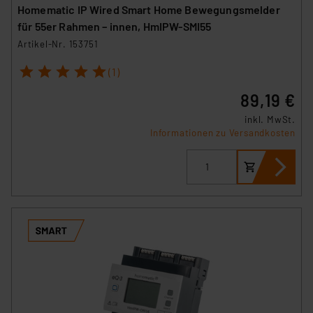
VO) zu. Eine detaillierte Auflistung der einzelnen
Homematic IP Wired Smart Home Bewegungsmelder
Cookies nach Zweck und Anbieter ist durch Klick auf
für 55er Rahmen – innen, HmIPW-SMI55
den Button „Ablehnen oder Einstellungen“ abrufbar. Sie
Artikel-Nr. 153751
können die Verwendung nicht notwendiger Cookies
1
2
3
4
5
ablehnen oder ihr ganz oder teilweise zustimmen. Ihre
(1)
erteilte Zustimmung können Sie jederzeit unter dem
89,19 €
Link „Cookie Einstellungen“ anpassen oder widerrufen.
inkl. MwSt.
Die Rechtmäßigkeit der Speicherung, Abrufung und
Informationen zu Versandkosten
Weiterverarbeitung dieser Daten zur Auswertung und
Analyse bis zum Zeitpunkt des Widerrufs bleibt hiervon
unberührt. Ihre Browser-Einstellungen können dazu
führen, dass die Einstellungen nicht längerfristig
gespeichert werden und dieses Banner erneut
angezeigt wird.
„Einige Drittanbieter verarbeiten personenbezogene
Daten in den USA. Ihre Einwilligung zur Einbindung von
Cookies dieser Drittanbieter umfasst daher ggf. auch
die Verarbeitung Ihrer Daten in den USA gemäß Art. 49