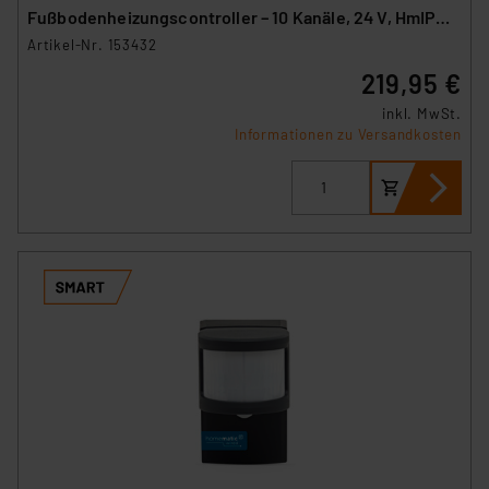
Fußbodenheizungscontroller – 10 Kanäle, 24 V, HmIPW-
FAL24-C10
Artikel-Nr. 153432
219,95 €
inkl. MwSt.
Informationen zu Versandkosten