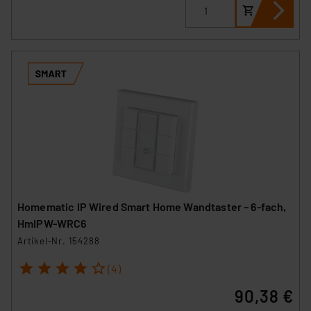
Homematic IP Wired Smart Home Wandtaster – 6-fach,
HmIPW-WRC6
Artikel-Nr. 154288
1
2
3
4
5
(4)
90,38 €