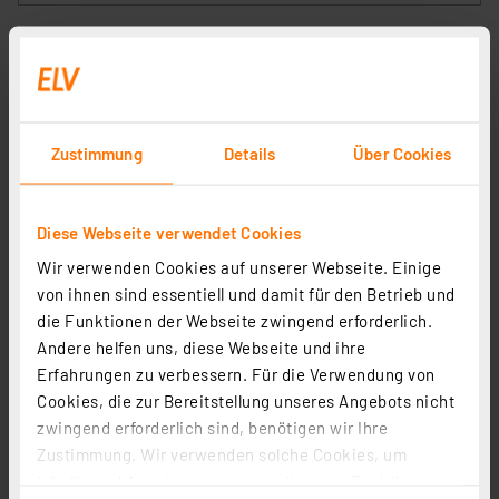
Zustimmung
Details
Über Cookies
Diese Webseite verwendet Cookies
Wir verwenden Cookies auf unserer Webseite. Einige
Homematic IP Wired Smart Home
von ihnen sind essentiell und damit für den Betrieb und
Fußbodenheizungscontroller – 10 Kanäle, 24 V, HmIPW-
die Funktionen der Webseite zwingend erforderlich.
FAL24-C10
Artikel-Nr. 153432
Andere helfen uns, diese Webseite und ihre
219,95 €
Erfahrungen zu verbessern. Für die Verwendung von
Cookies, die zur Bereitstellung unseres Angebots nicht
inkl. MwSt.
Informationen zu Versandkosten
zwingend erforderlich sind, benötigen wir Ihre
Zustimmung. Wir verwenden solche Cookies, um
Inhalte und Anzeigen zu personalisieren, Funktionen