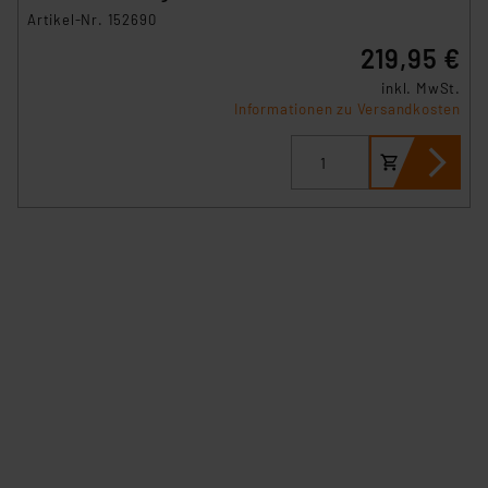
HmIPW-FAL230-C10
Artikel-Nr. 152690
219,95 €
inkl. MwSt.
Informationen zu Versandkosten