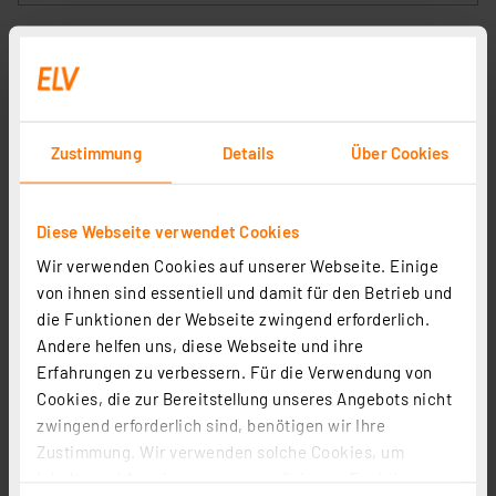
Zustimmung
Details
Über Cookies
Diese Webseite verwendet Cookies
Wir verwenden Cookies auf unserer Webseite. Einige
Homematic IP Wired Smart Home
von ihnen sind essentiell und damit für den Betrieb und
Fußbodenheizungscontroller – 10 Kanäle, 24 V, HmIPW-
die Funktionen der Webseite zwingend erforderlich.
FAL24-C10
Artikel-Nr. 153432
Andere helfen uns, diese Webseite und ihre
219,95 €
Erfahrungen zu verbessern. Für die Verwendung von
Cookies, die zur Bereitstellung unseres Angebots nicht
inkl. MwSt.
Informationen zu Versandkosten
zwingend erforderlich sind, benötigen wir Ihre
Zustimmung. Wir verwenden solche Cookies, um
Inhalte und Anzeigen zu personalisieren, Funktionen