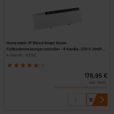
Homematic IP Wired Smart Home
Fußbodenheizungscontroller – 6 Kanäle, 230 V, HmIPW-
FAL230-C6
Artikel-Nr. 152702
1
2
3
4
5
(3)
179,95 €
inkl. MwSt.
Informationen zu Versandkosten