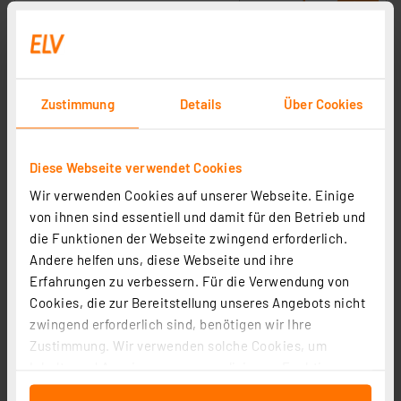
Zustimmung
Details
Über Cookies
Diese Webseite verwendet Cookies
Wir verwenden Cookies auf unserer Webseite. Einige
von ihnen sind essentiell und damit für den Betrieb und
die Funktionen der Webseite zwingend erforderlich.
Andere helfen uns, diese Webseite und ihre
Homematic Funk-Temperatursensor HM-WDS30-TO,
Erfahrungen zu verbessern. Für die Verwendung von
außen für Smart Home / Hausautomation
Cookies, die zur Bereitstellung unseres Angebots nicht
Artikel-Nr. 076922
zwingend erforderlich sind, benötigen wir Ihre
1
2
3
4
5
Zustimmung. Wir verwenden solche Cookies, um
(3)
Inhalte und Anzeigen zu personalisieren, Funktionen
69,95 €
für soziale Medien anbieten zu können und die Zugriffe