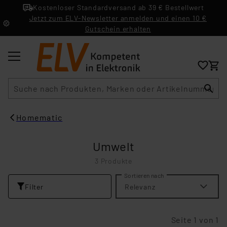
Kostenloser Standardversand ab 39 € Bestellwert
Jetzt zum ELV-Newsletter anmelden und einen 10 €
Gutschein erhalten
Suche
Homematic
Umwelt
3 Produkte
Sortieren nach
Filter
Relevanz
Seite 1 von 1