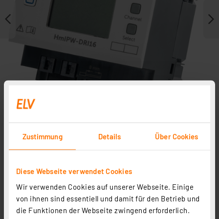
Zustimmung
Details
Über Cookies
Weitere Modelle
Zubehör
Diese Webseite verwendet Cookies
Wir verwenden Cookies auf unserer Webseite. Einige
Ersatzteile
von ihnen sind essentiell und damit für den Betrieb und
die Funktionen der Webseite zwingend erforderlich.