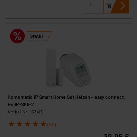
Homematic IP Smart Home Set Heizen – easy connect,
HmIP-SK9-2
Artikel-Nr. 153413
1
2
3
4
5
(29)
39,95 €