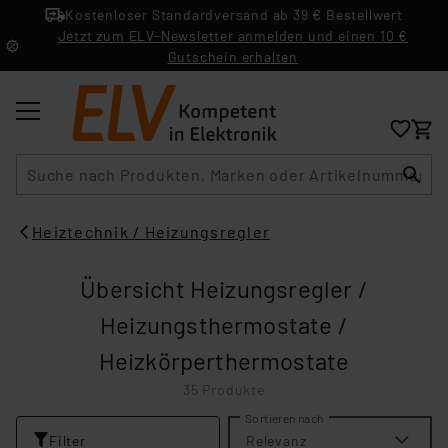
Kostenloser Standardversand ab 39 € Bestellwert
Jetzt zum ELV-Newsletter anmelden und einen 10 €
Gutschein erhalten
Suche
Heiztechnik / Heizungsregler
Übersicht Heizungsregler /
Heizungsthermostate /
Heizkörperthermostate
35 Produkte
Sortieren nach
Filter
Relevanz