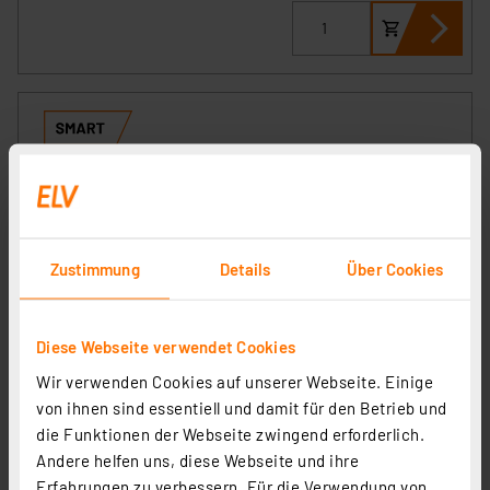
Zustimmung
Details
Über Cookies
Homematic IP Smart Home Set Heizen mit Access
Diese Webseite verwendet Cookies
Point, 2x Heizkörperthermostat HmIP-eTRV-2
Wir verwenden Cookies auf unserer Webseite. Einige
Artikel-Nr. 255404
von ihnen sind essentiell und damit für den Betrieb und
139,95 €
die Funktionen der Webseite zwingend erforderlich.
Andere helfen uns, diese Webseite und ihre
UVP 159,85 € **
Erfahrungen zu verbessern. Für die Verwendung von
inkl. MwSt.