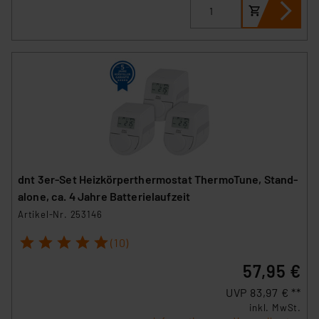
dnt 3er-Set Heizkörperthermostat ThermoTune, Stand-
alone, ca. 4 Jahre Batterielaufzeit
Artikel-Nr. 253146
1
2
3
4
5
(10)
57,95 €
UVP 83,97 € **
inkl. MwSt.