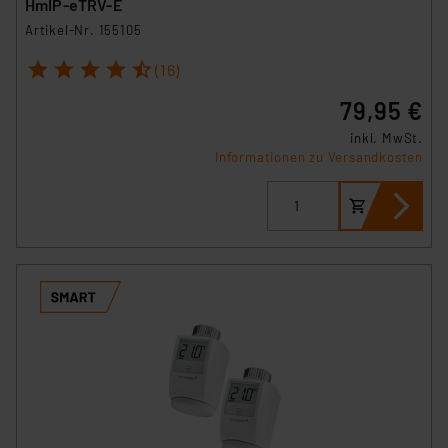
HmIP-eTRV-E
Artikel-Nr. 155105
1
2
3
4
5
(16)
79,95 €
inkl. MwSt.
Informationen zu Versandkosten