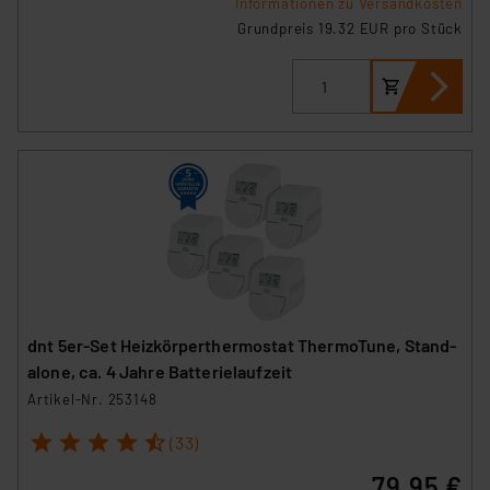
Informationen zu Versandkosten
Grundpreis 19.32 EUR pro Stück
dnt 5er-Set Heizkörperthermostat ThermoTune, Stand-
alone, ca. 4 Jahre Batterielaufzeit
Artikel-Nr. 253148
1
2
3
4
5
(33)
79,95 €