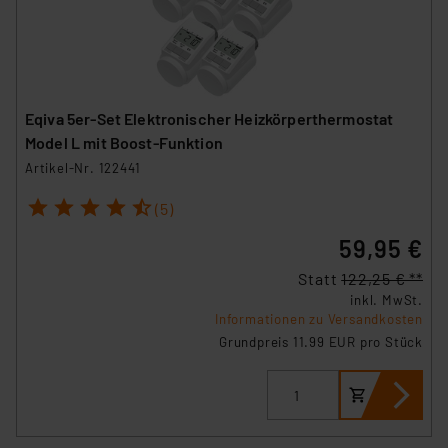
Eqiva 5er-Set Elektronischer Heizkörperthermostat
Model L mit Boost-Funktion
Artikel-Nr. 122441
1
2
3
4
5
(5)
59,95 €
Statt
122,25 € **
inkl. MwSt.
Informationen zu Versandkosten
Grundpreis 11.99 EUR pro Stück