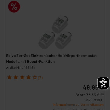
Eqiva 3er-Set Elektronischer Heizkörperthermostat
Model L mit Boost-Funktion
Artikel-Nr. 122424
1
2
3
4
5
(7)
49,95 €
Statt
73,35 € **
inkl. MwSt.
Informationen zu Versandkosten