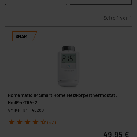
Seite 1 von 1
Homematic IP Smart Home Heizkörperthermostat,
HmIP-eTRV-2
Artikel-Nr. 140280
1
2
3
4
5
(43)
49,95 €