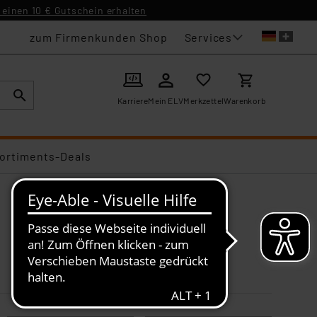
einen 10 € Gutschein erhalten
Services
zum Firmenkunden Shop
Karriere
Mein ELV
Merkzettel
Warenkorb
ortiments-Deals