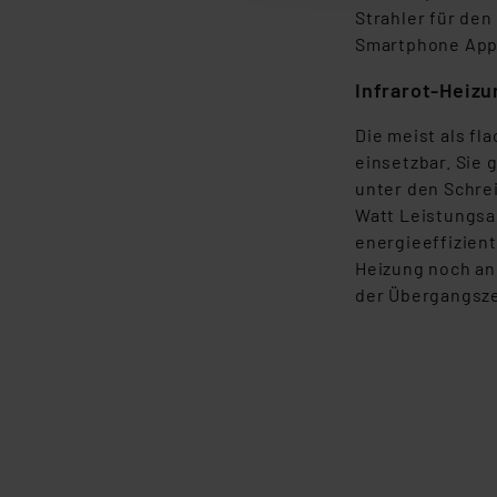
Strahler für den
„Einige Drittanbieter verar
Smartphone App
dieser Drittanbieter umfasst
Infrarot-Heiz
Nähere Infos zu diesen Drit
Für die USA besteht kein A
Die meist als fl
Datenschutz nach EU-Standa
einsetzbar. Sie 
Daten in Überwachungsprogr
unter den Schre
Unsere Kooperation mit dies
Watt Leistungsa
Kommission sowie einer eige
energieeffizient
Daten, verbundenen Risiken
Heizung noch an
der Übergangsze
Impressum
|
Datenschutzer