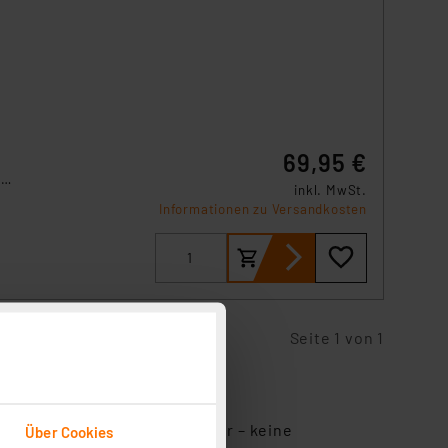
r
69,95 €
m
inkl. MwSt.
Informationen zu Versandkosten
Seite 1 von 1
ursacht – wichtig für Allergiker – keine
Über Cookies