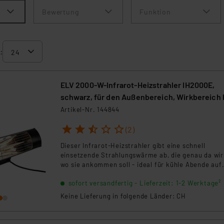
Bewertung
Funktion
:
ELV 2000-W-Infrarot-Heizstrahler IH2000E,
schwarz, für den Außenbereich, Wirkbereich 
12 m²
Artikel-Nr. 144844
1
2
3
4
5
(2)
Dieser Infrarot-Heizstrahler gibt eine schnell
einsetzende Strahlungswärme ab, die genau da wir
wo sie ankommen soll - ideal für kühle Abende auf
Balkon oder Terrasse und andere Einsatzbereiche,
sofort versandfertig - Lieferzeit: 1-2 Werktage²
es auf punktgenaues, schnelles und ökonomisches
Heizen ankommt.
Keine Lieferung in folgende Länder: CH