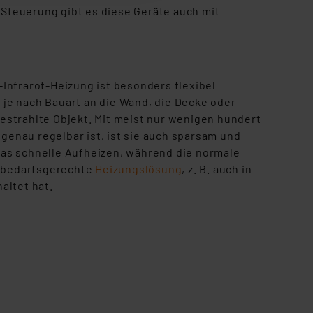
 Steuerung gibt es diese Geräte auch mit
Einbindung von Cookies
. 49 (1) lit. a DSGVO.
n der Datenschutzerklärung.
s Land mit unzureichendem
n-Infrarot-Heizung ist besonders flexibel
örden personenbezogene
h je nach Bauart an die Wand, die Decke oder
r Europäer bestehen.
estrahlte Objekt. Mit meist nur wenigen hundert
ln der Europäischen
genau regelbar ist, ist sie auch sparsam und
 Art der übermittelten
 das schnelle Aufheizen, während die normale
u bedarfsgerechte
Heizungslösung
, z. B. auch in
altet hat.