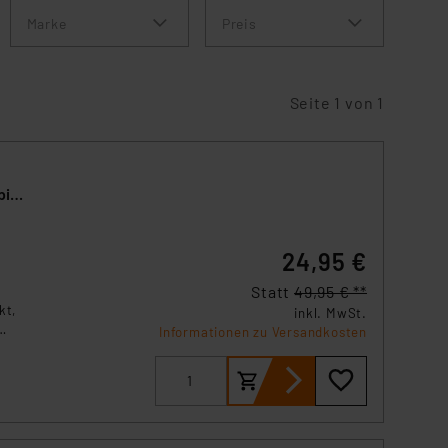
Marke
Preis
Seite 1 von 1
bis
24,95 €
Statt
49,95 € **
kt,
inkl. MwSt.
Informationen zu Versandkosten
 wo