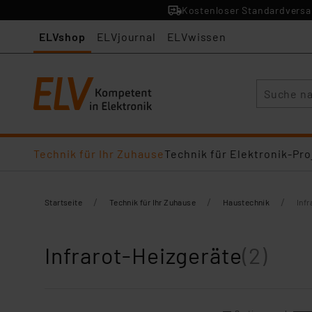
Kostenloser Standardversan
ELVshop
ELVjournal
ELVwissen
Suche
Technik für Ihr Zuhause
Technik für Elektronik-Pro
/
/
/
Startseite
Technik für Ihr Zuhause
Haustechnik
Inf
Infrarot-Heizgeräte
(2)