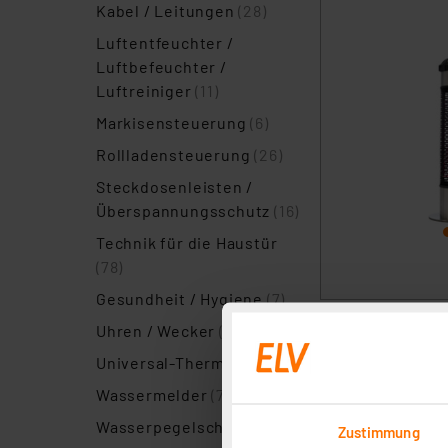
Kabel / Leitungen
(28)
Luftentfeuchter /
Luftbefeuchter /
Luftreiniger
(11)
Markisensteuerung
(6)
Rollladensteuerung
(26)
Steckdosenleisten /
Überspannungsschutz
(16)
Technik für die Haustür
(78)
Gesundheit / Hygiene
(7)
Uhren / Wecker
(11)
Artikel pro Seite
Universal-Thermostate
(5)
Punktgenau u
Wassermelder
(7)
Wasserpegelschalter
(4)
Die Infrarot-Heiz
Zustimmung