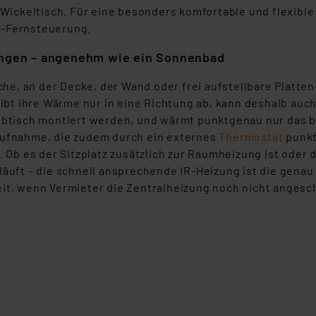
 Wickeltisch. Für eine besonders komfortable und flexible
beiten personenbezogene Daten in den USA. Ihre Einwilligung zur 
-Fernsteuerung.
 daher ggf. auch die Verarbeitung Ihrer Daten in den USA gemäß Art
ungen – angenehm wie ein Sonnenbad
tanbietern und zu der jeweiligen Datenübermittlung erhalten Sie i
ngemessenheitsbeschluss der EU. Dies bedeutet, dass die USA al
ache, an der Decke, der Wand oder frei aufstellbare Platte
rds eingestuft wird. So besteht etwa das Risiko, dass US-Beh
gibt ihre Wärme nur in eine Richtung ab, kann deshalb auc
ammen verarbeiten, ohne dass hiergegen Klagemöglichkeiten fü
ibtisch montiert werden, und wärmt punktgenau nur das b
en Dienstleistern stützt sich auf die Standarddatenschutzklause
ufnahme, die zudem durch ein externes
Thermostat
punkt
nen Beurteilung der mit der Datenübermittlung, insbesondere der
. Ob es der Sitzplatz zusätzlich zur Raumheizung ist oder
.“
läuft – die schnell ansprechende IR-Heizung ist die gena
it, wenn Vermieter die Zentralheizung noch nicht angesch
klärung