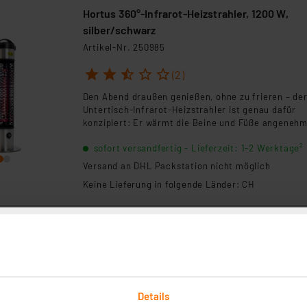
Hortus 360°-Infrarot-Heizstrahler, 1200 W,
silber/schwarz
Artikel-Nr. 250985
1
2
3
4
5
(2)
Den Abend draußen genießen, ohne zu frieren – de
Untertisch-Infrarot-Heizstrahler ist genau dafür
konzipiert: Er wärmt die Beine und Füße angeneh
und völlig unauffällig unter dem Terrassentisch.
sofort versandfertig - Lieferzeit: 1-2 Werktage²
Versand an DHL Packstation nicht möglich
Keine Lieferung in folgende Länder: CH
:
nd effizient heizen – Infrarot-Heiztechnik
technik hat viele Vorteile. Sie ist energieeffzient, sie ver
Details