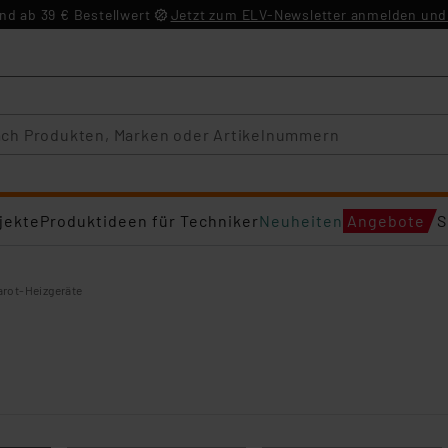
d ab 39 € Bestellwert
Jetzt zum ELV-Newsletter anmelden und 
jekte
Produktideen für Techniker
Neuheiten
Angebote
S
rarot-Heizgeräte