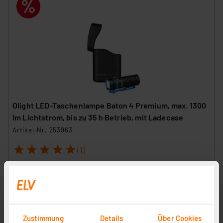
Olight LED-Taschenlampe Baton 4 Premium, max. 1300
lm Lichtstrom, bis zu 35 h Betrieb, mit Ladecase
Artikel-Nr. 253963
1
2
3
4
5
(1)
79,95 €
Statt
133,95 € **
inkl. MwSt.
Informationen zu Versandkosten
Zustimmung
Details
Über Cookies