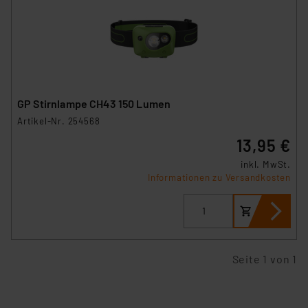
sich auf die Standarddatenschutzklauseln der
Europäischen Kommission sowie einer eigenen
Beurteilung der mit der Datenübermittlung,
insbesondere der Art der übermittelten Daten,
verbundenen Risiken.“
GP Stirnlampe CH43 150 Lumen
Impressum
|
Datenschutzerklärung
Artikel-Nr. 254568
13,95 €
inkl. MwSt.
Informationen zu Versandkosten
Seite 1 von 1