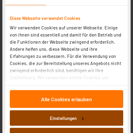
Diese Webseite verwendet Cookies
Wir verwenden Cookies auf unserer Webseite. Einige
von ihnen sind essentiell und damit für den Betrieb und
die Funktionen der Webseite zwingend erforderlich.
Andere helfen uns, diese Webseite und ihre
Erfahrungen zu verbessern. Für die Verwendung von
Cookies, die zur Bereitstellung unseres Angebots nicht
zwingend erforderlich sind, benötigen wir Ihre
GP Taschenlampe C105, 50lumen
Zustimmung. Wir verwenden solche Cookies, um
Artikel-Nr. 254566
Inhalte und Anzeigen zu personalisieren, Funktionen
6,95 €
für soziale Medien anbieten zu können und die Zugriffe
Alle Cookies erlauben
auf unsere Website zu analysieren. Außerdem geben
inkl. MwSt.
wir Informationen zu Ihrer Verwendung unserer Website
Informationen zu Versandkosten
an unsere Partner für soziale Medien, Werbung und
Einstellungen
Analysen weiter. Unsere Partner führen diese
Informationen möglicherweise mit weiteren Daten