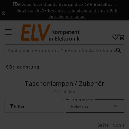
Kostenloser Standardversand ab 39 € Bestellwert
Jetzt zum ELV-Newsletter anmelden und einen 10 €
Gutschein erhalten
Suche
Beleuchtung
Taschenlampen / Zubehör
7 Produkte
Sortieren nach
Filter
Relevanz
Seite 1 von 1