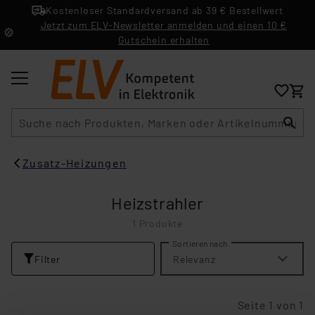
Kostenloser Standardversand ab 39 € Bestellwert
Jetzt zum ELV-Newsletter anmelden und einen 10 €
Gutschein erhalten
Suche
Zusatz-Heizungen
Heizstrahler
1 Produkte
Sortieren nach
Filter
Relevanz
Seite 1 von 1