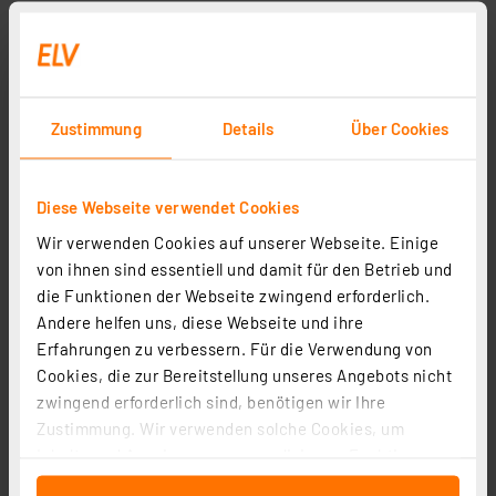
Zustimmung
Details
Über Cookies
Diese Webseite verwendet Cookies
Wir verwenden Cookies auf unserer Webseite. Einige
von ihnen sind essentiell und damit für den Betrieb und
Bimar Konvektorheizung HC505 mit Turbomodus, 24h-
die Funktionen der Webseite zwingend erforderlich.
Programm, 2000 W
Andere helfen uns, diese Webseite und ihre
Artikel-Nr. 252811
Erfahrungen zu verbessern. Für die Verwendung von
64,95 €
Cookies, die zur Bereitstellung unseres Angebots nicht
zwingend erforderlich sind, benötigen wir Ihre
Statt
74,95 € **
Zustimmung. Wir verwenden solche Cookies, um
inkl. MwSt.
Inhalte und Anzeigen zu personalisieren, Funktionen
Informationen zu Versandkosten
für soziale Medien anbieten zu können und die Zugriffe