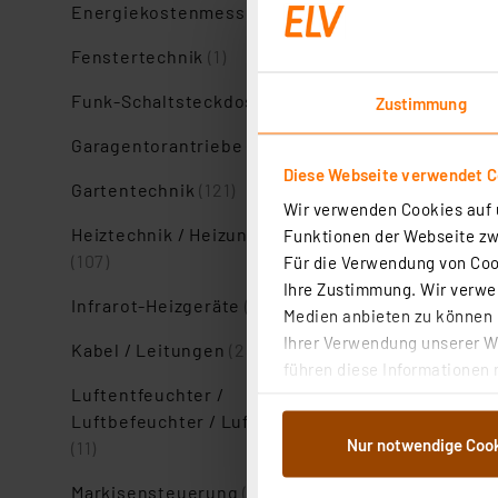
Energiekostenmessgeräte
(13)
Fenstertechnik
(1)
Funk-Schaltsteckdosen
(9)
Zustimmung
Garagentorantriebe
(3)
Diese Webseite verwendet C
Gartentechnik
(121)
Wir verwenden Cookies auf u
Heiztechnik / Heizungsregler
Funktionen der Webseite zwi
(107)
Für die Verwendung von Cook
Artikel pro Seite
Ihre Zustimmung. Wir verwen
Infrarot-Heizgeräte
(2)
Medien anbieten zu können u
Ihrer Verwendung unserer We
Kabel / Leitungen
(28)
führen diese Informationen 
Luftentfeuchter /
im Rahmen Ihrer Nutzung der
Luftbefeuchter / Luftreiniger
dem Speichern und Abrufen 
Nur notwendige Coo
(11)
Weiterverarbeitung für die 
Abs.1a DSG-VO) zu. Eine deta
Markisensteuerung
(6)