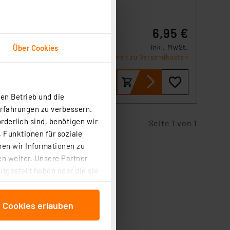
ck,
6,95 €
mit
Über Cookies
inkl. MwSt.
m
Informationen zu Versandkosten
en Betrieb und die
Erfahrungen zu verbessern.
rderlich sind, benötigen wir
Seite 1 von 1
 Funktionen für soziale
ben wir Informationen zu
n weiter. Unsere Partner
tgestellt haben oder die sie
cken, stimmen Sie sowohl
anschließenden
e Cookies erlauben
beitungszwecke (Art. 6
 ist durch Klick auf den