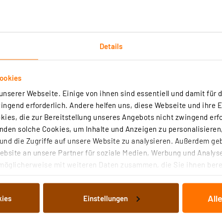
REV Ritter Express-Schelle, 7-11 mm, 200 Stü
mit Nagel, Grau
Artikel-Nr. 254449
Express-Schelle aus solidem Kunststoff für Kabel 
Details
einem Durchmesser von 7-11 mm. Mit 25 mm lange
Stahlnagel.
ookies
sofort versandfertig - Lieferzeit: 1-2 Werktage²
nserer Webseite. Einige von ihnen sind essentiell und damit für d
ngend erforderlich. Andere helfen uns, diese Webseite und ihre 
ies, die zur Bereitstellung unseres Angebots nicht zwingend erfo
:
den solche Cookies, um Inhalte und Anzeigen zu personalisieren,
nd die Zugriffe auf unsere Website zu analysieren. Außerdem ge
bsite an unsere Partner für soziale Medien, Werbung und Analyse
möglicherweise mit weiteren Daten zusammen, die Sie ihnen berei
 Dienste gesammelt haben. Indem Sie auf „Alle akzeptieren“ kli
von Informationen auf Ihrem gerät (§25 Abs.1 TTDSG) sowie der 
All
kies
Einstellungen
nachfolgend dargestellten bzw. die von Ihnen ausgewählten Verar
illierte Auflistung der einzelnen Cookies nach Zweck und Anbieter