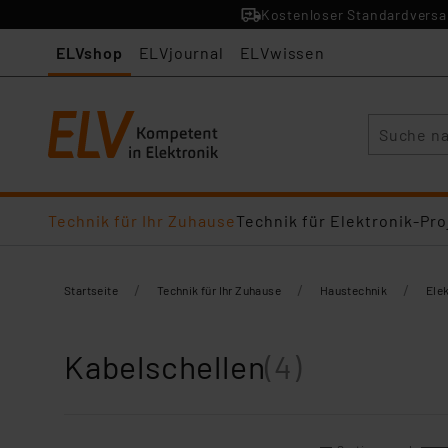
Kostenloser Standardversan
ELVshop
ELVjournal
ELVwissen
Suche
Technik für Ihr Zuhause
Technik für Elektronik-Pro
/
/
/
Startseite
Technik für Ihr Zuhause
Haustechnik
Elek
Kabelschellen
(4)