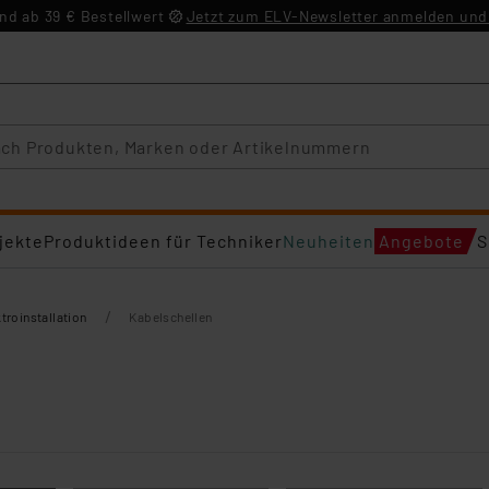
d ab 39 € Bestellwert
Jetzt zum ELV-Newsletter anmelden und 
jekte
Produktideen für Techniker
Neuheiten
Angebote
S
/
troinstallation
Kabelschellen