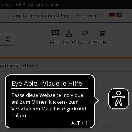
einen 10 € Gutschein erhalten
Services
zum Firmenkunden Shop
Karriere
Mein ELV
Merkzettel
Warenkorb
ortiments-Deals