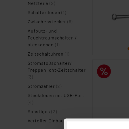
Netzteile
(2)
Schalterdosen
(1)
Zwischenstecker
(6)
Aufputz- und
Feuchtraumschalter-/
steckdosen
(1)
Zeitschaltuhren
(1)
Stromstoßschalter/
Treppenlicht-Zeitschalter
(3)
Stromzähler
(2)
Steckdosen mit USB-Port
(4)
Sonstiges
(2)
Verteiler Einbaugeräte
(1)