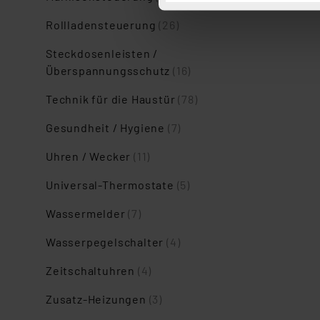
Button „Ablehnen oder Einst
ganz oder teilweise zustimm
Rollladensteuerung
(26)
anpassen oder widerrufen. 
Steckdosenleisten /
Auswertung und Analyse bis 
Überspannungsschutz
(16)
dazu führen, dass die Einst
Technik für die Haustür
(78)
„Einige Drittanbieter verar
dieser Drittanbieter umfasst
Gesundheit / Hygiene
(7)
Nähere Infos zu diesen Drit
Uhren / Wecker
(11)
Für die USA besteht kein A
Datenschutz nach EU-Standa
Universal-Thermostate
(5)
Daten in Überwachungsprogr
Unsere Kooperation mit dies
Wassermelder
(7)
Kommission sowie einer eige
Wasserpegelschalter
(4)
Daten, verbundenen Risiken
Zeitschaltuhren
(4)
Impressum
|
Datenschutzer
Zusatz-Heizungen
(3)