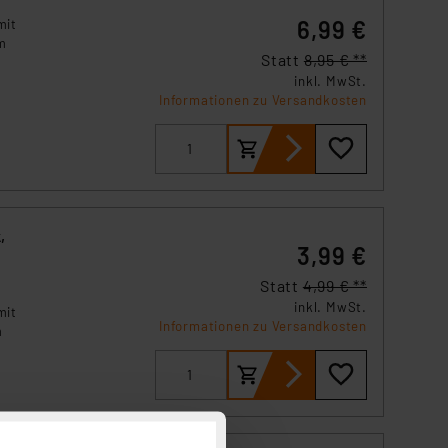
6,99 €
mit
m
Statt
8,95 € **
inkl. MwSt.
Informationen zu Versandkosten
,
3,99 €
Statt
4,99 € **
inkl. MwSt.
mit
Informationen zu Versandkosten
m