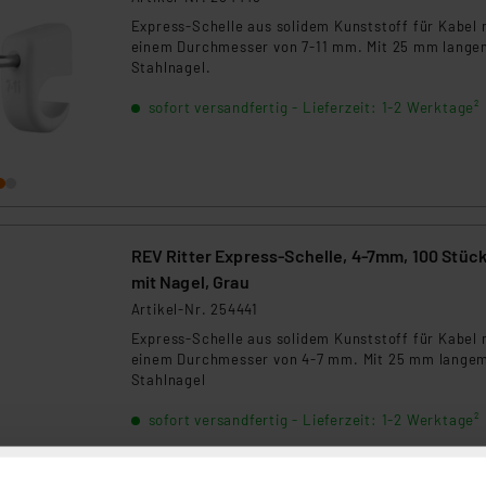
Express-Schelle aus solidem Kunststoff für Kabel 
einem Durchmesser von 7-11 mm. Mit 25 mm lange
Stahlnagel.
sofort versandfertig - Lieferzeit: 1-2 Werktage²
REV Ritter Express-Schelle, 4-7mm, 100 Stück
mit Nagel, Grau
Artikel-Nr. 254441
Express-Schelle aus solidem Kunststoff für Kabel 
einem Durchmesser von 4-7 mm. Mit 25 mm lange
Stahlnagel
sofort versandfertig - Lieferzeit: 1-2 Werktage²